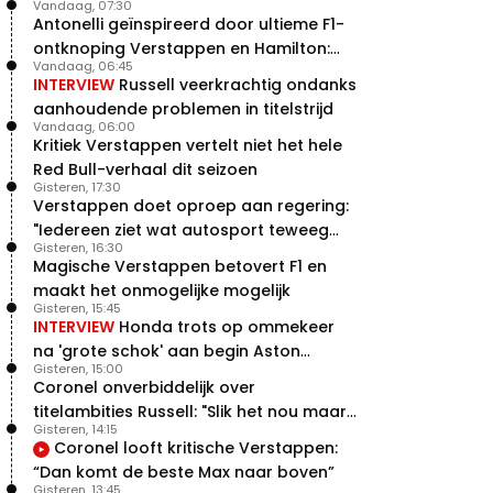
Vandaag, 07:30
Antonelli geïnspireerd door ultieme F1-
ontknoping Verstappen en Hamilton:
Vandaag, 06:45
"Leven of dood!"
INTERVIEW
Russell veerkrachtig ondanks
aanhoudende problemen in titelstrijd
Vandaag, 06:00
Kritiek Verstappen vertelt niet het hele
Red Bull-verhaal dit seizoen
Gisteren, 17:30
Verstappen doet oproep aan regering:
"Iedereen ziet wat autosport teweeg
Gisteren, 16:30
brengt"
Magische Verstappen betovert F1 en
maakt het onmogelijke mogelijk
Gisteren, 15:45
INTERVIEW
Honda trots op ommekeer
na 'grote schok' aan begin Aston
Gisteren, 15:00
Martin-avontuur
Coronel onverbiddelijk over
titelambities Russell: "Slik het nou maar
Gisteren, 14:15
gewoon"
Coronel looft kritische Verstappen:
“Dan komt de beste Max naar boven”
Gisteren, 13:45