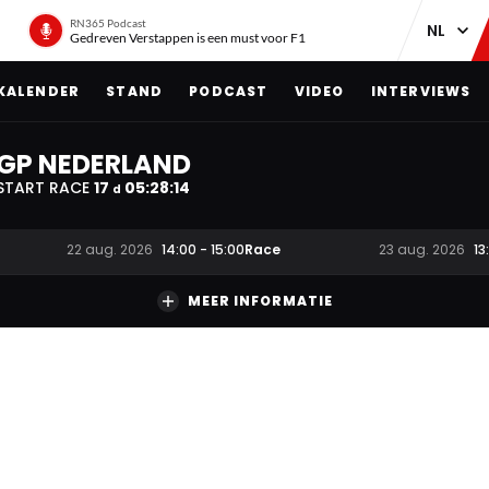
RN365 Podcast
Gedreven Verstappen is een must voor F1
KALENDER
STAND
PODCAST
VIDEO
INTERVIEWS
GP NEDERLAND
START RACE
17
05
:
28
:
13
d
Race
22 aug. 2026
14:00
-
15:00
23 aug. 2026
13
MEER INFORMATIE