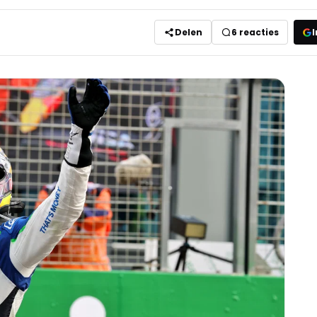
Delen
6
reacties
I