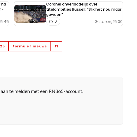
 na
Coronel onverbiddelijk over
n-
titelambities Russell: "Slik het nou maar
gewoon"
15:45
Gisteren, 15:00
0
025
Formule 1 nieuws
F1
r aan te melden met een RN365-account.