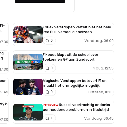
F1-
Kritiek Verstappen vertelt niet het hele
n:
Red Bull-verhaal dit seizoen
Vandaag, 06:00
0
7:30
ng:
F1-baas klapt uit de school over
eg
toekennen GP aan Zandvoort
4 aug. 12:55
9
17:30
 een
Magische Verstappen betovert F1 en
maakt het onmogelijke mogelijk
09:45
Gisteren, 16:30
0
zege:
Russell veerkrachtig ondanks
INTERVIEW
aanhoudende problemen in titelstrijd
Vandaag, 06:45
1
07:30