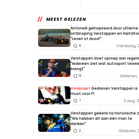
MEEST GELEZEN
Antonelli geïnspireerd door ultieme 
ontknoping Verstappen en Hamilto
"Leven of dood!"
Vandaag, 0
0
Verstappen doet oproep aan regeri
"Iedereen ziet wat autosport tewe
brengt"
Gisteren, 
12
Gedreven Verstappen is
F1 PODCAST
must voor F1
3 aug. 
1
Verstappen geëerd na historische 
"We hebben dit aan één man te
danken"
Gisteren, 
2