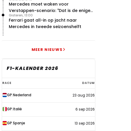
Mercedes moet waken voor
Verstappen-scenario: "Dat is de enige
Gisteren, 13:00
manier"
Ferrari gaat all-in op jacht naar
Mercedes in tweede seizoenshelft
MEER NIEUWS
F1-KALENDER 2026
F1-
RACE
DATUM
kalender
GP Nederland
23 aug 2026
2026
GP Italië
6 sep 2026
GP Spanje
13 sep 2026