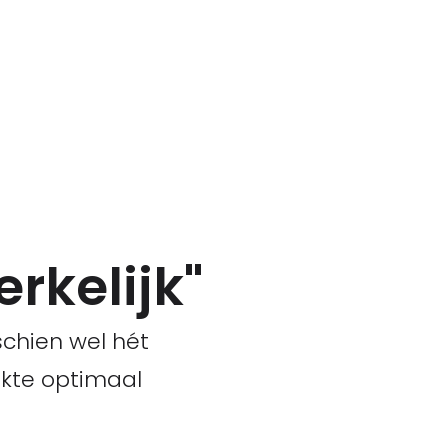
rkelijk"
schien wel hét
kte optimaal