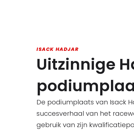
ISACK HADJAR
Uitzinnige H
podiumplaat
De podiumplaats van Isack Ha
succesverhaal van het race
gebruik van zijn kwalificatiep