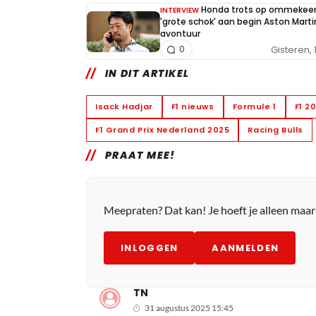
Honda trots op ommekeer
INTERVIEW
'grote schok' aan begin Aston Marti
avontuur
Gisteren, 
0
IN DIT ARTIKEL
Isack Hadjar
F1 nieuws
Formule 1
F1 2
F1 Grand Prix Nederland 2025
Racing Bulls
PRAAT MEE!
Meepraten? Dat kan! Je hoeft je alleen maa
INLOGGEN
AANMELDEN
TN
31 augustus 2025 15:45