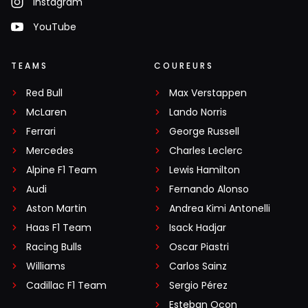
Instagram
YouTube
TEAMS
COUREURS
Red Bull
Max Verstappen
McLaren
Lando Norris
Ferrari
George Russell
Mercedes
Charles Leclerc
Alpine F1 Team
Lewis Hamilton
Audi
Fernando Alonso
Aston Martin
Andrea Kimi Antonelli
Haas F1 Team
Isack Hadjar
Racing Bulls
Oscar Piastri
Williams
Carlos Sainz
Cadillac F1 Team
Sergio Pérez
Esteban Ocon