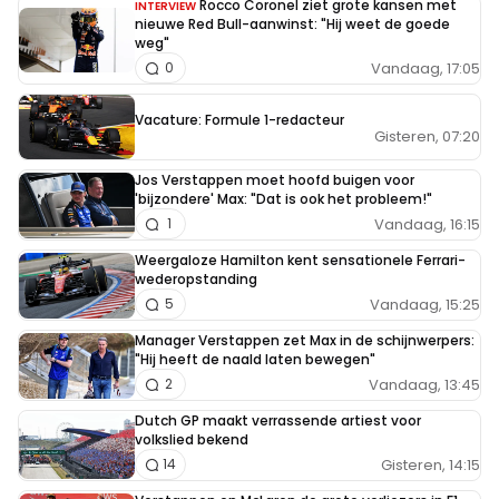
Rocco Coronel ziet grote kansen met
INTERVIEW
nieuwe Red Bull-aanwinst: "Hij weet de goede
weg"
Vandaag, 17:05
0
Vacature: Formule 1-redacteur
Gisteren, 07:20
Jos Verstappen moet hoofd buigen voor
'bijzondere' Max: "Dat is ook het probleem!"
Vandaag, 16:15
1
Weergaloze Hamilton kent sensationele Ferrari-
wederopstanding
Vandaag, 15:25
5
Manager Verstappen zet Max in de schijnwerpers:
"Hij heeft de naald laten bewegen"
Vandaag, 13:45
2
Dutch GP maakt verrassende artiest voor
volkslied bekend
Gisteren, 14:15
14