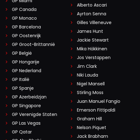
GP Miami
Alberto Ascari
GP Canada
Ayrton Senna
GP Monaco
Gilles Villeneuve
GP Barcelona
James Hunt
GP Oostenrijk
Jackie Stewart
GP Groot-Brittannië
Mika Häkkinen
GP België
Jos Verstappen
GP Hongarije
Jim Clark
GP Nederland
Niki Lauda
GP Italië
Nigel Mansell
GP Spanje
Stirling Moss
GP Azerbeidzjan
Juan Manuel Fangio
GP Singapore
Emerson Fittipaldi
GP Verenigde Staten
Graham Hill
GP Las Vegas
Nelson Piquet
GP Qatar
Jack Brabham