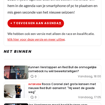
hem in de agenda van je smartphone of pc te plaatsen en
mis geen seconde van het nieuwe seizoen!
+ TOEVOEGEN AAN AGENDA
We hebben ook een versie met alleen de race en kwalificatie.
klik hier voor deze versie en meer uitleg
.
NET BINNEN
Kunnen Verstappen en Red Bull de onmogelijke
comeback nu wél bewerkstelligen?
Vandaag, 18:00
0
Rocco Coronel ziet grote kansen met
INTERVIEW
nieuwe Red Bull-aanwinst: "Hij weet de goede
weg"
Vandaag, 17:05
0
Jos Verstappen moet hoofd buigen voor