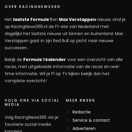
OVER RACINGNEWS365
Het
laatste Formule 1
en
Max Verstappen
nieuws vind je
op RacingNews365.nl de F1-site van Nederland met
dagelijks het laatste nieuws uit binnen en buitenland. Max
Verstappen gaat in zijn Red Bull op jacht naar nieuwe
successen.
Bekijk de
Formule 1 kalender
voor een overzicht van alle
races, met uitgebreide informatie van de races en real-
time informatie. Wil je F1 op TV kijken bekijk dan het
complete overzicht!
VOLG ONS VIA SOCIAL
MEER RN365
MEDIA
Redactie
Volg RacingNews365 via je
Service & contact
favoriete social media
Adverteren
kanalen!