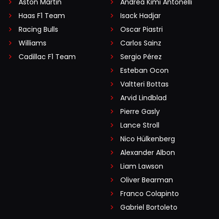
Aston Martin
Andrea Kimi Antonelli
Haas F1 Team
Isack Hadjar
Racing Bulls
Oscar Piastri
Williams
Carlos Sainz
Cadillac F1 Team
Sergio Pérez
Esteban Ocon
Valtteri Bottas
Arvid Lindblad
Pierre Gasly
Lance Stroll
Nico Hülkenberg
Alexander Albon
Liam Lawson
Oliver Bearman
Franco Colapinto
Gabriel Bortoleto