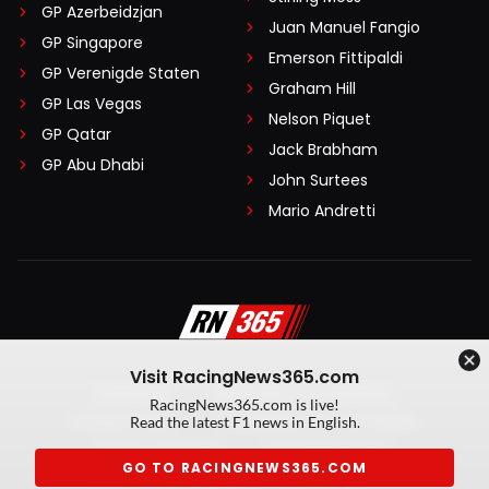
GP Azerbeidzjan
Juan Manuel Fangio
GP Singapore
Emerson Fittipaldi
GP Verenigde Staten
Graham Hill
GP Las Vegas
Nelson Piquet
GP Qatar
Jack Brabham
GP Abu Dhabi
John Surtees
Mario Andretti
Visit RacingNews365.com
Disclaimer
Algemene voorwaarden
RacingNews365.com is live!
Privacy Policy
Created by On Your Marks
Read the latest F1 news in English.
Privacy manager
Kansspeluitingen
GO TO RACINGNEWS365.COM