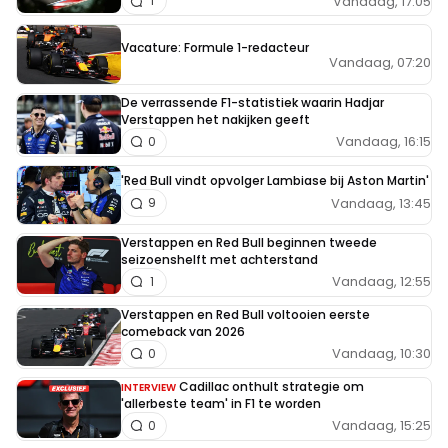
Vandaag, 17:05
1
Vacature: Formule 1-redacteur
Vandaag, 07:20
De verrassende F1-statistiek waarin Hadjar
Verstappen het nakijken geeft
Vandaag, 16:15
0
'Red Bull vindt opvolger Lambiase bij Aston Martin'
Vandaag, 13:45
9
Verstappen en Red Bull beginnen tweede
seizoenshelft met achterstand
Vandaag, 12:55
1
Verstappen en Red Bull voltooien eerste
comeback van 2026
Vandaag, 10:30
0
Cadillac onthult strategie om
INTERVIEW
'allerbeste team' in F1 te worden
Vandaag, 15:25
0