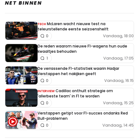
NET BINNEN
McLaren wacht nieuwe test na
TECH
teleurstellende eerste seizoenshelft
Vandaag, 18:00
0
De reden waarom nieuwe F1-wagens hun oude
kwaaltjes behouden
Vandaag, 17:05
1
De verrassende F1-statistiek waarin Hadjar
Verstappen het nakijken geeft
Vandaag, 16:15
0
Cadillac onthult strategie om
INTERVIEW
'allerbeste team' in F1 te worden
Vandaag, 15:25
0
Verstappen getipt voor F1-succes ondanks Red
Bull-problemen
Vandaag, 14:45
0