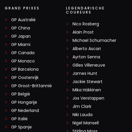
GRAND PRIXES
LEGENDARISCHE
COUREURS
GP Australië
Nico Rosberg
GP China
Alain Prost
GP Japan
Michael Schumacher
GP Miami
Alberto Ascari
GP Canada
Ayrton Senna
GP Monaco
Gilles Villeneuve
GP Barcelona
James Hunt
GP Oostenrijk
Jackie Stewart
GP Groot-Brittannië
Mika Häkkinen
GP België
Jos Verstappen
GP Hongarije
Jim Clark
GP Nederland
Niki Lauda
GP Italië
Nigel Mansell
GP Spanje
Stirling Moss