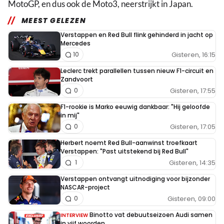
MotoGP, en dus ook de Moto3, neerstrijkt in Japan.
MEEST GELEZEN
Verstappen en Red Bull flink gehinderd in jacht op
Mercedes
Gisteren, 16:15
10
Leclerc trekt parallellen tussen nieuw F1-circuit en
Zandvoort
Gisteren, 17:55
0
F1-rookie is Marko eeuwig dankbaar: "Hij geloofde
in mij"
Gisteren, 17:05
0
Herbert noemt Red Bull-aanwinst troefkaart
Verstappen: "Past uitstekend bij Red Bull"
Gisteren, 14:35
1
Verstappen ontvangt uitnodiging voor bijzonder
NASCAR-project
Gisteren, 09:00
0
Binotto vat debuutseizoen Audi samen
INTERVIEW
in vijf woorden