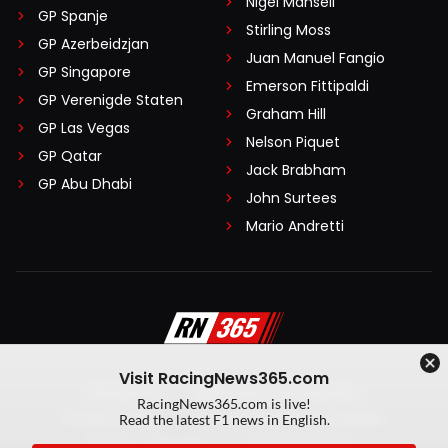
Nigel Mansell
GP Spanje
Stirling Moss
GP Azerbeidzjan
Juan Manuel Fangio
GP Singapore
Emerson Fittipaldi
GP Verenigde Staten
Graham Hill
GP Las Vegas
Nelson Piquet
GP Qatar
Jack Brabham
GP Abu Dhabi
John Surtees
Mario Andretti
Visit RacingNews365.com
Disclaimer
Algemene voorwaarden
RacingNews365.com is live!
Privacy Policy
Created by On Your Marks
Read the latest F1 news in English.
Privacy manager
Kansspeluitingen