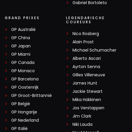
Gabriel Bortoleto
GRAND PRIXES
LEGENDARISCHE
COUREURS
GP Australië
Nico Rosberg
GP China
Alain Prost
GP Japan
Michael Schumacher
GP Miami
Alberto Ascari
GP Canada
Ayrton Senna
GP Monaco
Gilles Villeneuve
GP Barcelona
James Hunt
GP Oostenrijk
Jackie Stewart
GP Groot-Brittannië
Mika Häkkinen
GP België
Jos Verstappen
GP Hongarije
Jim Clark
GP Nederland
Niki Lauda
GP Italië