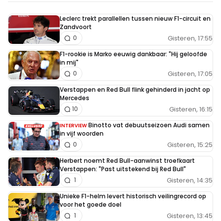
Leclerc trekt parallellen tussen nieuw F1-circuit en
Zandvoort
Gisteren, 17:55
0
F1-rookie is Marko eeuwig dankbaar: "Hij geloofde
in mij"
Gisteren, 17:05
0
Verstappen en Red Bull flink gehinderd in jacht op
Mercedes
Gisteren, 16:15
10
Binotto vat debuutseizoen Audi samen
INTERVIEW
in vijf woorden
Gisteren, 15:25
0
Herbert noemt Red Bull-aanwinst troefkaart
Verstappen: "Past uitstekend bij Red Bull"
Gisteren, 14:35
1
Unieke F1-helm levert historisch veilingrecord op
voor het goede doel
Gisteren, 13:45
1