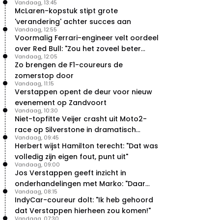
Vandaag, 13:45
McLaren-kopstuk stipt grote
'verandering' achter succes aan
Vandaag, 12:55
Voormalig Ferrari-engineer velt oordeel
over Red Bull: "Zou het zoveel beter
Vandaag, 12:05
moeten doen"
Zo brengen de F1-coureurs de
zomerstop door
Vandaag, 11:15
Verstappen opent de deur voor nieuw
evenement op Zandvoort
Vandaag, 10:30
Niet-topfitte Veijer crasht uit Moto2-
race op Silverstone in dramatisch
Vandaag, 09:45
weekend
Herbert wijst Hamilton terecht: "Dat was
volledig zijn eigen fout, punt uit"
Vandaag, 09:00
Jos Verstappen geeft inzicht in
onderhandelingen met Marko: "Daar
Vandaag, 08:15
was ik erg door verrast"
IndyCar-coureur dolt: "Ik heb gehoord
dat Verstappen hierheen zou komen!"
Vandaag, 07:30