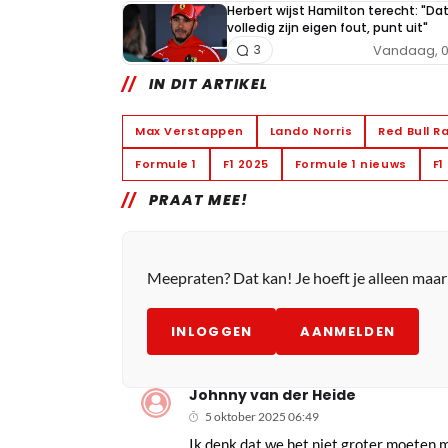
Herbert wijst Hamilton terecht: "Da
volledig zijn eigen fout, punt uit"
Vandaag, 0
3
IN DIT ARTIKEL
Max Verstappen
Lando Norris
Red Bull R
Formule 1
F1 2025
Formule 1 nieuws
F1
PRAAT MEE!
Meepraten? Dat kan! Je hoeft je alleen maa
INLOGGEN
AANMELDEN
Johnny van der Heide
5 oktober 2025 06:49
Ik denk dat we het niet groter moeten 