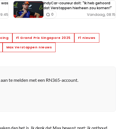
t was
IndyCar-coureur dolt: "Ik heb gehoord
dat Verstappen hierheen zou komen!"
9:45
Vandaag, 08:15
0
acing
F1 Grand Prix Singapore 2025
F1 nieuws
Max Verstappen nieuws
r aan te melden met een RN365-account.
maken dan het is. Ik denk dat Max bewust zegt: ik onthoud