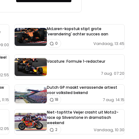
McLaren-kopstuk stipt grote
r
'verandering' achter succes aan
Vandaag, 13:45
0
9:00
deel
Vacature: Formule 1-redacteur
7 aug. 07:20
12:55
uw
Dutch GP maakt verrassende artiest
voor volkslied bekend
11:15
7 aug. 14:15
18
Niet-topfitte Veijer crasht uit Moto2-
race op Silverstone in dramatisch
weekend
12:05
Vandaag, 10:30
2