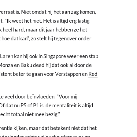
verrast is. Niet omdat hij het aan zag komen,
"Ik weet het niet. Het is altijd erg lastig
jk heel hard, maar dit jaar hebben ze het
t hoe dat kan", zo stelt hij tegenover onder
aren kan hij ook in Singapore weer een stap
Monza en Baku deed hij dat ook al door de
sistent beter te gaan voor Verstappen en
Red
te veel door beïnvloeden. "Voor mij
f dat nu P5 of P1 is, de mentaliteit is altijd
r echt totaal niet mee bezig."
ntie kijken, maar dat betekent niet dat het
derlander echter zijn schouders over op.