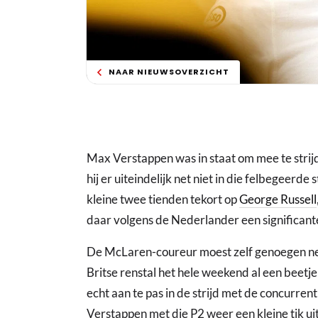
NAAR NIEUWSOVERZICHT
Max Verstappen was in staat om mee te strijd
hij er uiteindelijk net niet in die felbegeerd
kleine twee tienden tekort op
George Russell
daar volgens de Nederlander een significante 
De McLaren-coureur moest zelf genoegen nem
Britse renstal het hele weekend al een beetje
echt aan te pas in de strijd met de concurren
Verstappen met die P2 weer een kleine tik ui