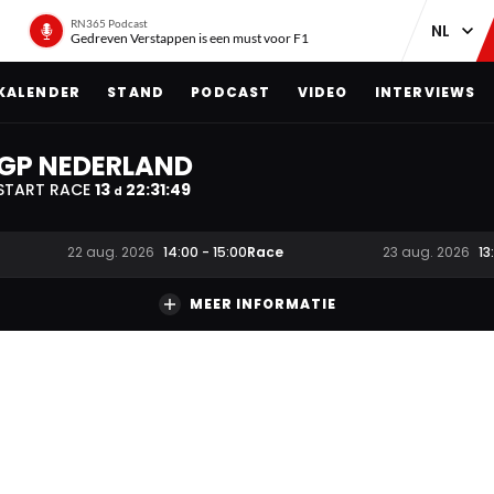
RN365 Podcast
Gedreven Verstappen is een must voor F1
KALENDER
STAND
PODCAST
VIDEO
INTERVIEWS
GP NEDERLAND
START RACE
13
22
:
31
:
48
d
Race
22 aug. 2026
14:00
-
15:00
23 aug. 2026
13
MEER INFORMATIE