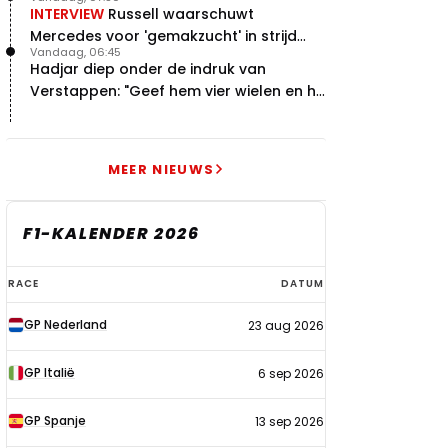
INTERVIEW
Russell waarschuwt
Mercedes voor 'gemakzucht' in strijd
Vandaag, 06:45
met concurrentie
Hadjar diep onder de indruk van
Verstappen: "Geef hem vier wielen en hij
levert"
MEER NIEUWS
F1-KALENDER 2026
F1-
RACE
DATUM
kalender
GP Nederland
23 aug 2026
2026
GP Italië
6 sep 2026
GP Spanje
13 sep 2026