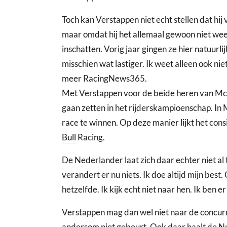
Toch kan Verstappen niet echt stellen dat hij 
maar omdat hij het allemaal gewoon niet weet. 
inschatten. Vorig jaar gingen ze hier natuurli
misschien wat lastiger. Ik weet alleen ook nie
meer RacingNews365.
Met Verstappen voor de beide heren van McL
gaan zetten in het rijderskampioenschap. In 
race te winnen. Op deze manier lijkt het con
Bull
Racing.
De Nederlander laat zich daar echter niet al 
verandert er nu niets. Ik doe altijd mijn best. O
hetzelfde. Ik kijk echt niet naar hen. Ik ben e
Verstappen mag dan wel niet naar de concurre
andersom niet gebeurt. Ook daar haalt de Ne