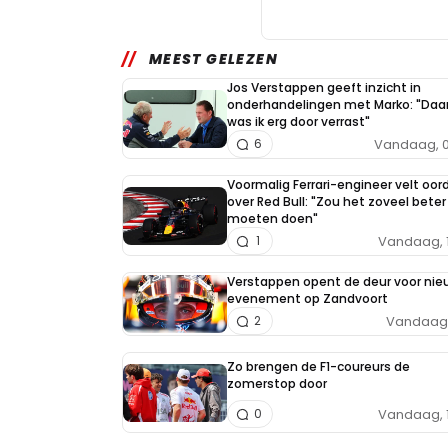
MEEST GELEZEN
Jos Verstappen geeft inzicht in
onderhandelingen met Marko: "Daa
was ik erg door verrast"
Vandaag, 0
6
Voormalig Ferrari-engineer velt oor
over Red Bull: "Zou het zoveel beter
moeten doen"
Vandaag, 
1
Verstappen opent de deur voor nie
evenement op Zandvoort
Vandaag, 
2
Zo brengen de F1-coureurs de
zomerstop door
Vandaag, 
0