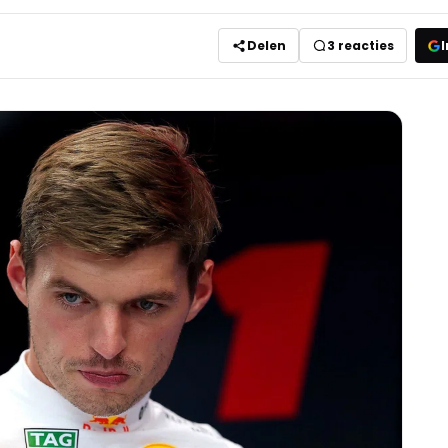
Delen
3
reacties
I