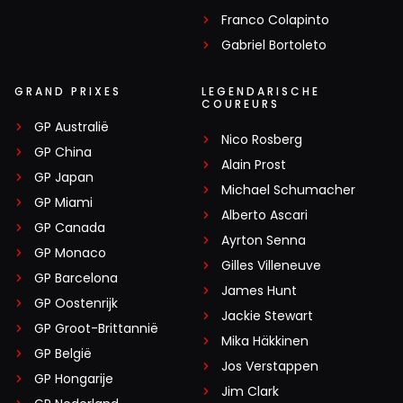
Franco Colapinto
Gabriel Bortoleto
GRAND PRIXES
LEGENDARISCHE
COUREURS
GP Australië
Nico Rosberg
GP China
Alain Prost
GP Japan
Michael Schumacher
GP Miami
Alberto Ascari
GP Canada
Ayrton Senna
GP Monaco
Gilles Villeneuve
GP Barcelona
James Hunt
GP Oostenrijk
Jackie Stewart
GP Groot-Brittannië
Mika Häkkinen
GP België
Jos Verstappen
GP Hongarije
Jim Clark