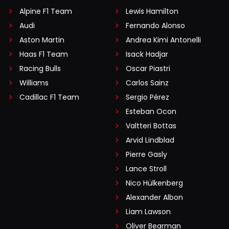
Alpine F1 Team
Lewis Hamilton
Audi
Fernando Alonso
Aston Martin
Andrea Kimi Antonelli
Haas F1 Team
Isack Hadjar
Racing Bulls
Oscar Piastri
Williams
Carlos Sainz
Cadillac F1 Team
Sergio Pérez
Esteban Ocon
Valtteri Bottas
Arvid Lindblad
Pierre Gasly
Lance Stroll
Nico Hülkenberg
Alexander Albon
Liam Lawson
Oliver Bearman