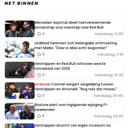
NET BINNEN
Mercedes-kopstuk deelt hartverwarmende
boodschap voor overstap naar Red Bull
Vandaag, 12:05
0
Lindblad herinnert zich belangrijke ontmoeting
met Marko: "Daar is alles echt begonnen"
Vandaag, 11:15
0
Verstappen en Red Bull voltooien eerste
comeback van 2026
Vandaag, 10:30
0
Coronel weigert vergelijking tussen
INTERVIEW
Verstappen en Antonelli: "Nog niet dat niveau"
Vandaag, 09:45
0
Briatore pleit voor ingrijpende wijziging F1-
weekenden
Vandaag, 09:00
5
Verstappen droomt van eigen museum na