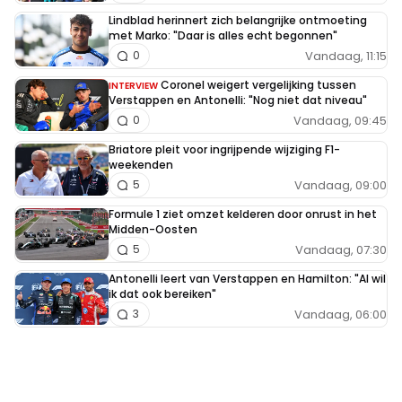
Lindblad herinnert zich belangrijke ontmoeting
met Marko: "Daar is alles echt begonnen"
Vandaag, 11:15
0
Coronel weigert vergelijking tussen
INTERVIEW
Verstappen en Antonelli: "Nog niet dat niveau"
Vandaag, 09:45
0
Briatore pleit voor ingrijpende wijziging F1-
weekenden
Vandaag, 09:00
5
Formule 1 ziet omzet kelderen door onrust in het
Midden-Oosten
Vandaag, 07:30
5
Antonelli leert van Verstappen en Hamilton: "Al wil
ik dat ook bereiken"
Vandaag, 06:00
3