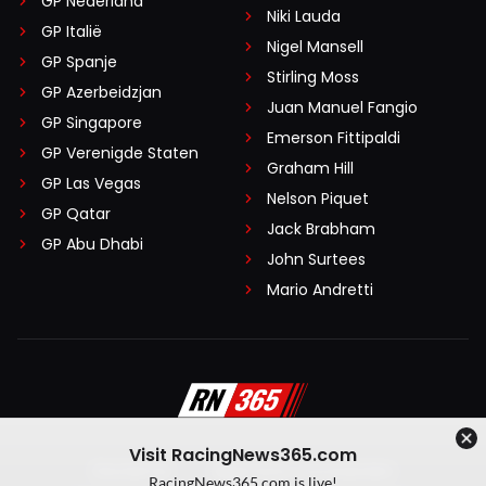
GP Nederland
Niki Lauda
GP Italië
Nigel Mansell
GP Spanje
Stirling Moss
GP Azerbeidzjan
Juan Manuel Fangio
GP Singapore
Emerson Fittipaldi
GP Verenigde Staten
Graham Hill
GP Las Vegas
Nelson Piquet
GP Qatar
Jack Brabham
GP Abu Dhabi
John Surtees
Mario Andretti
Visit RacingNews365.com
Disclaimer
Algemene voorwaarden
RacingNews365.com is live!