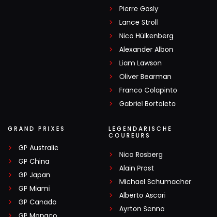
Pierre Gasly
Lance Stroll
Nico Hülkenberg
Alexander Albon
Liam Lawson
Oliver Bearman
Franco Colapinto
Gabriel Bortoleto
GRAND PRIXES
LEGENDARISCHE
COUREURS
GP Australië
Nico Rosberg
GP China
Alain Prost
GP Japan
Michael Schumacher
GP Miami
Alberto Ascari
GP Canada
Ayrton Senna
GP Monaco