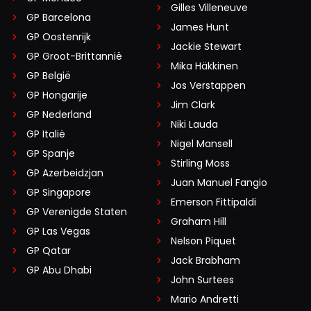
Gilles Villeneuve
GP Barcelona
James Hunt
GP Oostenrijk
Jackie Stewart
GP Groot-Brittannië
Mika Häkkinen
GP België
Jos Verstappen
GP Hongarije
Jim Clark
GP Nederland
Niki Lauda
GP Italië
Nigel Mansell
GP Spanje
Stirling Moss
GP Azerbeidzjan
Juan Manuel Fangio
GP Singapore
Emerson Fittipaldi
GP Verenigde Staten
Graham Hill
GP Las Vegas
Nelson Piquet
GP Qatar
Jack Brabham
GP Abu Dhabi
John Surtees
Mario Andretti