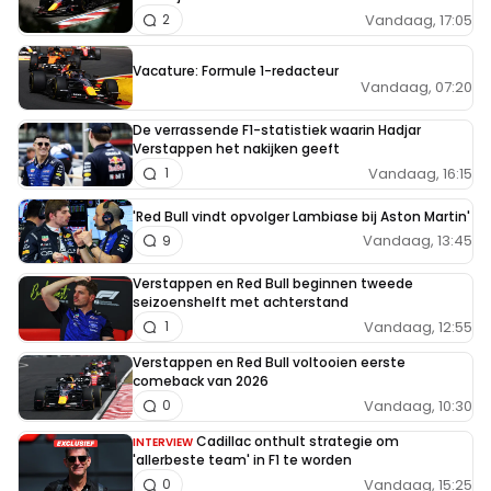
Vandaag, 17:05
2
Vacature: Formule 1-redacteur
Vandaag, 07:20
De verrassende F1-statistiek waarin Hadjar
Verstappen het nakijken geeft
Vandaag, 16:15
1
'Red Bull vindt opvolger Lambiase bij Aston Martin'
Vandaag, 13:45
9
Verstappen en Red Bull beginnen tweede
seizoenshelft met achterstand
Vandaag, 12:55
1
Verstappen en Red Bull voltooien eerste
comeback van 2026
Vandaag, 10:30
0
Cadillac onthult strategie om
INTERVIEW
'allerbeste team' in F1 te worden
Vandaag, 15:25
0