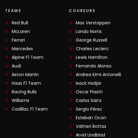
TEAMS
COUREURS
Red Bull
Max Verstappen
McLaren
Lando Norris
Ferrari
George Russell
Mercedes
Charles Leclerc
Alpine F1 Team
Lewis Hamilton
Audi
Fernando Alonso
Aston Martin
Andrea Kimi Antonelli
Haas F1 Team
Isack Hadjar
Racing Bulls
Oscar Piastri
Williams
Carlos Sainz
Cadillac F1 Team
Sergio Pérez
Esteban Ocon
Valtteri Bottas
Arvid Lindblad