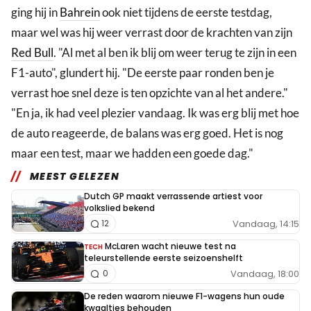
ging hij in
Bahrein
ook niet tijdens de eerste testdag,
maar wel was hij weer verrast door de krachten van zijn
Red Bull
. "Al met al ben ik blij om weer terug te zijn in een
F1-auto", glundert hij. "De eerste paar ronden ben je
verrast hoe snel deze is ten opzichte van al het andere."
"En ja, ik had veel plezier vandaag. Ik was erg blij met hoe
de auto reageerde, de balans was erg goed. Het is nog
maar een test, maar we hadden een goede dag."
MEEST GELEZEN
Dutch GP maakt verrassende artiest voor
volkslied bekend
Vandaag, 14:15
12
McLaren wacht nieuwe test na
TECH
teleurstellende eerste seizoenshelft
Vandaag, 18:00
0
De reden waarom nieuwe F1-wagens hun oude
kwaaltjes behouden