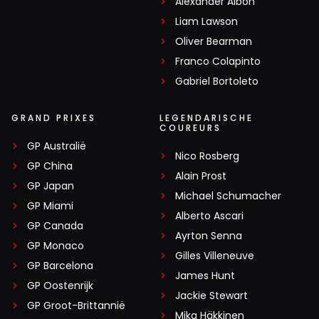
Alexander Albon
Liam Lawson
Oliver Bearman
Franco Colapinto
Gabriel Bortoleto
GRAND PRIXES
LEGENDARISCHE
COUREURS
GP Australië
Nico Rosberg
GP China
Alain Prost
GP Japan
Michael Schumacher
GP Miami
Alberto Ascari
GP Canada
Ayrton Senna
GP Monaco
Gilles Villeneuve
GP Barcelona
James Hunt
GP Oostenrijk
Jackie Stewart
GP Groot-Brittannië
Mika Häkkinen