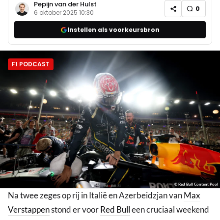
Pepijn van der Hulst
0
6 oktober 2025 10:30
Instellen als voorkeursbron
F1 PODCAST
© Red Bull Content Pool
Na twee zeges op rij in Italië en Azerbeidzjan van
Max
Verstappen
stond er voor
Red Bull
een cruciaal weekend