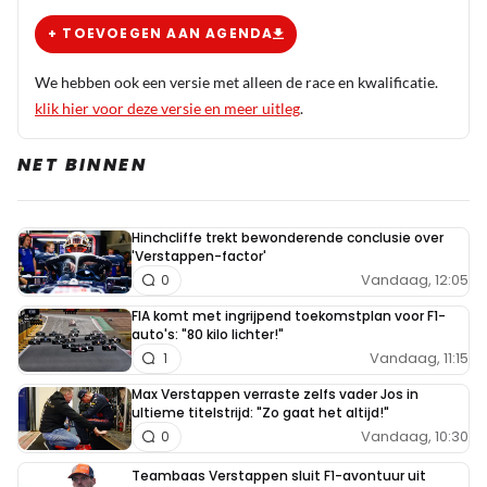
+ TOEVOEGEN AAN AGENDA
We hebben ook een versie met alleen de race en kwalificatie.
klik hier voor deze versie en meer uitleg
.
NET BINNEN
Hinchcliffe trekt bewonderende conclusie over
'Verstappen-factor'
Vandaag, 12:05
0
FIA komt met ingrijpend toekomstplan voor F1-
auto's: "80 kilo lichter!"
Vandaag, 11:15
1
Max Verstappen verraste zelfs vader Jos in
ultieme titelstrijd: "Zo gaat het altijd!"
Vandaag, 10:30
0
Teambaas Verstappen sluit F1-avontuur uit