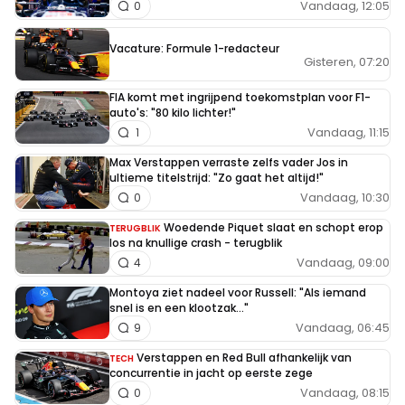
Vandaag, 12:05
0
Vacature: Formule 1-redacteur
Gisteren, 07:20
FIA komt met ingrijpend toekomstplan voor F1-
auto's: "80 kilo lichter!"
Vandaag, 11:15
1
Max Verstappen verraste zelfs vader Jos in
ultieme titelstrijd: "Zo gaat het altijd!"
Vandaag, 10:30
0
Woedende Piquet slaat en schopt erop
TERUGBLIK
los na knullige crash - terugblik
Vandaag, 09:00
4
Montoya ziet nadeel voor Russell: "Als iemand
snel is en een klootzak..."
Vandaag, 06:45
9
Verstappen en Red Bull afhankelijk van
TECH
concurrentie in jacht op eerste zege
Vandaag, 08:15
0