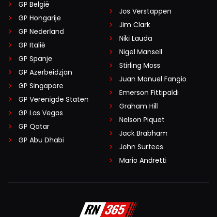
GP België
Jos Verstappen
GP Hongarije
Jim Clark
GP Nederland
Niki Lauda
GP Italië
Nigel Mansell
GP Spanje
Stirling Moss
GP Azerbeidzjan
Juan Manuel Fangio
GP Singapore
Emerson Fittipaldi
GP Verenigde Staten
Graham Hill
GP Las Vegas
Nelson Piquet
GP Qatar
Jack Brabham
GP Abu Dhabi
John Surtees
Mario Andretti