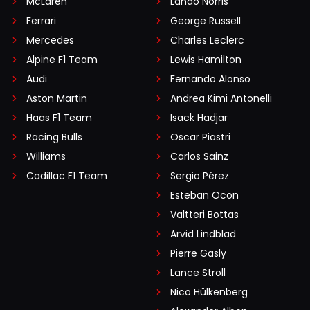
McLaren
Lando Norris
Ferrari
George Russell
Mercedes
Charles Leclerc
Alpine F1 Team
Lewis Hamilton
Audi
Fernando Alonso
Aston Martin
Andrea Kimi Antonelli
Haas F1 Team
Isack Hadjar
Racing Bulls
Oscar Piastri
Williams
Carlos Sainz
Cadillac F1 Team
Sergio Pérez
Esteban Ocon
Valtteri Bottas
Arvid Lindblad
Pierre Gasly
Lance Stroll
Nico Hülkenberg