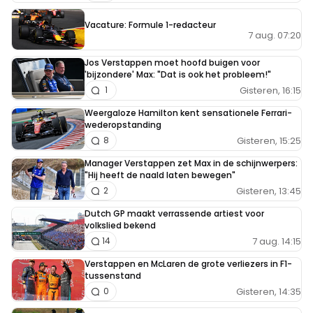
Vacature: Formule 1-redacteur
7 aug. 07:20
Jos Verstappen moet hoofd buigen voor
'bijzondere' Max: "Dat is ook het probleem!"
Gisteren, 16:15
1
Weergaloze Hamilton kent sensationele Ferrari-
wederopstanding
Gisteren, 15:25
8
Manager Verstappen zet Max in de schijnwerpers:
"Hij heeft de naald laten bewegen"
Gisteren, 13:45
2
Dutch GP maakt verrassende artiest voor
volkslied bekend
7 aug. 14:15
14
Verstappen en McLaren de grote verliezers in F1-
tussenstand
Gisteren, 14:35
0