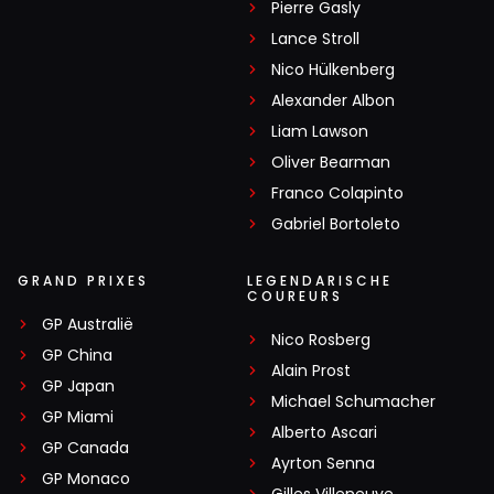
Pierre Gasly
Lance Stroll
Nico Hülkenberg
Alexander Albon
Liam Lawson
Oliver Bearman
Franco Colapinto
Gabriel Bortoleto
GRAND PRIXES
LEGENDARISCHE
COUREURS
GP Australië
Nico Rosberg
GP China
Alain Prost
GP Japan
Michael Schumacher
GP Miami
Alberto Ascari
GP Canada
Ayrton Senna
GP Monaco
Gilles Villeneuve