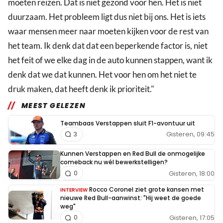
moeten reizen. Dat is niet gezond voor hen. Het is niet
duurzaam. Het probleem ligt dus niet bij ons. Het is iets
waar mensen meer naar moeten kijken voor de rest van
het team. Ik denk dat dat een beperkende factor is, niet
het feit of we elke dag in de auto kunnen stappen, want ik
denk dat we dat kunnen. Het voor hen om het niet te
druk maken, dat heeft denk ik prioriteit."
MEEST GELEZEN
Teambaas Verstappen sluit F1-avontuur uit
Gisteren, 09:45
3
Kunnen Verstappen en Red Bull de onmogelijke
comeback nu wél bewerkstelligen?
Gisteren, 18:00
0
Rocco Coronel ziet grote kansen met
INTERVIEW
nieuwe Red Bull-aanwinst: "Hij weet de goede
weg"
Gisteren, 17:05
0