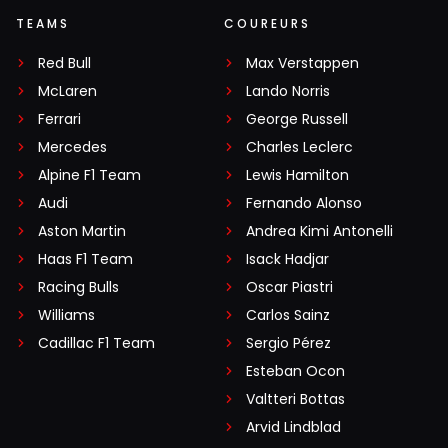
TEAMS
COUREURS
Red Bull
Max Verstappen
McLaren
Lando Norris
Ferrari
George Russell
Mercedes
Charles Leclerc
Alpine F1 Team
Lewis Hamilton
Audi
Fernando Alonso
Aston Martin
Andrea Kimi Antonelli
Haas F1 Team
Isack Hadjar
Racing Bulls
Oscar Piastri
Williams
Carlos Sainz
Cadillac F1 Team
Sergio Pérez
Esteban Ocon
Valtteri Bottas
Arvid Lindblad