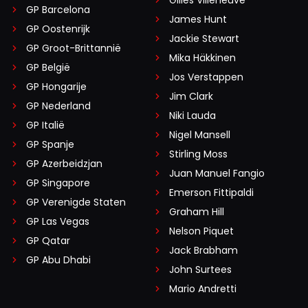
GP Barcelona
James Hunt
GP Oostenrijk
Jackie Stewart
GP Groot-Brittannië
Mika Häkkinen
GP België
Jos Verstappen
GP Hongarije
Jim Clark
GP Nederland
Niki Lauda
GP Italië
Nigel Mansell
GP Spanje
Stirling Moss
GP Azerbeidzjan
Juan Manuel Fangio
GP Singapore
Emerson Fittipaldi
GP Verenigde Staten
Graham Hill
GP Las Vegas
Nelson Piquet
GP Qatar
Jack Brabham
GP Abu Dhabi
John Surtees
Mario Andretti