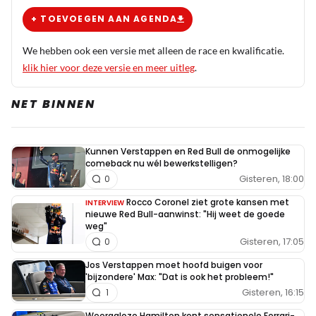
+ TOEVOEGEN AAN AGENDA
We hebben ook een versie met alleen de race en kwalificatie.
klik hier voor deze versie en meer uitleg
.
NET BINNEN
Kunnen Verstappen en Red Bull de onmogelijke
comeback nu wél bewerkstelligen?
Gisteren, 18:00
0
Rocco Coronel ziet grote kansen met
INTERVIEW
nieuwe Red Bull-aanwinst: "Hij weet de goede
weg"
Gisteren, 17:05
0
Jos Verstappen moet hoofd buigen voor
'bijzondere' Max: "Dat is ook het probleem!"
Gisteren, 16:15
1
Weergaloze Hamilton kent sensationele Ferrari-