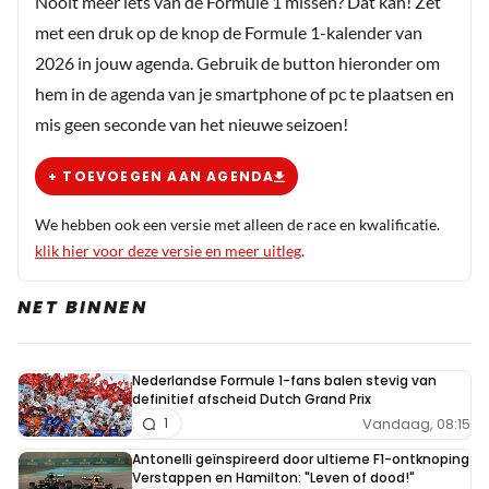
Nooit meer iets van de Formule 1 missen? Dat kan! Zet
met een druk op de knop de Formule 1-kalender van
2026 in jouw agenda. Gebruik de button hieronder om
hem in de agenda van je smartphone of pc te plaatsen en
mis geen seconde van het nieuwe seizoen!
+ TOEVOEGEN AAN AGENDA
We hebben ook een versie met alleen de race en kwalificatie.
klik hier voor deze versie en meer uitleg
.
NET BINNEN
Nederlandse Formule 1-fans balen stevig van
definitief afscheid Dutch Grand Prix
Vandaag, 08:15
1
Antonelli geïnspireerd door ultieme F1-ontknoping
Verstappen en Hamilton: "Leven of dood!"