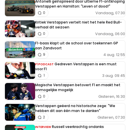
Antonelli geïnspireerd door ultieme F1-ontknoping
Verstappen en Hamilton: "Leven of dood!"
Vandaag, 07:30
0
Kritiek Verstappen vertelt niet het hele Red Bull-
verhaal dit seizoen
Vandaag, 06:00
0
F1-baas klapt uit de school over toekennen GP
aan Zandvoort
4 aug. 12:55
9
Gedreven Verstappen is een must
F1 PODCAST
voor F1
3 aug. 09:45
1
Magische Verstappen betovert F1 en maakt het
onmogelijke mogelijk
Gisteren, 16:30
0
Verstappen geëerd na historische zege: "We
hebben dit aan één man te danken"
Gisteren, 07:30
2
Russell veerkrachtig ondanks
INTERVIEW