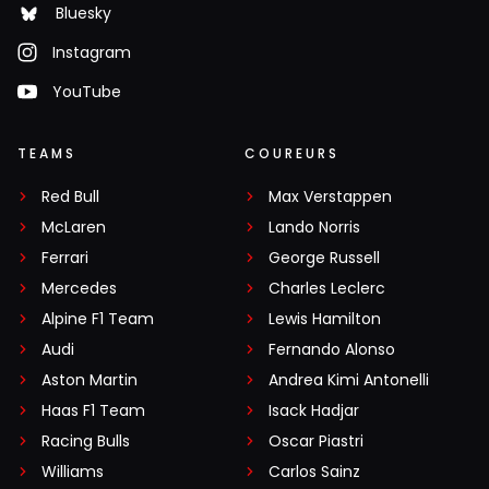
Bluesky
Instagram
YouTube
TEAMS
COUREURS
Red Bull
Max Verstappen
McLaren
Lando Norris
Ferrari
George Russell
Mercedes
Charles Leclerc
Alpine F1 Team
Lewis Hamilton
Audi
Fernando Alonso
Aston Martin
Andrea Kimi Antonelli
Haas F1 Team
Isack Hadjar
Racing Bulls
Oscar Piastri
Williams
Carlos Sainz