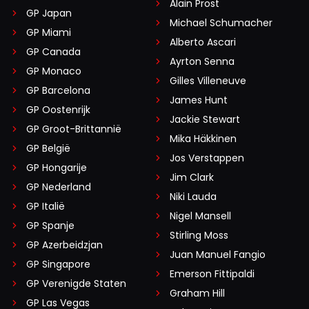
Alain Prost
GP Japan
Michael Schumacher
GP Miami
Alberto Ascari
GP Canada
Ayrton Senna
GP Monaco
Gilles Villeneuve
GP Barcelona
James Hunt
GP Oostenrijk
Jackie Stewart
GP Groot-Brittannië
Mika Häkkinen
GP België
Jos Verstappen
GP Hongarije
Jim Clark
GP Nederland
Niki Lauda
GP Italië
Nigel Mansell
GP Spanje
Stirling Moss
GP Azerbeidzjan
Juan Manuel Fangio
GP Singapore
Emerson Fittipaldi
GP Verenigde Staten
Graham Hill
GP Las Vegas