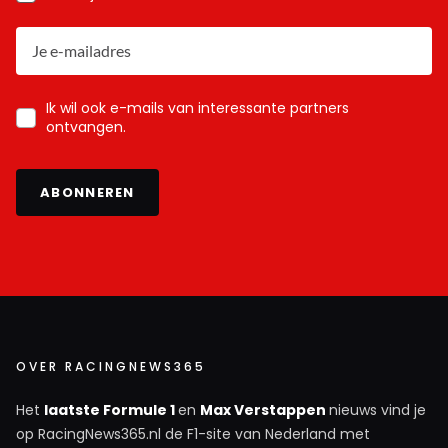
Ik wil ook e-mails van interessante partners
ontvangen.
ABONNEREN
OVER RACINGNEWS365
Het
laatste Formule 1
en
Max Verstappen
nieuws vind je
op RacingNews365.nl de F1-site van Nederland met