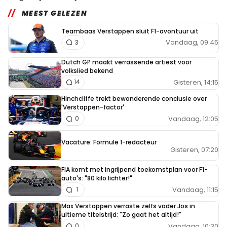
MEEST GELEZEN
Teambaas Verstappen sluit F1-avontuur uit
Vandaag, 09:45
3
Dutch GP maakt verrassende artiest voor
volkslied bekend
Gisteren, 14:15
14
Hinchcliffe trekt bewonderende conclusie over
'Verstappen-factor'
Vandaag, 12:05
0
Vacature: Formule 1-redacteur
Gisteren, 07:20
FIA komt met ingrijpend toekomstplan voor F1-
auto's: "80 kilo lichter!"
Vandaag, 11:15
1
Max Verstappen verraste zelfs vader Jos in
ultieme titelstrijd: "Zo gaat het altijd!"
Vandaag, 10:30
0