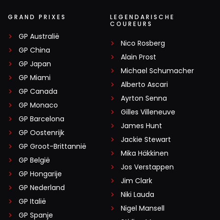
GRAND PRIXES
LEGENDARISCHE
COUREURS
GP Australië
Nico Rosberg
GP China
Alain Prost
GP Japan
Michael Schumacher
GP Miami
Alberto Ascari
GP Canada
Ayrton Senna
GP Monaco
Gilles Villeneuve
GP Barcelona
James Hunt
GP Oostenrijk
Jackie Stewart
GP Groot-Brittannië
Mika Häkkinen
GP België
Jos Verstappen
GP Hongarije
Jim Clark
GP Nederland
Niki Lauda
GP Italië
Nigel Mansell
GP Spanje