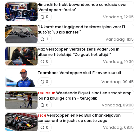
Hinchcliffe trekt bewonderende conclusie over
'Verstappen-factor'
Vandaag, 12:05
0
FIA komt met ingrijpend toekomstplan voor F1-
auto's: "80 kilo lichter!"
Vandaag, 11:15
1
Max Verstappen verraste zelfs vader Jos in
ultieme titelstrijd: "Zo gaat het altijd!"
Vandaag, 10:30
0
Teambaas Verstappen sluit F1-avontuur uit
Vandaag, 09:45
3
Woedende Piquet slaat en schopt erop
TERUGBLIK
los na knullige crash - terugblik
Vandaag, 09:00
6
Verstappen en Red Bull afhankelijk van
TECH
concurrentie in jacht op eerste zege
Vandaag, 08:15
0