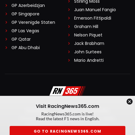
Stirling Moss
GP Azerbeidzjan
Juan Manuel Fangio
GP Singapore
Emerson Fittipaldi
GP Verenigde Staten
Graham Hill
GP Las Vegas
Nelson Piquet
GP Qatar
Jack Brabham
GP Abu Dhabi
John Surtees
Mario Andretti
Visit RacingNews365.com
Disclaimer
Algemene voorwaarden
RacingNews365.com is live!
Privacy Policy
Created by On Your Marks
Read the latest F1 news in English.
Privacy manager
Kansspeluitingen
GO TO RACINGNEWS365.COM