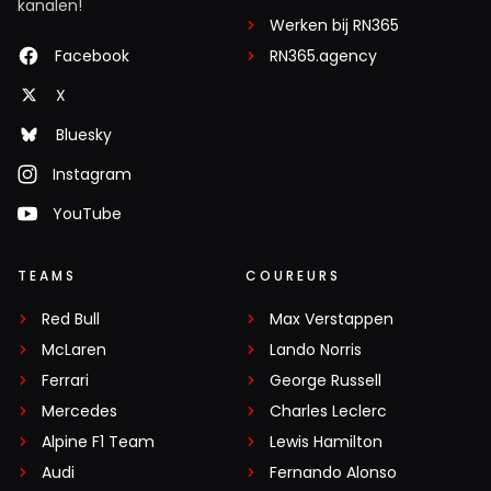
kanalen!
Werken bij RN365
Facebook
RN365.agency
X
Bluesky
Instagram
YouTube
TEAMS
COUREURS
Red Bull
Max Verstappen
McLaren
Lando Norris
Ferrari
George Russell
Mercedes
Charles Leclerc
Alpine F1 Team
Lewis Hamilton
Audi
Fernando Alonso