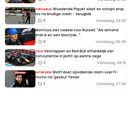
Woedende Piquet slaat en schopt erop
TERUGBLIK
los na knullige crash - terugblik
Vandaag, 09:00
6
Montoya ziet nadeel voor Russell: "Als iemand
snel is en een klootzak..."
Vandaag, 06:45
9
Verstappen en Red Bull afhankelijk van
TECH
concurrentie in jacht op eerste zege
Vandaag, 08:15
0
Wolff doet opvallende claim over F1-
INTERVIEW
motor na 'gezeur' Ferrari
Vandaag, 07:30
3