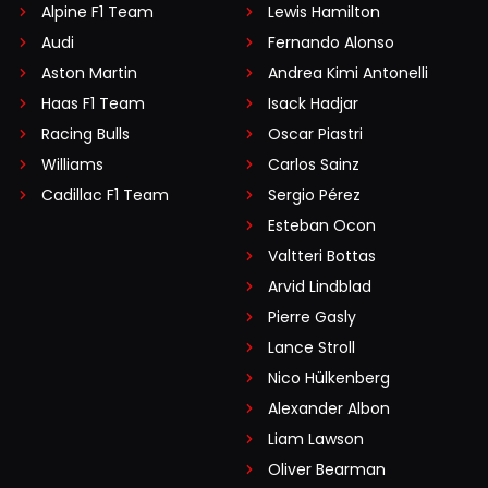
Alpine F1 Team
Lewis Hamilton
Audi
Fernando Alonso
Aston Martin
Andrea Kimi Antonelli
Haas F1 Team
Isack Hadjar
Racing Bulls
Oscar Piastri
Williams
Carlos Sainz
Cadillac F1 Team
Sergio Pérez
Esteban Ocon
Valtteri Bottas
Arvid Lindblad
Pierre Gasly
Lance Stroll
Nico Hülkenberg
Alexander Albon
Liam Lawson
Oliver Bearman