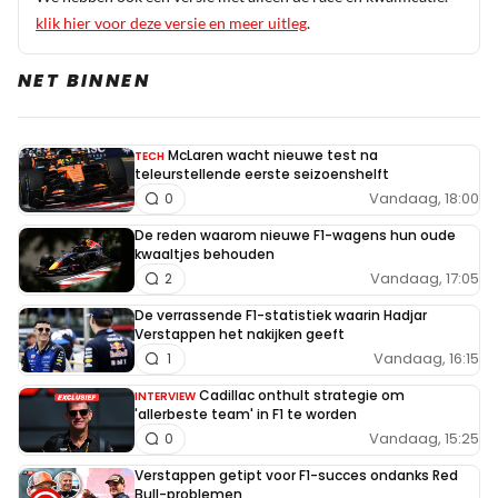
klik hier voor deze versie en meer uitleg
.
NET BINNEN
McLaren wacht nieuwe test na
TECH
teleurstellende eerste seizoenshelft
Vandaag, 18:00
0
De reden waarom nieuwe F1-wagens hun oude
kwaaltjes behouden
Vandaag, 17:05
2
De verrassende F1-statistiek waarin Hadjar
Verstappen het nakijken geeft
Vandaag, 16:15
1
Cadillac onthult strategie om
INTERVIEW
'allerbeste team' in F1 te worden
Vandaag, 15:25
0
Verstappen getipt voor F1-succes ondanks Red
Bull-problemen