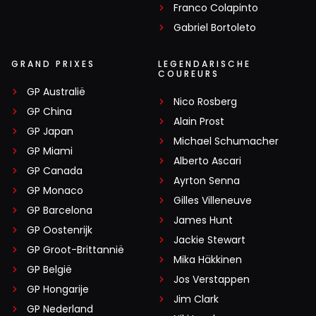
Franco Colapinto
Gabriel Bortoleto
GRAND PRIXES
LEGENDARISCHE
COUREURS
GP Australië
Nico Rosberg
GP China
Alain Prost
GP Japan
Michael Schumacher
GP Miami
Alberto Ascari
GP Canada
Ayrton Senna
GP Monaco
Gilles Villeneuve
GP Barcelona
James Hunt
GP Oostenrijk
Jackie Stewart
GP Groot-Brittannië
Mika Häkkinen
GP België
Jos Verstappen
GP Hongarije
Jim Clark
GP Nederland