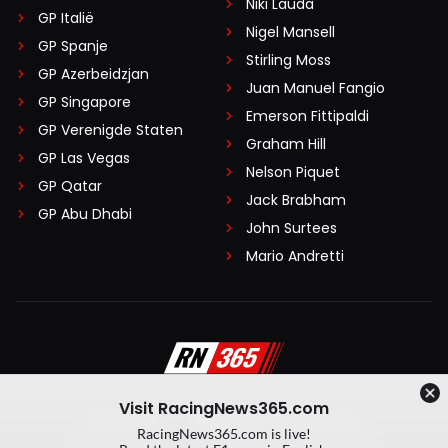
Niki Lauda
GP Italië
Nigel Mansell
GP Spanje
Stirling Moss
GP Azerbeidzjan
Juan Manuel Fangio
GP Singapore
Emerson Fittipaldi
GP Verenigde Staten
Graham Hill
GP Las Vegas
Nelson Piquet
GP Qatar
Jack Brabham
GP Abu Dhabi
John Surtees
Mario Andretti
Visit RacingNews365.com
Disclaimer
Algemene voorwaarden
RacingNews365.com is live!