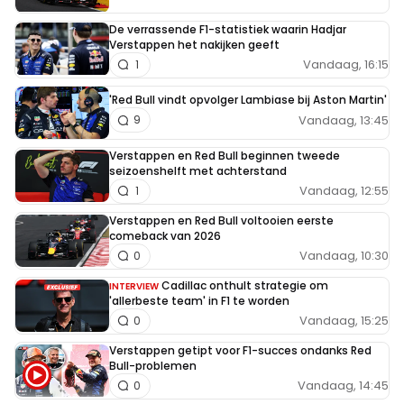
De verrassende F1-statistiek waarin Hadjar
Verstappen het nakijken geeft
Vandaag, 16:15
1
'Red Bull vindt opvolger Lambiase bij Aston Martin'
Vandaag, 13:45
9
Verstappen en Red Bull beginnen tweede
seizoenshelft met achterstand
Vandaag, 12:55
1
Verstappen en Red Bull voltooien eerste
comeback van 2026
Vandaag, 10:30
0
Cadillac onthult strategie om
INTERVIEW
'allerbeste team' in F1 te worden
Vandaag, 15:25
0
Verstappen getipt voor F1-succes ondanks Red
Bull-problemen
Vandaag, 14:45
0