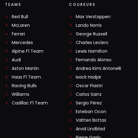
TEAMS
COUREURS
Red Bull
Max Verstappen
McLaren
Lando Norris
Ferrari
George Russell
Mercedes
Charles Leclerc
Alpine F1 Team
Lewis Hamilton
Audi
Fernando Alonso
Aston Martin
Andrea Kimi Antonelli
Haas F1 Team
Isack Hadjar
Racing Bulls
Oscar Piastri
Williams
Carlos Sainz
Cadillac F1 Team
Sergio Pérez
Esteban Ocon
Valtteri Bottas
Arvid Lindblad
Pierre Gasly