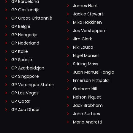
GP Barcelona
James Hunt
GP Oostenrijk
Jackie Stewart
GP Groot-Brittannië
Mika Häkkinen
GP België
Jos Verstappen
GP Hongarije
Jim Clark
GP Nederland
Niki Lauda
GP Italië
Nigel Mansell
GP Spanje
Stirling Moss
GP Azerbeidzjan
Juan Manuel Fangio
GP Singapore
Emerson Fittipaldi
GP Verenigde Staten
Graham Hill
GP Las Vegas
Nelson Piquet
GP Qatar
Jack Brabham
GP Abu Dhabi
John Surtees
Mario Andretti