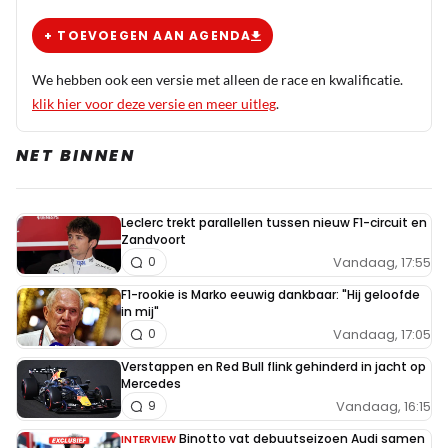
+ TOEVOEGEN AAN AGENDA
We hebben ook een versie met alleen de race en kwalificatie.
klik hier voor deze versie en meer uitleg
.
NET BINNEN
Leclerc trekt parallellen tussen nieuw F1-circuit en
Zandvoort
Vandaag, 17:55
0
F1-rookie is Marko eeuwig dankbaar: "Hij geloofde
in mij"
Vandaag, 17:05
0
Verstappen en Red Bull flink gehinderd in jacht op
Mercedes
Vandaag, 16:15
9
Binotto vat debuutseizoen Audi samen
INTERVIEW