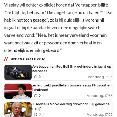
Viaplay wil echter expliciet horen dat Verstappen blijft:
"Je blijft bij het team? Die angel kan je nu uit halen?" "Dat
heb ik net toch gezegd", zo is hij duidelijk, alvorens hij
ingaat of hij de aandacht voor een mogelijke switch
vervelend vond: "Nee, het is meer vervelend voor hen,
want heel vaak zit er gewoon een dom verhaal in en
uiteindelijk is er niks gebeurd."
MEEST GELEZEN
Verstappen en Red Bull flink gehinderd in jacht op
Mercedes
Vandaag, 16:15
9
Leclerc trekt parallellen tussen nieuw F1-circuit en
Zandvoort
Vandaag, 17:55
0
F1-rookie is Marko eeuwig dankbaar: "Hij geloofde
in mij"
Vandaag, 17:05
0