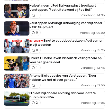
Herbert noemt Red Bull-aanwinst troefkaart
Verstappen: "Past uitstekend bij Red Bull"
Vandaag, 14:35
1
Verstappen ontvangt uitnodiging voor bijzonder
NASCAR-project
Vandaag, 09:00
0
Binotto vat debuutseizoen Audi samen
INTERVIEW
in vijf woorden
Vandaag, 15:25
0
Unieke F1-helm levert historisch veilingrecord op
voor het goede doel
Vandaag, 13:45
1
Antonelli krijgt advies van Verstappen: "Daar
hebben we het al over gehad..."
Vandaag, 12:55
1
F1 biedt bijzondere ervaring aan voor laatste
Dutch Grand Prix
Vandaag, 12:05
2