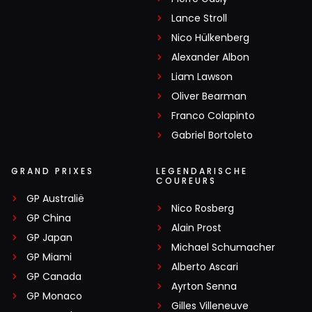
Lance Stroll
Nico Hülkenberg
Alexander Albon
Liam Lawson
Oliver Bearman
Franco Colapinto
Gabriel Bortoleto
GRAND PRIXES
LEGENDARISCHE
COUREURS
GP Australië
Nico Rosberg
GP China
Alain Prost
GP Japan
Michael Schumacher
GP Miami
Alberto Ascari
GP Canada
Ayrton Senna
GP Monaco
Gilles Villeneuve