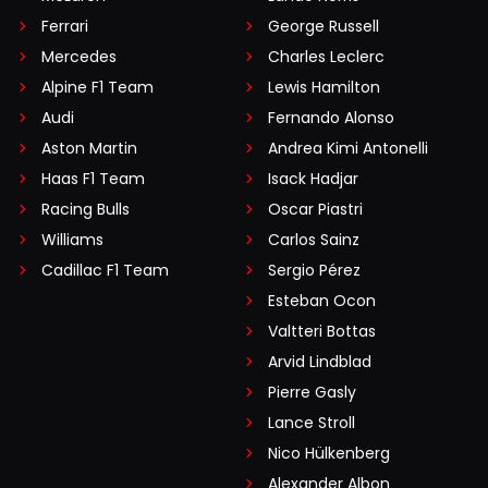
Ferrari
George Russell
Mercedes
Charles Leclerc
Alpine F1 Team
Lewis Hamilton
Audi
Fernando Alonso
Aston Martin
Andrea Kimi Antonelli
Haas F1 Team
Isack Hadjar
Racing Bulls
Oscar Piastri
Williams
Carlos Sainz
Cadillac F1 Team
Sergio Pérez
Esteban Ocon
Valtteri Bottas
Arvid Lindblad
Pierre Gasly
Lance Stroll
Nico Hülkenberg
Alexander Albon