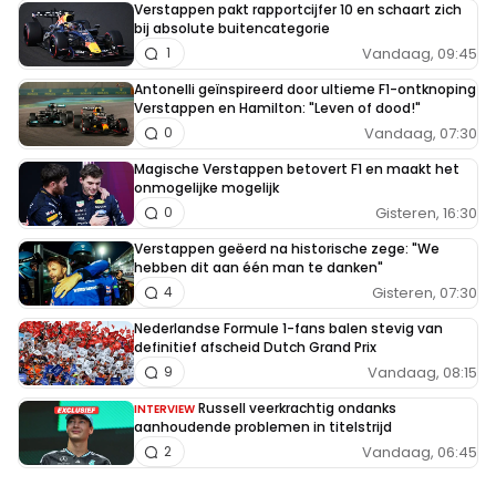
Verstappen pakt rapportcijfer 10 en schaart zich
bij absolute buitencategorie
Vandaag, 09:45
1
Antonelli geïnspireerd door ultieme F1-ontknoping
Verstappen en Hamilton: "Leven of dood!"
Vandaag, 07:30
0
Magische Verstappen betovert F1 en maakt het
onmogelijke mogelijk
Gisteren, 16:30
0
Verstappen geëerd na historische zege: "We
hebben dit aan één man te danken"
Gisteren, 07:30
4
Nederlandse Formule 1-fans balen stevig van
definitief afscheid Dutch Grand Prix
Vandaag, 08:15
9
Russell veerkrachtig ondanks
INTERVIEW
aanhoudende problemen in titelstrijd
Vandaag, 06:45
2