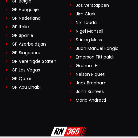
GP België
Jos Verstappen
GP Hongarije
Jim Clark
GP Nederland
Niki Lauda
GP Italië
Nigel Mansell
GP Spanje
Stirling Moss
GP Azerbeidzjan
Juan Manuel Fangio
GP Singapore
Emerson Fittipaldi
GP Verenigde Staten
Graham Hill
GP Las Vegas
Nelson Piquet
GP Qatar
Jack Brabham
GP Abu Dhabi
John Surtees
Mario Andretti