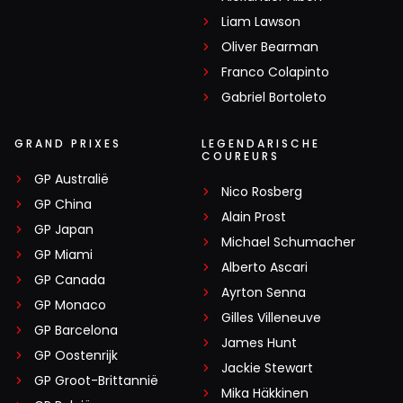
Liam Lawson
Oliver Bearman
Franco Colapinto
Gabriel Bortoleto
GRAND PRIXES
LEGENDARISCHE
COUREURS
GP Australië
Nico Rosberg
GP China
Alain Prost
GP Japan
Michael Schumacher
GP Miami
Alberto Ascari
GP Canada
Ayrton Senna
GP Monaco
Gilles Villeneuve
GP Barcelona
James Hunt
GP Oostenrijk
Jackie Stewart
GP Groot-Brittannië
Mika Häkkinen