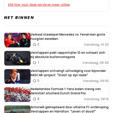
klik hier voor deze versie en meer uitleg
.
NET BINNEN
Verbaal steekspel Mercedes vs. Ferrari kan grote
hoogten bereiken
Vandaag, 10:30
2
Verstappen pakt rapportcijfer 10 en schaart zich
bij absolute buitencategorie
Vandaag, 09:45
1
Verstappen ontvangt uitnodiging voor bijzonder
NASCAR-project: "Staat op zijn radar"
Vandaag, 09:00
0
Nederlandse Formule 1-fans balen stevig van
definitief afscheid Dutch Grand Prix
Vandaag, 08:15
9
Antonelli geïnspireerd door ultieme F1-ontknoping
Verstappen en Hamilton: "Leven of dood!"