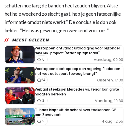
schatten hoe lang de banden heel zouden blijven. Als je
het hele weekend zo slecht gaat, heb je geen fatsoenlijke
informatie omdat niets werkt." De conclusie is dan ook
helder. "Het was gewoon geen weekend voor ons."
MEEST GELEZEN
Verstappen ontvangt uitnodiging voor bijzonder
NASCAR-project: "Staat op zijn radar"
Vandaag, 09:00
0
Verstappen doet oproep aan regering: "Iedereen
ziet wat autosport teweeg brengt"
Gisteren, 17:30
24
Verbaal steekspel Mercedes vs. Ferrari kan grote
hoogten bereiken
Vandaag, 10:30
2
F1-baas klapt uit de school over toekennen GP
aan Zandvoort
4 aug. 12:55
9