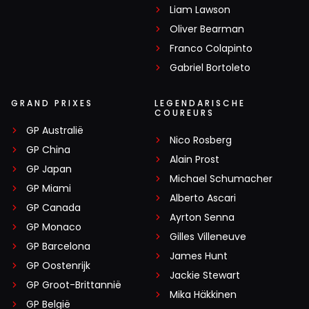
Liam Lawson
Oliver Bearman
Franco Colapinto
Gabriel Bortoleto
GRAND PRIXES
LEGENDARISCHE
COUREURS
GP Australië
Nico Rosberg
GP China
Alain Prost
GP Japan
Michael Schumacher
GP Miami
Alberto Ascari
GP Canada
Ayrton Senna
GP Monaco
Gilles Villeneuve
GP Barcelona
James Hunt
GP Oostenrijk
Jackie Stewart
GP Groot-Brittannië
Mika Häkkinen
GP België