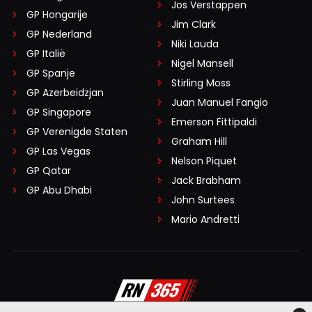
Jos Verstappen
GP Hongarije
Jim Clark
GP Nederland
Niki Lauda
GP Italië
Nigel Mansell
GP Spanje
Stirling Moss
GP Azerbeidzjan
Juan Manuel Fangio
GP Singapore
Emerson Fittipaldi
GP Verenigde Staten
Graham Hill
GP Las Vegas
Nelson Piquet
GP Qatar
Jack Brabham
GP Abu Dhabi
John Surtees
Mario Andretti