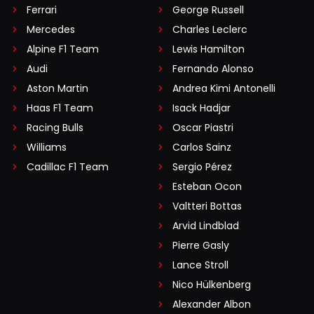
Ferrari
George Russell
Mercedes
Charles Leclerc
Alpine F1 Team
Lewis Hamilton
Audi
Fernando Alonso
Aston Martin
Andrea Kimi Antonelli
Haas F1 Team
Isack Hadjar
Racing Bulls
Oscar Piastri
Williams
Carlos Sainz
Cadillac F1 Team
Sergio Pérez
Esteban Ocon
Valtteri Bottas
Arvid Lindblad
Pierre Gasly
Lance Stroll
Nico Hülkenberg
Alexander Albon