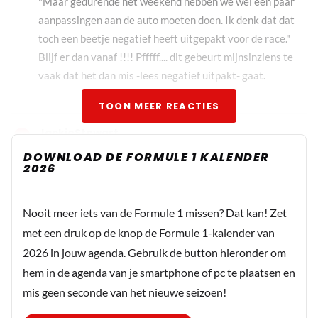
"Maar gedurende het weekend hebben we wel een paar
aanpassingen aan de auto moeten doen. Ik denk dat dat
toch een beetje negatief heeft uitgepakt voor de race."
Blijf er dan vanaf !!!! Pfffff.... dit gebeurt mijnsinziens te
vaak dat het dan mis -lees negatief uitpakt- gaat.
TOON MEER REACTIES
JackieStewart
7 oktober 2025 08:57
DOWNLOAD DE FORMULE 1 KALENDER
2026
“We hadden geen goede longrun gedaan”. Dat is het risico
wanneer de ‘topteams’ in de pits blijven wachten totdat
de losers de baan hebben schoongereden. Ook deze keer
Nooit meer iets van de Formule 1 missen? Dat kan! Zet
weer een rode vlag terwijl de klok doorloopt. Arrogantie
met een druk op de knop de Formule 1-kalender van
beloond!
2026 in jouw agenda. Gebruik de button hieronder om
hem in de agenda van je smartphone of pc te plaatsen en
mis geen seconde van het nieuwe seizoen!