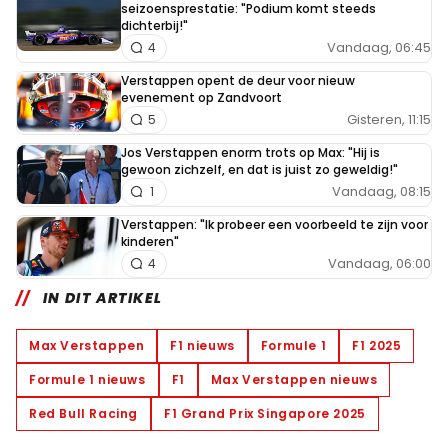
seizoensprestatie: "Podium komt steeds
dichterbij!"
Vandaag, 06:45
4
Verstappen opent de deur voor nieuw
evenement op Zandvoort
Gisteren, 11:15
5
Jos Verstappen enorm trots op Max: "Hij is
gewoon zichzelf, en dat is juist zo geweldig!"
Vandaag, 08:15
1
Verstappen: "Ik probeer een voorbeeld te zijn voor
kinderen"
Vandaag, 06:00
4
IN DIT ARTIKEL
Max Verstappen
F1 nieuws
Formule 1
F1 2025
Formule 1 nieuws
F1
Max Verstappen nieuws
Red Bull Racing
F1 Grand Prix Singapore 2025