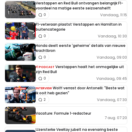
Verstappen en Red Bull ontvangen belangrijk F1-
voordeel na matige eerste seizoenshelft
Vandaag, 11:15
0
F1-veteraan plaatst Verstappen en Hamilton in
buitencategorie
Vandaag, 10:30
0
Honda deelt eerste 'geheime' details van nieuwe
krachtbron
Vandaag, 09:00
0
Verstappen haalt het onmogelijke uit
F1 PODCAST
zijn Red Bull
Vandaag, 09:45
0
Wolff verrast door Antonelli: "Beste wat
INTERVIEW
ik ooit heb gezien"
Vandaag, 07:30
2
Vacature: Formule 1-redacteur
7 aug. 07:20
IJzersterke VeeKay jubelt na evenaring beste