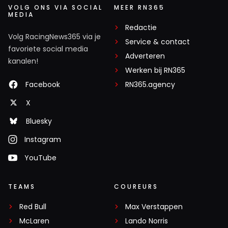
VOLG ONS VIA SOCIAL
MEER RN365
MEDIA
Redactie
Volg RacingNews365 via je
Service & contact
favoriete social media
Adverteren
kanalen!
Werken bij RN365
Facebook
RN365.agency
X
Bluesky
Instagram
YouTube
TEAMS
COUREURS
Red Bull
Max Verstappen
McLaren
Lando Norris