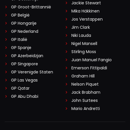
Jackie Stewart
GP Groot-Brittannië
Mika Häkkinen
GP België
Jos Verstappen
GP Hongarije
Jim Clark
GP Nederland
Niki Lauda
GP Italië
Nigel Mansell
GP Spanje
Stirling Moss
GP Azerbeidzjan
Juan Manuel Fangio
GP Singapore
Emerson Fittipaldi
GP Verenigde Staten
Graham Hill
GP Las Vegas
Nelson Piquet
GP Qatar
Jack Brabham
GP Abu Dhabi
John Surtees
Mario Andretti