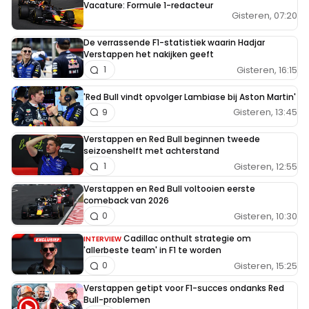
Vacature: Formule 1-redacteur
Gisteren, 07:20
De verrassende F1-statistiek waarin Hadjar
Verstappen het nakijken geeft
Gisteren, 16:15
1
'Red Bull vindt opvolger Lambiase bij Aston Martin'
Gisteren, 13:45
9
Verstappen en Red Bull beginnen tweede
seizoenshelft met achterstand
Gisteren, 12:55
1
Verstappen en Red Bull voltooien eerste
comeback van 2026
Gisteren, 10:30
0
Cadillac onthult strategie om
INTERVIEW
'allerbeste team' in F1 te worden
Gisteren, 15:25
0
Verstappen getipt voor F1-succes ondanks Red
Bull-problemen