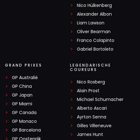
Nico Hülkenberg
Alexander Albon
Liam Lawson
Oliver Bearman
Franco Colapinto
Gabriel Bortoleto
GRAND PRIXES
LEGENDARISCHE
COUREURS
GP Australië
Nico Rosberg
GP China
Alain Prost
GP Japan
Michael Schumacher
GP Miami
Alberto Ascari
GP Canada
Ayrton Senna
GP Monaco
Gilles Villeneuve
GP Barcelona
James Hunt
GP Oostenrijk