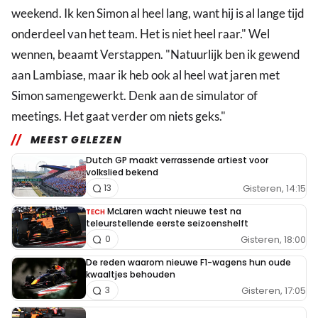
weekend. Ik ken Simon al heel lang, want hij is al lange tijd
onderdeel van het team. Het is niet heel raar." Wel
wennen, beaamt Verstappen. "Natuurlijk ben ik gewend
aan Lambiase, maar ik heb ook al heel wat jaren met
Simon samengewerkt. Denk aan de simulator of
meetings. Het gaat verder om niets geks."
MEEST GELEZEN
Dutch GP maakt verrassende artiest voor
volkslied bekend
Gisteren, 14:15
13
McLaren wacht nieuwe test na
TECH
teleurstellende eerste seizoenshelft
Gisteren, 18:00
0
De reden waarom nieuwe F1-wagens hun oude
kwaaltjes behouden
Gisteren, 17:05
3