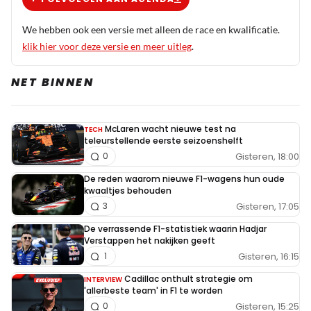
We hebben ook een versie met alleen de race en kwalificatie.
klik hier voor deze versie en meer uitleg
.
NET BINNEN
McLaren wacht nieuwe test na
TECH
teleurstellende eerste seizoenshelft
Gisteren, 18:00
0
De reden waarom nieuwe F1-wagens hun oude
kwaaltjes behouden
Gisteren, 17:05
3
De verrassende F1-statistiek waarin Hadjar
Verstappen het nakijken geeft
Gisteren, 16:15
1
Cadillac onthult strategie om
INTERVIEW
'allerbeste team' in F1 te worden
Gisteren, 15:25
0