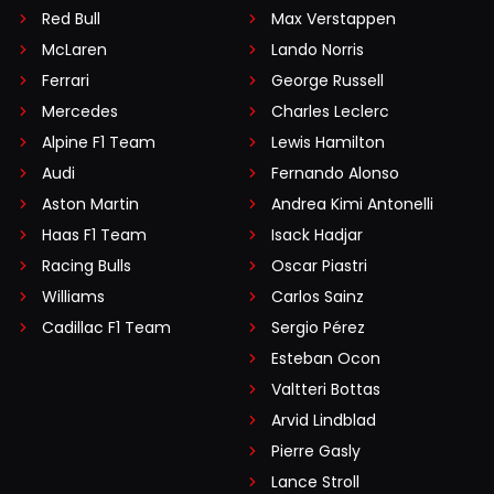
Red Bull
Max Verstappen
McLaren
Lando Norris
Ferrari
George Russell
Mercedes
Charles Leclerc
Alpine F1 Team
Lewis Hamilton
Audi
Fernando Alonso
Aston Martin
Andrea Kimi Antonelli
Haas F1 Team
Isack Hadjar
Racing Bulls
Oscar Piastri
Williams
Carlos Sainz
Cadillac F1 Team
Sergio Pérez
Esteban Ocon
Valtteri Bottas
Arvid Lindblad
Pierre Gasly
Lance Stroll