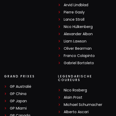
Arvid Lindblad
Pierre Gasly
Lance Stroll
Nico Hülkenberg
Alexander Albon
Liam Lawson
Oliver Bearman
Franco Colapinto
Gabriel Bortoleto
GRAND PRIXES
LEGENDARISCHE
COUREURS
GP Australië
Nico Rosberg
GP China
Alain Prost
GP Japan
Michael Schumacher
GP Miami
Alberto Ascari
GP Canada