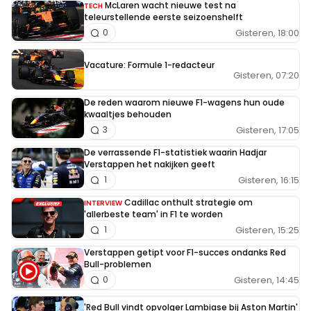
McLaren wacht nieuwe test na
TECH
teleurstellende eerste seizoenshelft
Gisteren, 18:00
0
Vacature: Formule 1-redacteur
Gisteren, 07:20
De reden waarom nieuwe F1-wagens hun oude
kwaaltjes behouden
Gisteren, 17:05
3
De verrassende F1-statistiek waarin Hadjar
Verstappen het nakijken geeft
Gisteren, 16:15
1
Cadillac onthult strategie om
INTERVIEW
'allerbeste team' in F1 te worden
Gisteren, 15:25
1
Verstappen getipt voor F1-succes ondanks Red
Bull-problemen
Gisteren, 14:45
0
'Red Bull vindt opvolger Lambiase bij Aston Martin'