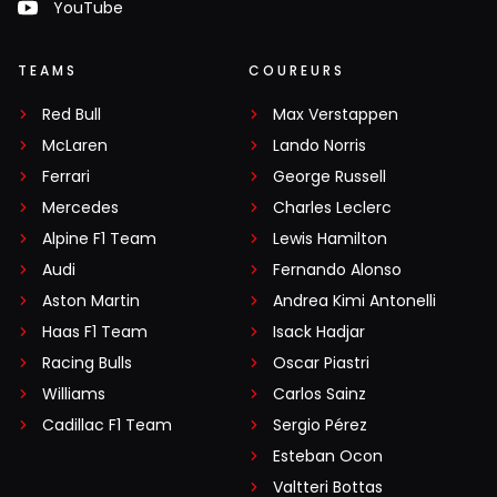
YouTube
TEAMS
COUREURS
Red Bull
Max Verstappen
McLaren
Lando Norris
Ferrari
George Russell
Mercedes
Charles Leclerc
Alpine F1 Team
Lewis Hamilton
Audi
Fernando Alonso
Aston Martin
Andrea Kimi Antonelli
Haas F1 Team
Isack Hadjar
Racing Bulls
Oscar Piastri
Williams
Carlos Sainz
Cadillac F1 Team
Sergio Pérez
Esteban Ocon
Valtteri Bottas