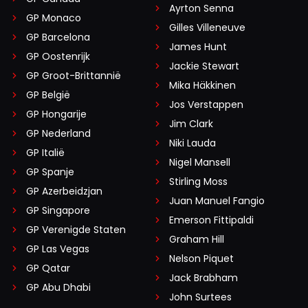
Ayrton Senna
GP Monaco
Gilles Villeneuve
GP Barcelona
James Hunt
GP Oostenrijk
Jackie Stewart
GP Groot-Brittannië
Mika Häkkinen
GP België
Jos Verstappen
GP Hongarije
Jim Clark
GP Nederland
Niki Lauda
GP Italië
Nigel Mansell
GP Spanje
Stirling Moss
GP Azerbeidzjan
Juan Manuel Fangio
GP Singapore
Emerson Fittipaldi
GP Verenigde Staten
Graham Hill
GP Las Vegas
Nelson Piquet
GP Qatar
Jack Brabham
GP Abu Dhabi
John Surtees