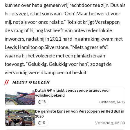
kunnen over het algemeen vrij recht door zee zijn. Dus als
hij iets zegt, is het soms van: 'Ooh'. Maar het werkt voor
mij, net als voor onze relatie." Tot slot krijgt Verstappen
de vraag of hij nog last heeft van ontevreden lokale
inwoners, nadat hij in 2021 hard in aanraking kwam met
Lewis Hamilton
op Silverstone. "Niets agressiefs",
waarna hij het volgende met een glimlach eraan
toevoegt. "Gelukkig. Gelukkig voor hen", zo zegt de
viervoudig wereldkampioen tot besluit.
MEEST GELEZEN
Dutch GP maakt verrassende artiest voor
volkslied bekend
Gisteren, 14:15
16
De gemiste kansen van Verstappen en Red Bull in
2026
Vandaag, 06:00
0