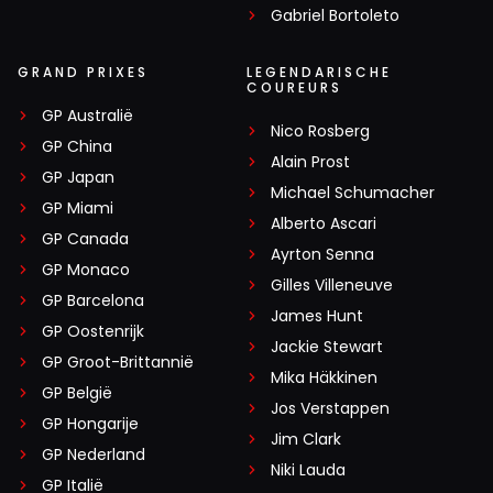
Gabriel Bortoleto
GRAND PRIXES
LEGENDARISCHE
COUREURS
GP Australië
Nico Rosberg
GP China
Alain Prost
GP Japan
Michael Schumacher
GP Miami
Alberto Ascari
GP Canada
Ayrton Senna
GP Monaco
Gilles Villeneuve
GP Barcelona
James Hunt
GP Oostenrijk
Jackie Stewart
GP Groot-Brittannië
Mika Häkkinen
GP België
Jos Verstappen
GP Hongarije
Jim Clark
GP Nederland
Niki Lauda
GP Italië