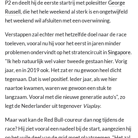
P2 en deelt hij de eerste startrij met polesitter
George
Russell
, die het hele weekend al sterk is en ongetwijfeld
het weekend wil afsluiten met een overwinning.
Verstappen zal echter met hetzelfde doel naar de race
toeleven, vooral nu hij voor het eerst in jaren minder
problemen ondervindt op het stratencircuit in
Singapore
.
"Ik heb natuurlijk wel vaker tweede gestaan hier. Vorig
jaar, en in 2019 ook. Het zat er nu gewoon heel dicht
tegenaan. Dat is wel positief. Ieder jaar, als we hier
naartoe kwamen, waren we gewoon een stuk te
langzaam. Vooral met die nieuwe generatie auto’s", zo
legt de Nederlander uit tegenover
Viaplay
.
Maar wat kan de Red Bull-coureur dan nog tijdens de
race? Hij ziet vooral een nadeel bij de start, aangezien hij
op het vuile deel van de grid moet plaatsnemen. "Het zal