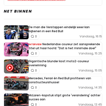
NET BINNEN
De man die Verstappen eindelijk weer kan
bijbenen in een Red Bull
Vandaag, 16:15
0
Nederlandse coureur zet aansprekende
INTERVIEW
titel uit haar hoofd: "Dat is het minimale doel"
Vandaag, 15:25
0
Gigantische blunder kost moto2-coureur
overwinning
Vandaag, 15:05
0
Mercedes, Ferrari én Red Bull profiteren van
constructeurshussel
Vandaag, 14:35
0
McLaren-kopstuk stipt grote 'verandering' achter
succes aan
Vandaag, 13:45
0