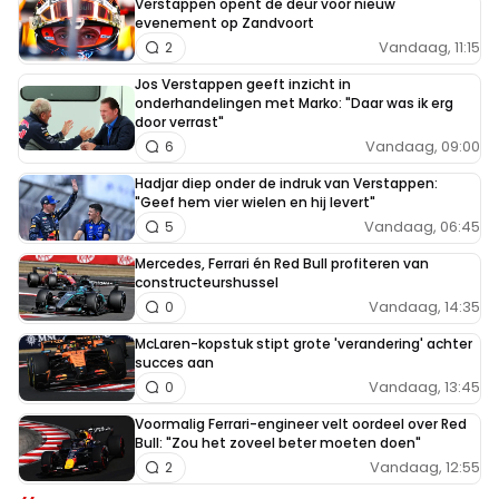
Verstappen opent de deur voor nieuw
evenement op Zandvoort
Vandaag, 11:15
2
Jos Verstappen geeft inzicht in
onderhandelingen met Marko: "Daar was ik erg
door verrast"
Vandaag, 09:00
6
Hadjar diep onder de indruk van Verstappen:
"Geef hem vier wielen en hij levert"
Vandaag, 06:45
5
Mercedes, Ferrari én Red Bull profiteren van
constructeurshussel
Vandaag, 14:35
0
McLaren-kopstuk stipt grote 'verandering' achter
succes aan
Vandaag, 13:45
0
Voormalig Ferrari-engineer velt oordeel over Red
Bull: "Zou het zoveel beter moeten doen"
Vandaag, 12:55
2