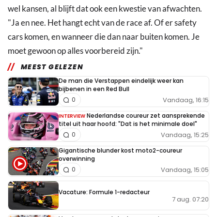
wel kansen, al blijft dat ook een kwestie van afwachten.
"Ja en nee. Het hangt echt van de race af. Of er safety
cars komen, en wanneer die dan naar buiten komen. Je
moet gewoon op alles voorbereid zijn."
MEEST GELEZEN
De man die Verstappen eindelijk weer kan
bijbenen in een Red Bull
Vandaag, 16:15
0
Nederlandse coureur zet aansprekende
INTERVIEW
titel uit haar hoofd: "Dat is het minimale doel"
Vandaag, 15:25
0
Gigantische blunder kost moto2-coureur
overwinning
Vandaag, 15:05
0
Vacature: Formule 1-redacteur
7 aug. 07:20