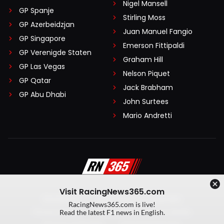
Nigel Mansell
GP Spanje
Stirling Moss
GP Azerbeidzjan
Juan Manuel Fangio
GP Singapore
Emerson Fittipaldi
GP Verenigde Staten
Graham Hill
GP Las Vegas
Nelson Piquet
GP Qatar
Jack Brabham
GP Abu Dhabi
John Surtees
Mario Andretti
Visit RacingNews365.com
Disclaimer
Algemene voorwaarden
RacingNews365.com is live!
Privacy Policy
Created by On Your Marks
Read the latest F1 news in English.