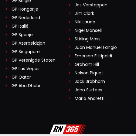
GP België
Jos Verstappen
GP Hongarije
Jim Clark
GP Nederland
Niki Lauda
GP Italië
Nigel Mansell
GP Spanje
Stirling Moss
GP Azerbeidzjan
Juan Manuel Fangio
GP Singapore
Emerson Fittipaldi
GP Verenigde Staten
Graham Hill
GP Las Vegas
Nelson Piquet
GP Qatar
Jack Brabham
GP Abu Dhabi
John Surtees
Mario Andretti