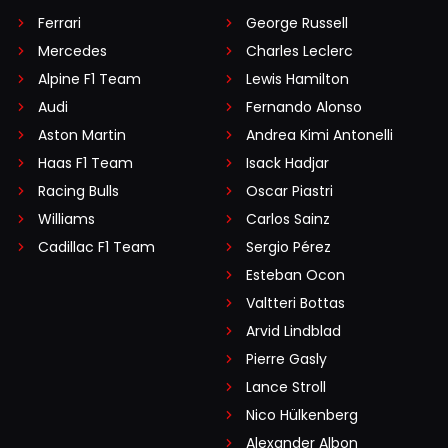
Ferrari
George Russell
Mercedes
Charles Leclerc
Alpine F1 Team
Lewis Hamilton
Audi
Fernando Alonso
Aston Martin
Andrea Kimi Antonelli
Haas F1 Team
Isack Hadjar
Racing Bulls
Oscar Piastri
Williams
Carlos Sainz
Cadillac F1 Team
Sergio Pérez
Esteban Ocon
Valtteri Bottas
Arvid Lindblad
Pierre Gasly
Lance Stroll
Nico Hülkenberg
Alexander Albon