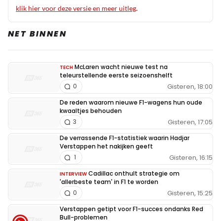
klik hier voor deze versie en meer uitleg
.
NET BINNEN
McLaren wacht nieuwe test na
TECH
teleurstellende eerste seizoenshelft
Gisteren, 18:00
0
De reden waarom nieuwe F1-wagens hun oude
kwaaltjes behouden
Gisteren, 17:05
3
De verrassende F1-statistiek waarin Hadjar
Verstappen het nakijken geeft
Gisteren, 16:15
1
Cadillac onthult strategie om
INTERVIEW
'allerbeste team' in F1 te worden
Gisteren, 15:25
0
Verstappen getipt voor F1-succes ondanks Red
Bull-problemen