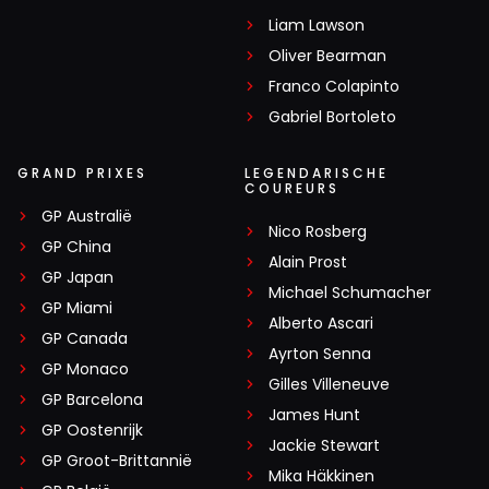
Liam Lawson
Oliver Bearman
Franco Colapinto
Gabriel Bortoleto
GRAND PRIXES
LEGENDARISCHE
COUREURS
GP Australië
Nico Rosberg
GP China
Alain Prost
GP Japan
Michael Schumacher
GP Miami
Alberto Ascari
GP Canada
Ayrton Senna
GP Monaco
Gilles Villeneuve
GP Barcelona
James Hunt
GP Oostenrijk
Jackie Stewart
GP Groot-Brittannië
Mika Häkkinen