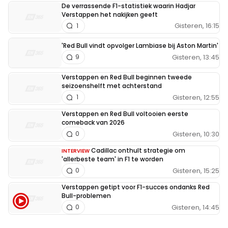
De verrassende F1-statistiek waarin Hadjar
Verstappen het nakijken geeft
Gisteren, 16:15
1
'Red Bull vindt opvolger Lambiase bij Aston Martin'
Gisteren, 13:45
9
Verstappen en Red Bull beginnen tweede
seizoenshelft met achterstand
Gisteren, 12:55
1
Verstappen en Red Bull voltooien eerste
comeback van 2026
Gisteren, 10:30
0
Cadillac onthult strategie om
INTERVIEW
'allerbeste team' in F1 te worden
Gisteren, 15:25
0
Verstappen getipt voor F1-succes ondanks Red
Bull-problemen
Gisteren, 14:45
0