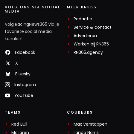
VOLG ONS VIA SOCIAL
MEER RN365
MEDIA
Redactie
Volg RacingNews365 via je
Service & contact
favoriete social media
Adverteren
kanalen!
Werken bij RN365
Facebook
RN365.agency
X
Bluesky
Instagram
YouTube
TEAMS
COUREURS
Red Bull
Max Verstappen
McLaren
Lando Norris