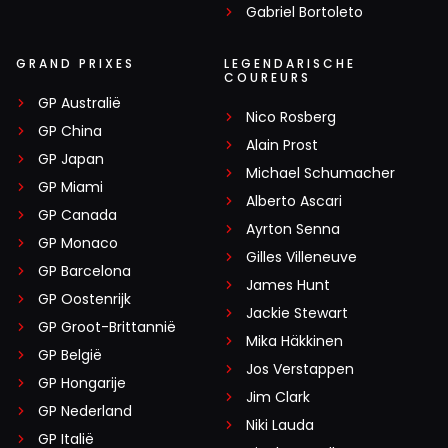
Gabriel Bortoleto
GRAND PRIXES
LEGENDARISCHE
COUREURS
GP Australië
Nico Rosberg
GP China
Alain Prost
GP Japan
Michael Schumacher
GP Miami
Alberto Ascari
GP Canada
Ayrton Senna
GP Monaco
Gilles Villeneuve
GP Barcelona
James Hunt
GP Oostenrijk
Jackie Stewart
GP Groot-Brittannië
Mika Häkkinen
GP België
Jos Verstappen
GP Hongarije
Jim Clark
GP Nederland
Niki Lauda
GP Italië