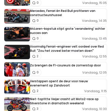
Vandaag, 15:05
0
Mercedes, Ferrari én Red Bull profiteren van
constructeurshussel
Vandaag, 14:35
0
McLaren-kopstuk stipt grote 'verandering' achter
succes aan
Vandaag, 13:45
0
Voormalig Ferrari-engineer velt oordeel over Red
Bull: "Zou het zoveel beter moeten doen"
Vandaag, 12:55
2
Zo brengen de F1-coureurs de zomerstop door
Vandaag, 12:05
0
Verstappen opent de deur voor nieuw
evenement op Zandvoort
Vandaag, 11:15
2
Niet-topfitte Veijer crasht uit Moto2-race op
Silverstone in dramatisch weekend
Vandaag, 10:30
3