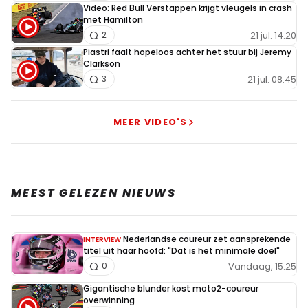
Video: Red Bull Verstappen krijgt vleugels in crash
over. In bocht 1 liet hij zijn auto extra wijd lopen.
met Hamilton
Waardoor lando and verstappen van de baan moesten om
21 jul. 14:20
2
een crash te voorkomen! Dus waarom de plek terug
Piastri faalt hopeloos achter het stuur bij Jeremy
Clarkson
geven? Echt bad call van de pitswall. Ookal krijg je 5
21 jul. 08:45
3
seconden straf die had verstappen voorsprong gehad als
ze zelf een undercut hadden gedaan. Vandaag veel
MEER VIDEO'S
verloren door de calls!
MEEST GELEZEN NIEUWS
Meepraten? Dat kan! Je hoeft je alleen maar aan te
melden met een RN365-account.
Nederlandse coureur zet aansprekende
INTERVIEW
titel uit haar hoofd: "Dat is het minimale doel"
INLOGGEN
AANMELDEN
Vandaag, 15:25
0
Gigantische blunder kost moto2-coureur
overwinning