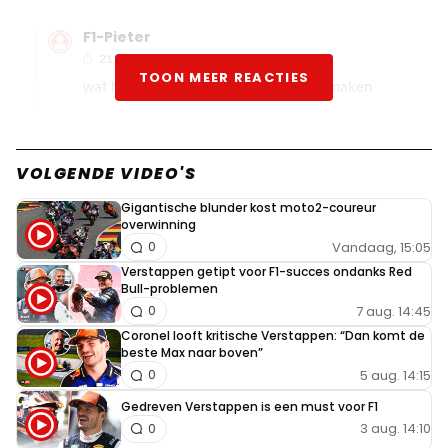
F1-Pieter
21 juli 2024 13:43
TOON MEER REACTIES
wat heeft horner hier nu weer mee te maken
VroomVroom
21 juli 2024 13:51
VOLGENDE VIDEO'S
Alles voor sommigen hier. Overstromingen?
Gigantische blunder kost moto2-coureur
Horner zijn schuld. Stort er een vliegtuig neer
overwinning
Vandaag, 15:05
dan komt dat ook door Horner. Oorlog in
0
Verstappen getipt voor F1-succes ondanks Red
Oekraine? Komt ook door Horner. Word er zo
Bull-problemen
langzamerhand wel een beetje moe van.
7 aug. 14:45
0
Coronel looft kritische Verstappen: “Dan komt de
Dit bericht is aangepast op:
21-07
beste Max naar boven”
5 aug. 14:15
0
marc-leuvekamp#62698
Gedreven Verstappen is een must voor F1
21 juli 2024 14:02
3 aug. 14:10
0