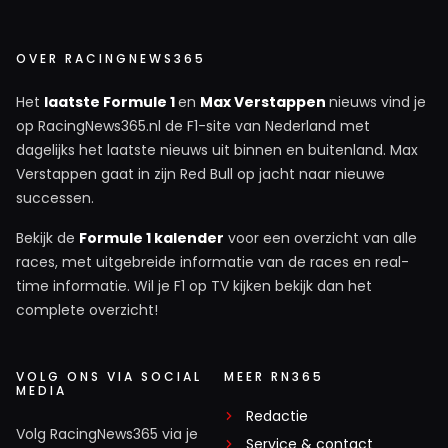
OVER RACINGNEWS365
Het
laatste Formule 1
en
Max Verstappen
nieuws vind je
op RacingNews365.nl de F1-site van Nederland met
dagelijks het laatste nieuws uit binnen en buitenland. Max
Verstappen gaat in zijn Red Bull op jacht naar nieuwe
successen.
Bekijk de
Formule 1 kalender
voor een overzicht van alle
races, met uitgebreide informatie van de races en real-
time informatie. Wil je F1 op TV kijken bekijk dan het
complete overzicht!
VOLG ONS VIA SOCIAL
MEER RN365
MEDIA
Redactie
Volg RacingNews365 via je
Service & contact