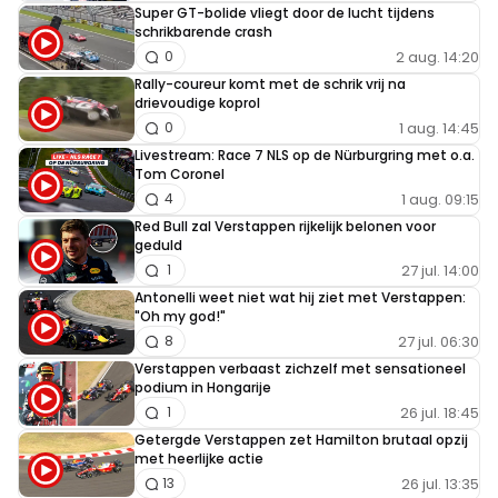
Horner is eindverantwoordelijke voor die auto,
Super GT-bolide vliegt door de lucht tijdens
schrikbarende crash
en die auto is bagger dus logisch toch?
2 aug. 14:20
0
Rally-coureur komt met de schrik vrij na
Maurits Mutsaars
drievoudige koprol
21 juli 2024 14:54
1 aug. 14:45
0
Max forceerde te veel bij de inhaalpoging op
Livestream: Race 7 NLS op de Nürburgring met o.a.
Tom Coronel
Hamilton.Alhoewel ik vond dat Hamilton iets te veel
1 aug. 09:15
4
van zijn lijn afweek.Ik heb er niets meer over gehoord
Red Bull zal Verstappen rijkelijk belonen voor
dus het zal mijn partijdigheid wel zijn.
geduld
27 jul. 14:00
1
Antonelli weet niet wat hij ziet met Verstappen:
"Oh my god!"
Droogdrin
27 jul. 06:30
8
21 juli 2024 14:07
Verstappen verbaast zichzelf met sensationeel
Met zowel de strategie als wel het feit dat ze in dit
podium in Hongarije
26 jul. 18:45
1
incident Verstappen instrueren om de plek terug te geven
Getergde Verstappen zet Hamilton brutaal opzij
ipv er voor te vechten pleuren ze Verstappen 2x opzichtig
met heerlijke actie
voor de bus. Niet best zo ver
26 jul. 13:35
13