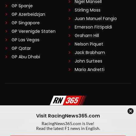
Nigel Mansell
GP Spanje
Stirling Moss
GP Azerbeidzjan
Juan Manuel Fangio
GP Singapore
Emerson Fittipaldi
GP Verenigde Staten
Graham Hill
GP Las Vegas
Nelson Piquet
GP Qatar
Jack Brabham
GP Abu Dhabi
John Surtees
Mario Andretti
Visit RacingNews365.com
Disclaimer
Algemene voorwaarden
RacingNews365.com is live!
Privacy Policy
Created by On Your Marks
Read the latest F1 news in English.