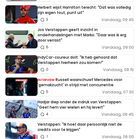
Herbert wijst Hamilton terecht: "Dat was volledig
zijn eigen fout, punt uit"
Vandaag, 09:45
3
Jos Verstappen geeft inzicht in
onderhandelingen met Marko: "Daar was ik erg
door verrast"
Vandaag, 09:00
6
IndyCar-coureur dolt: "Ik heb gehoord dat
Verstappen hierheen zou komen!"
Vandaag, 08:15
0
Russell waarschuwt Mercedes voor
INTERVIEW
'gemakzucht' in strijd met concurrentie
Vandaag, 07:30
5
Hadjar diep onder de indruk van Verstappen:
"Geef hem vier wielen en hij levert"
Vandaag, 06:45
4
Verstappen: "Ik hoef daar persoonlijk niet de
credits voor te krijgen"
Vandaag, 06:00
1