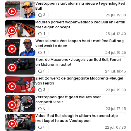
Verstappen slaat alarm na nieuwe tegenslag Red
Bull
25 jul. 19:00
3
garelli1972
McLaren pareert wapenwedloop Red Bull en Ferrari
21 juli 2024 14:19
met eigen concept
wat zit Red Bull hier te blunderen Horner heeft er voor
25 jul. 12:40
1
gezorgd dat max geen kampioen word door er voor te
Worstelende Verstappen heeft met Red Bull nog
veel werk te doen
zorgen dat Newey weg is gegaan de grootste fout van
24 jul. 19:25
1
Horner
Zien: de Macarena-vleugels van Red Bull, Ferrari
en McLaren in actie!
24 jul. 18:45
0
Maurits Mutsaars
Zien: zo werkt de aangepaste Macarena-vleugel
van Ferrari
21 juli 2024 14:49
23 jul. 19:00
3
Valt ook niet mee,de eerste keer serieus puntenverlies.
Verstappen geeft goed nieuws over
competitiviteit
23 jul. 17:45
0
Badb0y
Video: Red Bull slaagt in ultiem huzarenstukje
met kapotte auto Verstappen
21 juli 2024 15:27
22 jul. 07:30
0
Volgens mij piastri het schuld! Maar daar hoor je niemand