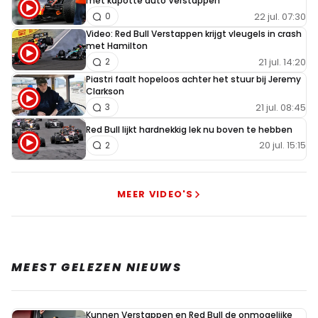
met kapotte auto Verstappen
22 jul. 07:30
0
Video: Red Bull Verstappen krijgt vleugels in crash
met Hamilton
21 jul. 14:20
2
Piastri faalt hopeloos achter het stuur bij Jeremy
Clarkson
21 jul. 08:45
3
Red Bull lijkt hardnekkig lek nu boven te hebben
20 jul. 15:15
2
MEER VIDEO'S
MEEST GELEZEN NIEUWS
Kunnen Verstappen en Red Bull de onmogelijke