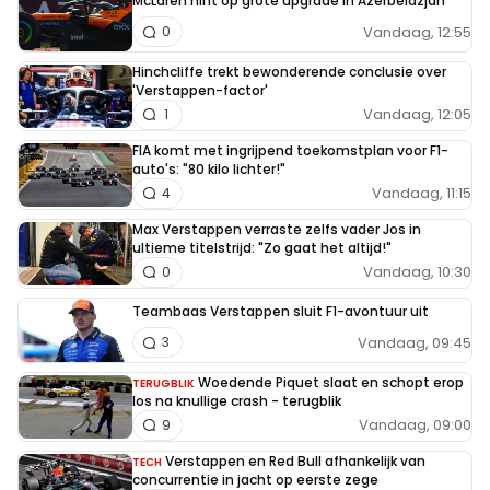
McLaren hint op grote upgrade in Azerbeidzjan
Vandaag, 12:55
0
Hinchcliffe trekt bewonderende conclusie over
'Verstappen-factor'
Vandaag, 12:05
1
FIA komt met ingrijpend toekomstplan voor F1-
auto's: "80 kilo lichter!"
Vandaag, 11:15
4
Max Verstappen verraste zelfs vader Jos in
ultieme titelstrijd: "Zo gaat het altijd!"
Vandaag, 10:30
0
Teambaas Verstappen sluit F1-avontuur uit
Vandaag, 09:45
3
Woedende Piquet slaat en schopt erop
TERUGBLIK
los na knullige crash - terugblik
Vandaag, 09:00
9
Verstappen en Red Bull afhankelijk van
TECH
concurrentie in jacht op eerste zege