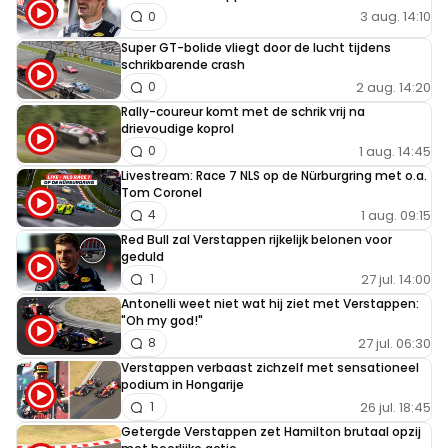
3 aug. 14:10
0
Super GT-bolide vliegt door de lucht tijdens
schrikbarende crash
2 aug. 14:20
0
Rally-coureur komt met de schrik vrij na
drievoudige koprol
1 aug. 14:45
0
Livestream: Race 7 NLS op de Nürburgring met o.a.
Tom Coronel
1 aug. 09:15
4
Red Bull zal Verstappen rijkelijk belonen voor
geduld
27 jul. 14:00
1
Antonelli weet niet wat hij ziet met Verstappen:
"Oh my god!"
27 jul. 06:30
8
Verstappen verbaast zichzelf met sensationeel
podium in Hongarije
26 jul. 18:45
1
Getergde Verstappen zet Hamilton brutaal opzij