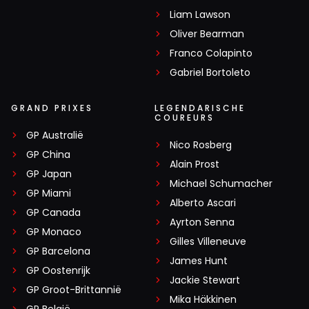
Liam Lawson
Oliver Bearman
Franco Colapinto
Gabriel Bortoleto
GRAND PRIXES
LEGENDARISCHE
COUREURS
GP Australië
Nico Rosberg
GP China
Alain Prost
GP Japan
Michael Schumacher
GP Miami
Alberto Ascari
GP Canada
Ayrton Senna
GP Monaco
Gilles Villeneuve
GP Barcelona
James Hunt
GP Oostenrijk
Jackie Stewart
GP Groot-Brittannië
Mika Häkkinen
GP België