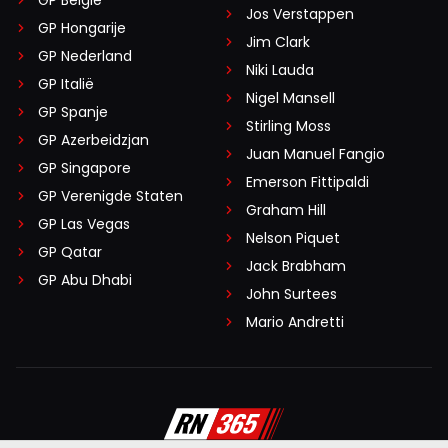
Jos Verstappen
GP Hongarije
Jim Clark
GP Nederland
Niki Lauda
GP Italië
Nigel Mansell
GP Spanje
Stirling Moss
GP Azerbeidzjan
Juan Manuel Fangio
GP Singapore
Emerson Fittipaldi
GP Verenigde Staten
Graham Hill
GP Las Vegas
Nelson Piquet
GP Qatar
Jack Brabham
GP Abu Dhabi
John Surtees
Mario Andretti