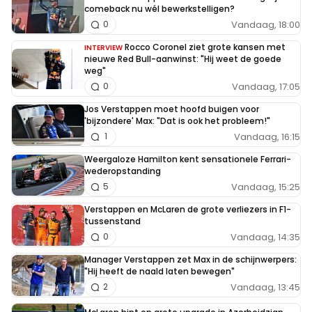
comeback nu wél bewerkstelligen?
Vandaag, 18:00
0
Rocco Coronel ziet grote kansen met
INTERVIEW
nieuwe Red Bull-aanwinst: "Hij weet de goede
weg"
Vandaag, 17:05
0
Jos Verstappen moet hoofd buigen voor
'bijzondere' Max: "Dat is ook het probleem!"
Vandaag, 16:15
1
Weergaloze Hamilton kent sensationele Ferrari-
wederopstanding
Vandaag, 15:25
5
Verstappen en McLaren de grote verliezers in F1-
tussenstand
Vandaag, 14:35
0
Manager Verstappen zet Max in de schijnwerpers:
"Hij heeft de naald laten bewegen"
Vandaag, 13:45
2