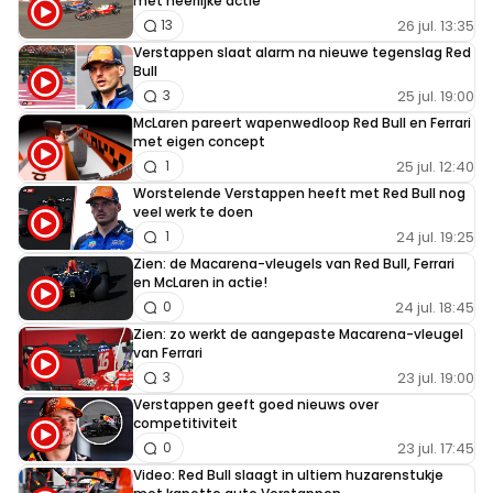
met heerlijke actie
26 jul. 13:35
13
Verstappen slaat alarm na nieuwe tegenslag Red
Bull
25 jul. 19:00
3
McLaren pareert wapenwedloop Red Bull en Ferrari
met eigen concept
25 jul. 12:40
1
Worstelende Verstappen heeft met Red Bull nog
veel werk te doen
24 jul. 19:25
1
Zien: de Macarena-vleugels van Red Bull, Ferrari
en McLaren in actie!
24 jul. 18:45
0
Zien: zo werkt de aangepaste Macarena-vleugel
van Ferrari
23 jul. 19:00
3
Verstappen geeft goed nieuws over
competitiviteit
23 jul. 17:45
0
Video: Red Bull slaagt in ultiem huzarenstukje