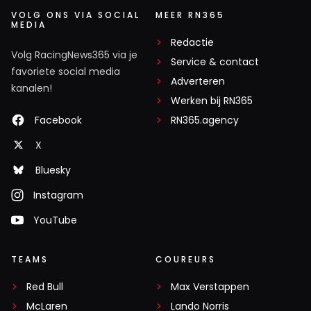
VOLG ONS VIA SOCIAL
MEER RN365
MEDIA
Redactie
Volg RacingNews365 via je
Service & contact
favoriete social media
Adverteren
kanalen!
Werken bij RN365
Facebook
RN365.agency
X
Bluesky
Instagram
YouTube
TEAMS
COUREURS
Red Bull
Max Verstappen
McLaren
Lando Norris