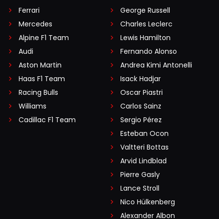
Ferrari
George Russell
Mercedes
Charles Leclerc
Alpine F1 Team
Lewis Hamilton
Audi
Fernando Alonso
Aston Martin
Andrea Kimi Antonelli
Haas F1 Team
Isack Hadjar
Racing Bulls
Oscar Piastri
Williams
Carlos Sainz
Cadillac F1 Team
Sergio Pérez
Esteban Ocon
Valtteri Bottas
Arvid Lindblad
Pierre Gasly
Lance Stroll
Nico Hülkenberg
Alexander Albon