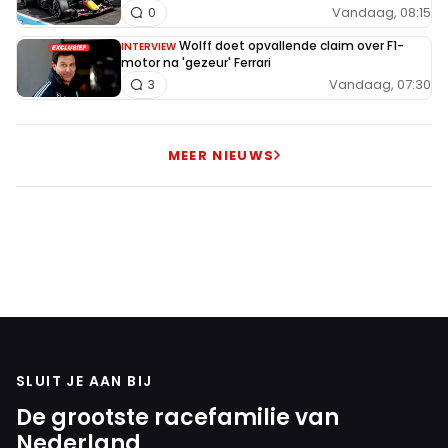
Vandaag, 08:15
0
Wolff doet opvallende claim over F1-
INTERVIEW
motor na 'gezeur' Ferrari
Vandaag, 07:30
3
MEER NIEUWS
SLUIT JE AAN BIJ
De grootste racefamilie van
Nederland