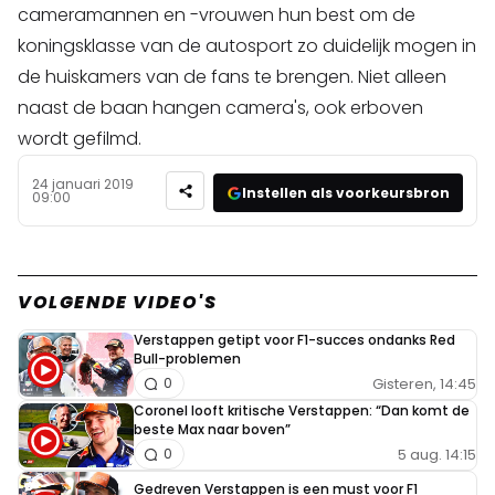
cameramannen en -vrouwen hun best om de
koningsklasse van de autosport zo duidelijk mogen in
de huiskamers van de fans te brengen. Niet alleen
naast de baan hangen camera's, ook erboven
wordt gefilmd.
24 januari 2019
Instellen als voorkeursbron
09:00
VOLGENDE VIDEO'S
Verstappen getipt voor F1-succes ondanks Red
Bull-problemen
Gisteren, 14:45
0
Coronel looft kritische Verstappen: “Dan komt de
beste Max naar boven”
5 aug. 14:15
0
Gedreven Verstappen is een must voor F1