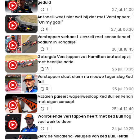
geduld
27 jul. 14:00
1
Antonelli weet niet wat hij ziet met Verstappen:
"Oh my god!"
27 jul. 06:30
8
Verstappen verbaast zichzelf met sensationeel
podium in Hongarije
26 jul. 18:45
1
Getergde Verstappen zet Hamilton brutaal opzij
met heerlijke actie
26 jul. 13:35
13
Verstappen slaat alarm na nieuwe tegenslag Red
Bull
25 jul. 19:00
3
McLaren pareert wapenwedloop Red Bull en Ferrari
met eigen concept
25 jul. 12:40
1
Worstelende Verstappen heeft met Red Bull nog
veel werk te doen
24 jul. 19:25
1
Zien: de Macarena-vleugels van Red Bull, Ferrari