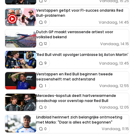
Vandaag, 15:25
0
Verstappen getipt voor F1-succes ondanks Red
Bull-problemen
Vandaag, 14:45
0
Dutch GP maakt verrassende artiest voor
volkslied bekend
Vandaag, 14:15
12
'Red Bull vindt opvolger Lambiase bij Aston Martin'
Vandaag, 13:45
9
Verstappen en Red Bull beginnen tweede
seizoenshelft met achterstand
Vandaag, 12:55
1
Mercedes-kopstuk deelt hartverwarmende
boodschap voor overstap naar Red Bull
Vandaag, 12:05
0
Lindblad herinnert zich belangrijke ontmoeting
met Marko: "Daar is alles echt begonnen"
Vandaag, 11:15
0