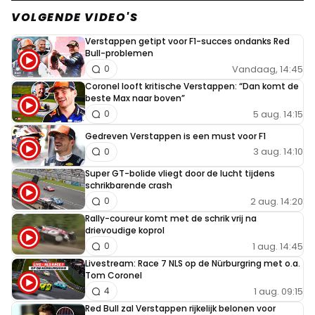
VOLGENDE VIDEO'S
Verstappen getipt voor F1-succes ondanks Red
Bull-problemen
Vandaag, 14:45
0
Coronel looft kritische Verstappen: “Dan komt de
beste Max naar boven”
5 aug. 14:15
0
Gedreven Verstappen is een must voor F1
3 aug. 14:10
0
Super GT-bolide vliegt door de lucht tijdens
schrikbarende crash
2 aug. 14:20
0
Rally-coureur komt met de schrik vrij na
drievoudige koprol
1 aug. 14:45
0
Livestream: Race 7 NLS op de Nürburgring met o.a.
Tom Coronel
1 aug. 09:15
4
Red Bull zal Verstappen rijkelijk belonen voor