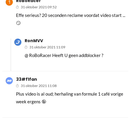
RoBoRacer
31 oktober 2021 09:52
Effe serieus? 20 seconden reclame voordat video start ...
🙄
RonMVV
31 oktober 2021 11:09
@ RoBoRacer Heeft U geen addblocker ?
33#f1fan
31 oktober 2021 11:08
Plus video is al oud; herhaling van formule 1 café vorige
week ergens 🤪