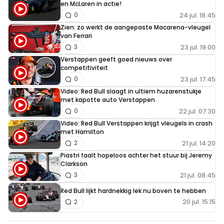
en McLaren in actie!
24 jul. 18:45
0
Zien: zo werkt de aangepaste Macarena-vleugel
van Ferrari
23 jul. 19:00
3
Verstappen geeft goed nieuws over
competitiviteit
23 jul. 17:45
0
Video: Red Bull slaagt in ultiem huzarenstukje
met kapotte auto Verstappen
22 jul. 07:30
0
Video: Red Bull Verstappen krijgt vleugels in crash
met Hamilton
21 jul. 14:20
2
Piastri faalt hopeloos achter het stuur bij Jeremy
Clarkson
21 jul. 08:45
3
Red Bull lijkt hardnekkig lek nu boven te hebben
20 jul. 15:15
2