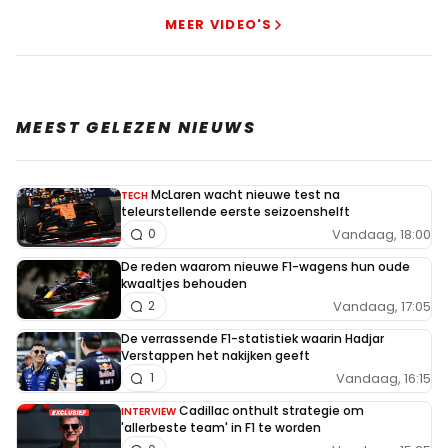
MEER VIDEO'S
MEEST GELEZEN NIEUWS
McLaren wacht nieuwe test na
TECH
teleurstellende eerste seizoenshelft
Vandaag, 18:00
0
De reden waarom nieuwe F1-wagens hun oude
kwaaltjes behouden
Vandaag, 17:05
2
De verrassende F1-statistiek waarin Hadjar
Verstappen het nakijken geeft
Vandaag, 16:15
1
Cadillac onthult strategie om
INTERVIEW
'allerbeste team' in F1 te worden