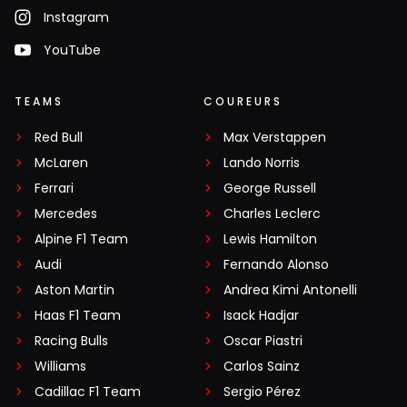
Instagram
YouTube
TEAMS
COUREURS
Red Bull
Max Verstappen
McLaren
Lando Norris
Ferrari
George Russell
Mercedes
Charles Leclerc
Alpine F1 Team
Lewis Hamilton
Audi
Fernando Alonso
Aston Martin
Andrea Kimi Antonelli
Haas F1 Team
Isack Hadjar
Racing Bulls
Oscar Piastri
Williams
Carlos Sainz
Cadillac F1 Team
Sergio Pérez