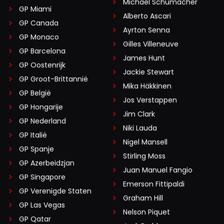
Michael Schumacher
GP Miami
Alberto Ascari
GP Canada
Ayrton Senna
GP Monaco
Gilles Villeneuve
GP Barcelona
James Hunt
GP Oostenrijk
Jackie Stewart
GP Groot-Brittannië
Mika Häkkinen
GP België
Jos Verstappen
GP Hongarije
Jim Clark
GP Nederland
Niki Lauda
GP Italië
Nigel Mansell
GP Spanje
Stirling Moss
GP Azerbeidzjan
Juan Manuel Fangio
GP Singapore
Emerson Fittipaldi
GP Verenigde Staten
Graham Hill
GP Las Vegas
Nelson Piquet
GP Qatar