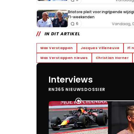
Briatore pleit voor ingrijpende wijzig
F1-weekenden
Vandaag, 0
6
IN DIT ARTIKEL
Max Verstappen
Jacques Villeneuve
F1 
Max Verstappen nieuws
Christian Horner
Interviews
RN365 NIEUWSDOSSIER