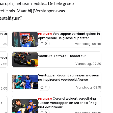
arop hij het team leidde... De hele groep
eetje mis. Maar hij (Verstappen) was
eutelfiguur."
erste
Verstappen verklaart geloof in
INTERVIEW
opkomende Belgische superster
10:30
Vandaag, 06:45
0
Vacature: Formule 1-redacteur
tand
Vandaag, 07:20
12:55
Verstappen droomt van eigen museum
na inspirerend voorbeeld Alonso
Vandaag, 08:15
2
12:05
Coronel weigert vergelijking
INTERVIEW
es
tussen Verstappen en Antonelli: "Nog
niet dat niveau"
11:15
Vandaag, 09:45
0