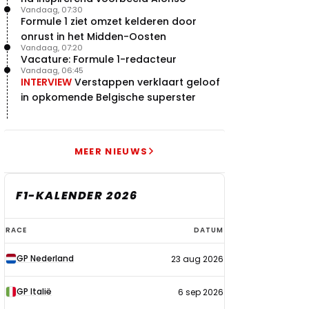
Vandaag, 07:30
Formule 1 ziet omzet kelderen door
onrust in het Midden-Oosten
Vandaag, 07:20
Vacature: Formule 1-redacteur
Vandaag, 06:45
INTERVIEW
Verstappen verklaart geloof
in opkomende Belgische superster
MEER NIEUWS
F1-KALENDER 2026
F1-
RACE
DATUM
kalender
GP Nederland
23 aug 2026
2026
GP Italië
6 sep 2026