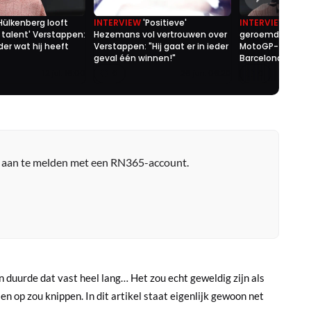
Hülkenberg looft
INTERVIEW
'Positieve'
INTERVIEW
Vers
k talent' Verstappen:
Hezemans vol vertrouwen over
geroemd als 'kill
der wat hij heeft
Verstappen: "Hij gaat er in ieder
MotoGP-fenome
geval één winnen!"
Barcelona
0
0
12 jul. 16:00
26 jun. 06:20
r aan te melden met een RN365-account.
n duurde dat vast heel lang… Het zou echt geweldig zijn als
n op zou knippen. In dit artikel staat eigenlijk gewoon net