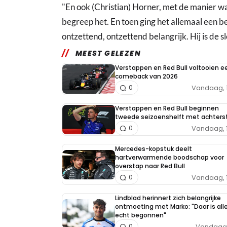
"En ook (Christian) Horner, met de manier wa
begreep het. En toen ging het allemaal een b
ontzettend, ontzettend belangrijk. Hij is de sl
MEEST GELEZEN
Verstappen en Red Bull voltooien e
comeback van 2026
Vandaag, 
0
Verstappen en Red Bull beginnen
tweede seizoenshelft met achters
Vandaag, 
0
Mercedes-kopstuk deelt
hartverwarmende boodschap voor
overstap naar Red Bull
Vandaag, 
0
Lindblad herinnert zich belangrijke
ontmoeting met Marko: "Daar is all
echt begonnen"
Vandaag, 
0