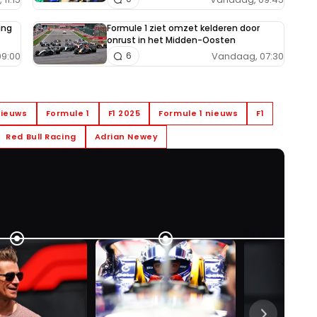
ing
Formule 1 ziet omzet kelderen door
onrust in het Midden-Oosten
9:00
Vandaag, 07:30
6
nieuws
Formule 1
F1 2025
Formule 1 nieuws
F1
Red Bull Racing
Adrian Newey