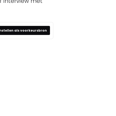
f interview met
nstellen als voorkeursbron