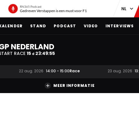
RN365 Podcast
Gedreven Verstappen is een must voor F1
KALENDER
STAND
PODCAST
VIDEO
INTERVIEWS
GP NEDERLAND
START RACE
15
23
:
49
:
54
d
Race
22 aug. 2026
14:00
-
15:00
23 aug. 2026
13
MEER INFORMATIE