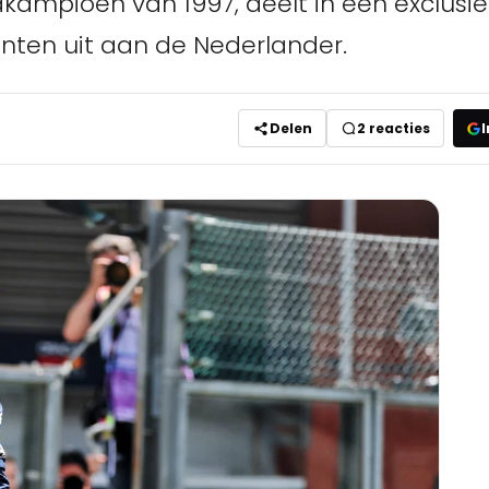
kampioen van 1997, deelt in een exclusie
ten uit aan de Nederlander.
Delen
2
reacties
I