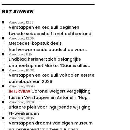
NET BINNEN
Vandaag, 12:55
Verstappen en Red Bull beginnen
tweede seizoenshelft met achterstand
Vandaag, 12:05
Mercedes-kopstuk deelt
hartverwarmende boodschap voor
Vandaag, 11:15
overstap naar Red Bull
Lindblad herinnert zich belangrijke
ontmoeting met Marko: "Daar is alles
Vandaag, 10:30
echt begonnen"
Verstappen en Red Bull voltooien eerste
comeback van 2026
Vandaag, 09:45
INTERVIEW
Coronel weigert vergelijking
tussen Verstappen en Antonelli: "Nog
Vandaag, 09:00
niet dat niveau"
Briatore pleit voor ingrijpende wijziging
F1-weekenden
Vandaag, 08:15
Verstappen droomt van eigen museum
na inspirerend voorbeeld Alonso