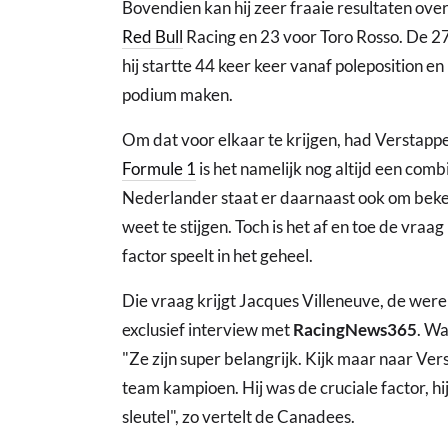
Bovendien kan hij zeer fraaie resultaten ov
Red Bull
Racing en 23 voor Toro Rosso. De 27-
hij startte 44 keer keer vanaf poleposition e
podium maken.
Om dat voor elkaar te krijgen, had Verstappe
Formule 1
is het namelijk nog altijd een com
Nederlander staat er daarnaast ook om bekend
weet te stijgen. Toch is het af en toe de vra
factor speelt in het geheel.
Die vraag krijgt Jacques Villeneuve, de wer
exclusief interview met
RacingNews365
. Wa
"Ze zijn super belangrijk. Kijk maar naar Ve
team kampioen. Hij was de cruciale factor, 
sleutel", zo vertelt de Canadees.