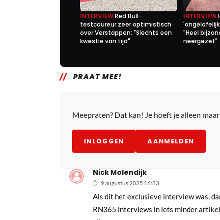
INTERVIEW
Red Bull-
INTERVIEW
testcoureur zeer optimistisch
'ongelofelij
over Verstappen: "Slechts een
"Heel bijzon
kwestie van tijd"
neergezet"
1
0
23 jul. 17:25
PRAAT MEE!
Meepraten? Dat kan! Je hoeft je alleen maa
INLOGGEN
AANMELDEN
Nick Molendijk
9 augustus 2025 16:33
Als dit het exclusieve interview was, da
RN365 interviews in iets minder artikele