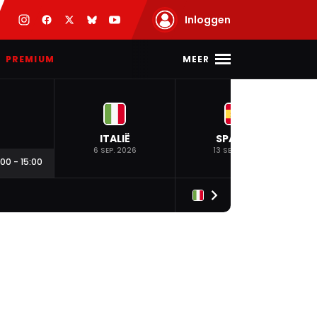
Inloggen
MEER
PREMIUM
ITALIË
SPANJE
6 SEP. 2026
13 SEP. 2026
:00
-
15:00