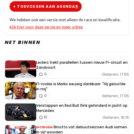
+ TOEVOEGEN AAN AGENDA
We hebben ook een versie met alleen de race en kwalificatie.
klik hier voor deze versie en meer uitleg
.
NET BINNEN
Leclerc trekt parallellen tussen nieuw F1-circuit en
Zandvoort
Gisteren, 17:55
0
F1-rookie is Marko eeuwig dankbaar: "Hij geloofde
in mij"
Gisteren, 17:05
0
Verstappen en Red Bull flink gehinderd in jacht op
Mercedes
Gisteren, 16:15
10
Binotto vat debuutseizoen Audi samen
INTERVIEW
in vijf woorden