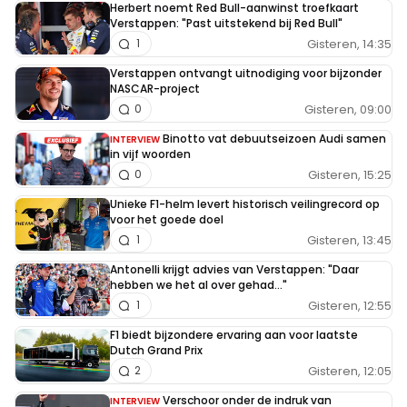
Herbert noemt Red Bull-aanwinst troefkaart
Verstappen: "Past uitstekend bij Red Bull"
Gisteren, 14:35
1
Verstappen ontvangt uitnodiging voor bijzonder
NASCAR-project
Gisteren, 09:00
0
Binotto vat debuutseizoen Audi samen
INTERVIEW
in vijf woorden
Gisteren, 15:25
0
Unieke F1-helm levert historisch veilingrecord op
voor het goede doel
Gisteren, 13:45
1
Antonelli krijgt advies van Verstappen: "Daar
hebben we het al over gehad..."
Gisteren, 12:55
1
F1 biedt bijzondere ervaring aan voor laatste
Dutch Grand Prix
Gisteren, 12:05
2
Verschoor onder de indruk van
INTERVIEW