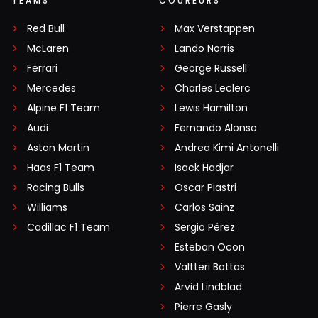
TEAMS
COUREURS
Red Bull
Max Verstappen
McLaren
Lando Norris
Ferrari
George Russell
Mercedes
Charles Leclerc
Alpine F1 Team
Lewis Hamilton
Audi
Fernando Alonso
Aston Martin
Andrea Kimi Antonelli
Haas F1 Team
Isack Hadjar
Racing Bulls
Oscar Piastri
Williams
Carlos Sainz
Cadillac F1 Team
Sergio Pérez
Esteban Ocon
Valtteri Bottas
Arvid Lindblad
Pierre Gasly