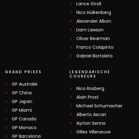
Lance Stroll
Nico Hülkenberg
Alexander Albon
Liam Lawson
Oliver Bearman
Franco Colapinto
Gabriel Bortoleto
GRAND PRIXES
LEGENDARISCHE
COUREURS
GP Australië
Nico Rosberg
GP China
Alain Prost
GP Japan
Michael Schumacher
GP Miami
Alberto Ascari
GP Canada
Ayrton Senna
GP Monaco
Gilles Villeneuve
GP Barcelona