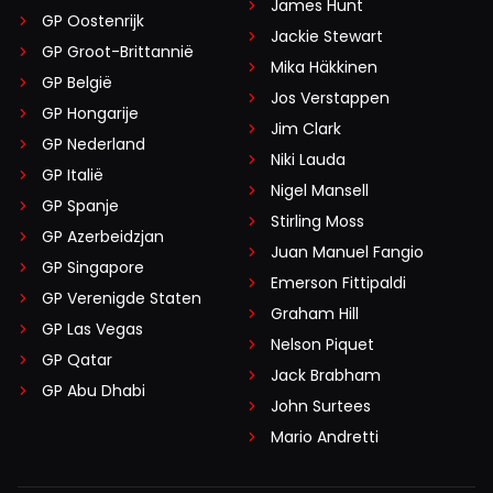
James Hunt
GP Oostenrijk
Jackie Stewart
GP Groot-Brittannië
Mika Häkkinen
GP België
Jos Verstappen
GP Hongarije
Jim Clark
GP Nederland
Niki Lauda
GP Italië
Nigel Mansell
GP Spanje
Stirling Moss
GP Azerbeidzjan
Juan Manuel Fangio
GP Singapore
Emerson Fittipaldi
GP Verenigde Staten
Graham Hill
GP Las Vegas
Nelson Piquet
GP Qatar
Jack Brabham
GP Abu Dhabi
John Surtees
Mario Andretti