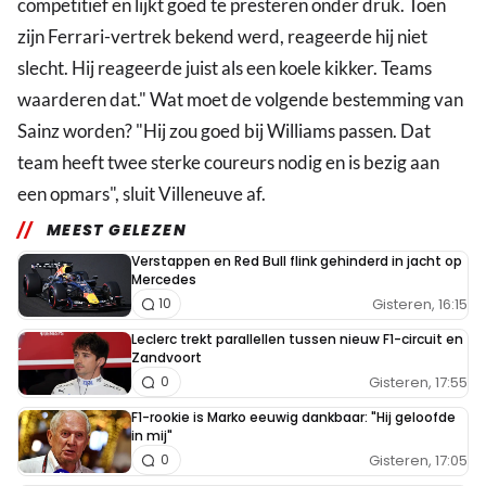
competitief en lijkt goed te presteren onder druk. Toen
zijn Ferrari-vertrek bekend werd, reageerde hij niet
slecht. Hij reageerde juist als een koele kikker. Teams
waarderen dat." Wat moet de volgende bestemming van
Sainz worden? "Hij zou goed bij Williams passen. Dat
team heeft twee sterke coureurs nodig en is bezig aan
een opmars", sluit Villeneuve af.
MEEST GELEZEN
Verstappen en Red Bull flink gehinderd in jacht op
Mercedes
Gisteren, 16:15
10
Leclerc trekt parallellen tussen nieuw F1-circuit en
Zandvoort
Gisteren, 17:55
0
F1-rookie is Marko eeuwig dankbaar: "Hij geloofde
in mij"
Gisteren, 17:05
0