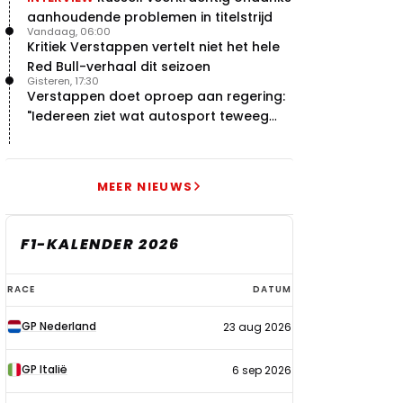
aanhoudende problemen in titelstrijd
Vandaag, 06:00
Kritiek Verstappen vertelt niet het hele
Red Bull-verhaal dit seizoen
Gisteren, 17:30
Verstappen doet oproep aan regering:
"Iedereen ziet wat autosport teweeg
brengt"
MEER NIEUWS
F1-KALENDER 2026
F1-
RACE
DATUM
kalender
GP Nederland
23 aug 2026
2026
GP Italië
6 sep 2026