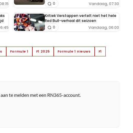
08:15
Vandaag, 07:30
0
nks
Kritiek Verstappen vertelt niet het hele
jd
Red Bull-verhaal dit seizoen
6:45
Vandaag, 06:00
0
ws
Formule 1
F1 2025
Formule 1 nieuws
F1
r aan te melden met een RN365-account.