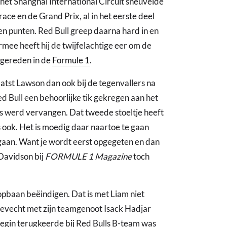
p het Shanghai International Circuit sneuvelde
trace en de Grand Prix, al in het eerste deel
 punten. Red Bull greep daarna hard in en
ee heeft hij de twijfelachtige eer om de
 gereden in de
Formule 1
.
tst Lawson dan ook bij de tegenvallers na
ed Bull een behoorlijke tik gekregen aan het
ces werd vervangen. Dat tweede stoeltje heeft
s ook. Het is moedig daar naartoe te gaan
 gaan. Want je wordt eerst opgegeten en dan
Davidson bij
FORMULE 1 Magazine
toch
opbaan beëindigen. Dat is met Liam niet
t gevecht met zijn teamgenoot Isack Hadjar
 begin terugkeerde bij Red Bulls B-team was