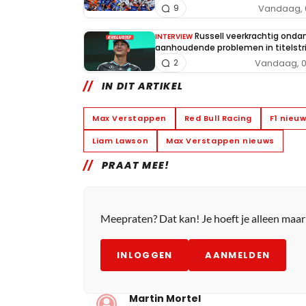
Vandaag, 
9
Russell veerkrachtig onda
INTERVIEW
aanhoudende problemen in titelstri
Vandaag, 0
2
IN DIT ARTIKEL
Max Verstappen
Red Bull Racing
F1 nieu
Liam Lawson
Max Verstappen nieuws
PRAAT MEE!
Meepraten? Dat kan! Je hoeft je alleen maa
INLOGGEN
AANMELDEN
Martin Mortel