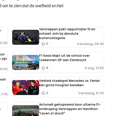
d om te zien dat de snelheid en het
Verstappen pakt rapportcijfer 10 en
r
schaart zich bij absolute
buitencategorie
12:05
Vandaag, 09:45
0
oor
F1-baas klapt uit de school over
 zijn
toekennen GP aan Zandvoort
4 aug. 12:55
9
9:00
 van
Verbaal steekspel Mercedes vs. Ferrari
kan grote hoogten bereiken
Vandaag, 10:30
3
11:15
Antonelli geïnspireerd door ultieme F1-
h
ontknoping Verstappen en Hamilton:
"Leven of dood!"