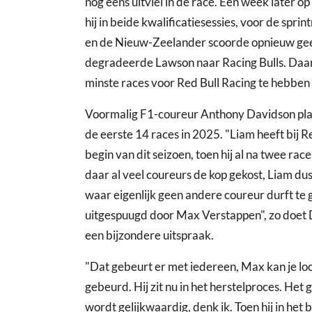
nog eens uitviel in de race. Een week later o
hij in beide kwalificatiesessies, voor de sprin
en de Nieuw-Zeelander scoorde opnieuw geen
degradeerde Lawson naar Racing Bulls. Daarm
minste races voor Red Bull Racing te hebben
Voormalig F1-coureur Anthony Davidson plaa
de eerste 14 races in 2025. "Liam heeft bij R
begin van dit seizoen, toen hij al na twee ra
daar al veel coureurs de kop gekost, Liam du
waar eigenlijk geen andere coureur durft te
uitgespuugd door Max Verstappen", zo doet 
een bijzondere uitspraak.
"Dat gebeurt er met iedereen, Max kan je lo
gebeurd. Hij zit nu in het herstelproces. He
wordt gelijkwaardig, denk ik. Toen hij in het