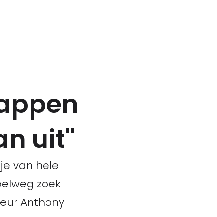
tappen
an uit"
je van hele
pelweg zoek
reur Anthony