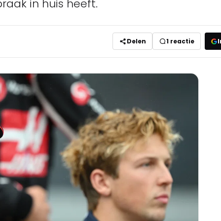
raak in huis heeft.
Delen
1
reactie
I