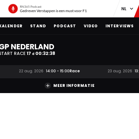
RN365 Podcast
Gedreven Verstappen is een must voor F1
KALENDER
STAND
PODCAST
VIDEO
INTERVIEWS
GP NEDERLAND
START RACE
17
00
:
32
:
37
d
Race
22 aug. 2026
14:00
-
15:00
23 aug. 2026
13
MEER INFORMATIE