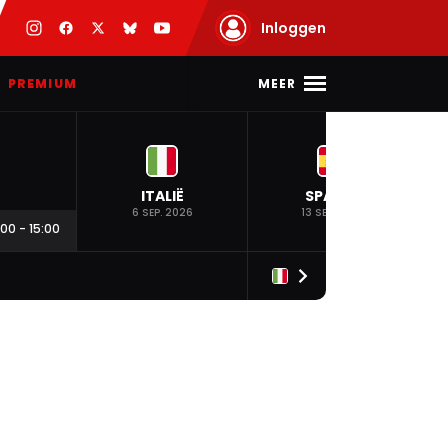
Inloggen
MEER
PREMIUM
ITALIË
SPANJE
6 SEP. 2026
13 SEP. 2026
:00
-
15:00