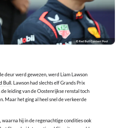
© Red Bull Content Pool
 de deur werd gewezen, werd Liam Lawson
d Bull
. Lawson had slechts elf Grands Prix
 de leiding van de Oostenrijkse renstal toch
n. Maar het ging al heel snel de verkeerde
 waarna hij in de regenachtige condities ook