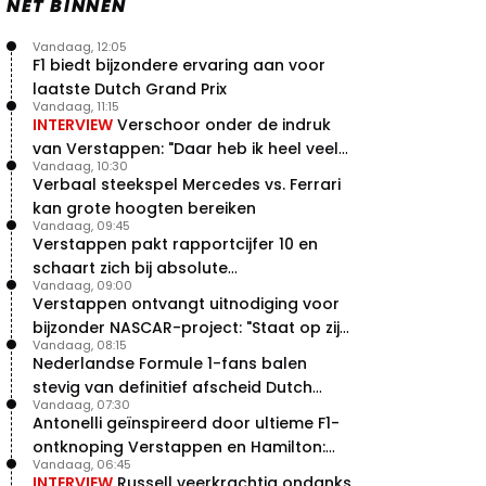
NET BINNEN
Vandaag, 12:05
F1 biedt bijzondere ervaring aan voor
laatste Dutch Grand Prix
Vandaag, 11:15
INTERVIEW
Verschoor onder de indruk
van Verstappen: "Daar heb ik heel veel
Vandaag, 10:30
respect voor"
Verbaal steekspel Mercedes vs. Ferrari
kan grote hoogten bereiken
Vandaag, 09:45
Verstappen pakt rapportcijfer 10 en
schaart zich bij absolute
Vandaag, 09:00
buitencategorie
Verstappen ontvangt uitnodiging voor
bijzonder NASCAR-project: "Staat op zijn
Vandaag, 08:15
radar"
Nederlandse Formule 1-fans balen
stevig van definitief afscheid Dutch
Vandaag, 07:30
Grand Prix
Antonelli geïnspireerd door ultieme F1-
ontknoping Verstappen en Hamilton:
Vandaag, 06:45
"Leven of dood!"
INTERVIEW
Russell veerkrachtig ondanks