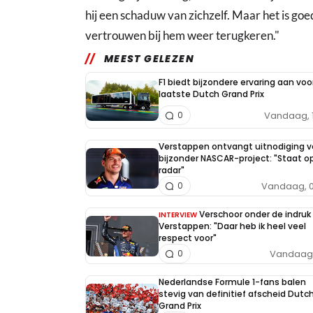
hij een schaduw van zichzelf. Maar het is goe
vertrouwen bij hem weer terugkeren."
MEEST GELEZEN
F1 biedt bijzondere ervaring aan voo
laatste Dutch Grand Prix
Vandaag, 
0
Verstappen ontvangt uitnodiging v
bijzonder NASCAR-project: "Staat op
radar"
Vandaag, 0
0
Verschoor onder de indruk
INTERVIEW
Verstappen: "Daar heb ik heel veel
respect voor"
Vandaag, 
0
Nederlandse Formule 1-fans balen
stevig van definitief afscheid Dutc
Grand Prix