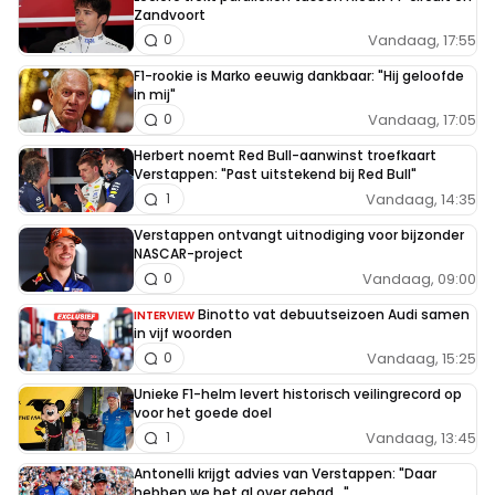
Zandvoort
Vandaag, 17:55
0
F1-rookie is Marko eeuwig dankbaar: "Hij geloofde
in mij"
Vandaag, 17:05
0
Herbert noemt Red Bull-aanwinst troefkaart
Verstappen: "Past uitstekend bij Red Bull"
Vandaag, 14:35
1
Verstappen ontvangt uitnodiging voor bijzonder
NASCAR-project
Vandaag, 09:00
0
Binotto vat debuutseizoen Audi samen
INTERVIEW
in vijf woorden
Vandaag, 15:25
0
Unieke F1-helm levert historisch veilingrecord op
voor het goede doel
Vandaag, 13:45
1
Antonelli krijgt advies van Verstappen: "Daar
hebben we het al over gehad..."