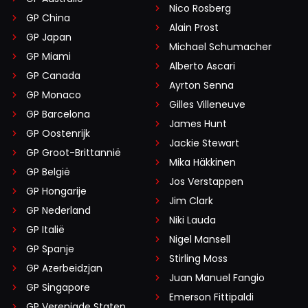
Nico Rosberg
GP China
Alain Prost
GP Japan
Michael Schumacher
GP Miami
Alberto Ascari
GP Canada
Ayrton Senna
GP Monaco
Gilles Villeneuve
GP Barcelona
James Hunt
GP Oostenrijk
Jackie Stewart
GP Groot-Brittannië
Mika Häkkinen
GP België
Jos Verstappen
GP Hongarije
Jim Clark
GP Nederland
Niki Lauda
GP Italië
Nigel Mansell
GP Spanje
Stirling Moss
GP Azerbeidzjan
Juan Manuel Fangio
GP Singapore
Emerson Fittipaldi
GP Verenigde Staten