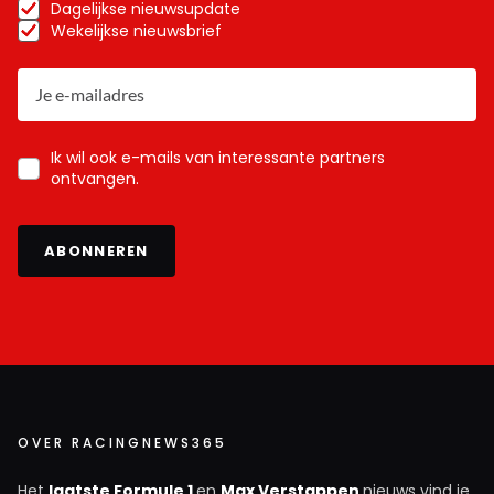
Dagelijkse nieuwsupdate
Wekelijkse nieuwsbrief
Ik wil ook e-mails van interessante partners
ontvangen.
ABONNEREN
OVER RACINGNEWS365
Het
laatste Formule 1
en
Max Verstappen
nieuws vind je