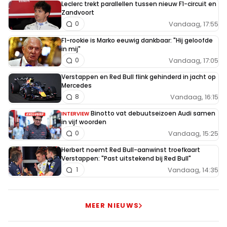
Leclerc trekt parallellen tussen nieuw F1-circuit en
Zandvoort
Vandaag, 17:55
0
F1-rookie is Marko eeuwig dankbaar: "Hij geloofde
in mij"
Vandaag, 17:05
0
Verstappen en Red Bull flink gehinderd in jacht op
Mercedes
Vandaag, 16:15
8
Binotto vat debuutseizoen Audi samen
INTERVIEW
in vijf woorden
Vandaag, 15:25
0
Herbert noemt Red Bull-aanwinst troefkaart
Verstappen: "Past uitstekend bij Red Bull"
Vandaag, 14:35
1
MEER NIEUWS