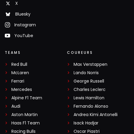
X
Bluesky
Instagram
YouTube
TEAMS
COUREURS
Red Bull
Max Verstappen
McLaren
Lando Norris
Ferrari
George Russell
Mercedes
Charles Leclerc
Alpine F1 Team
Lewis Hamilton
Audi
Fernando Alonso
Aston Martin
Andrea Kimi Antonelli
Haas F1 Team
Isack Hadjar
Racing Bulls
Oscar Piastri