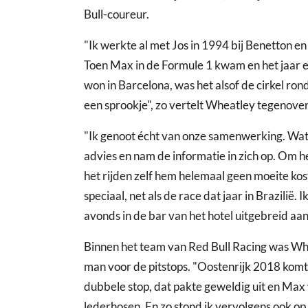
Bull-coureur.
"Ik werkte al met Jos in 1994 bij Benetton 
Toen Max in de Formule 1 kwam en het jaar er
won in Barcelona, was het alsof de cirkel rond
een sprookje", zo vertelt Wheatley tegenove
"Ik genoot écht van onze samenwerking. Wat j
advies en nam de informatie in zich op. Om h
het rijden zelf hem helemaal geen moeite kos
speciaal, net als de race dat jaar in Brazilië.
avonds in de bar van het hotel uitgebreid a
Binnen het team van Red Bull Racing was W
man voor de pitstops. "Oostenrijk 2018 komt
dubbele stop, dat pakte geweldig uit en Max
lederhosen. En zo stond ik vervolgens ook op