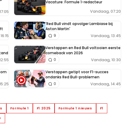
Vacature: Formule 1-redacteur
Vandaag, 07:20
17:05
'Red Bull vindt opvolger Lambiase bij
ft
Aston Martin'
16:15
Vandaag, 13:45
9
Verstappen en Red Bull voltooien eerste
tand
comeback van 2026
12:55
Vandaag, 10:30
0
e om
Verstappen getipt voor F1-succes
ondanks Red Bull-problemen
15:25
Vandaag, 14:45
0
ws
Formule 1
F1 2025
Formule 1 nieuws
F1
y