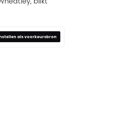
heatley, blikt
nstellen als voorkeursbron