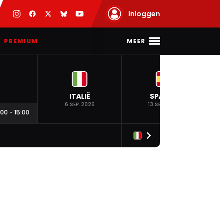
Inloggen
MEER
PREMIUM
ITALIË
SPANJE
6 SEP. 2026
13 SEP. 2026
:00
-
15:00