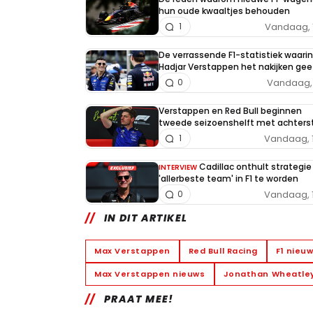
hun oude kwaaltjes behouden
Vandaag, 
1
De verrassende F1-statistiek waarin
Hadjar Verstappen het nakijken gee
Vandaag, 
0
Verstappen en Red Bull beginnen
tweede seizoenshelft met achters
Vandaag, 
1
Cadillac onthult strategi
INTERVIEW
'allerbeste team' in F1 te worden
Vandaag, 
0
IN DIT ARTIKEL
Max Verstappen
Red Bull Racing
F1 nieu
Max Verstappen nieuws
Jonathan Wheatle
PRAAT MEE!