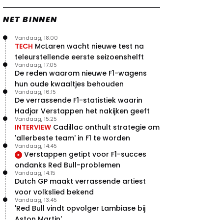
NET BINNEN
Vandaag, 18:00
TECH
McLaren wacht nieuwe test na
teleurstellende eerste seizoenshelft
Vandaag, 17:05
De reden waarom nieuwe F1-wagens
hun oude kwaaltjes behouden
Vandaag, 16:15
De verrassende F1-statistiek waarin
Hadjar Verstappen het nakijken geeft
Vandaag, 15:25
INTERVIEW
Cadillac onthult strategie om
'allerbeste team' in F1 te worden
Vandaag, 14:45
Verstappen getipt voor F1-succes
ondanks Red Bull-problemen
Vandaag, 14:15
Dutch GP maakt verrassende artiest
voor volkslied bekend
Vandaag, 13:45
'Red Bull vindt opvolger Lambiase bij
Aston Martin'