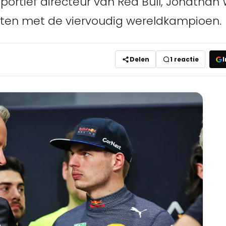
portief directeur van Red Bull, Jonathan W
ten met de viervoudig wereldkampioen.
Delen
1
reactie
I