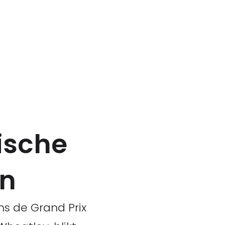
ische
on
ns de Grand Prix