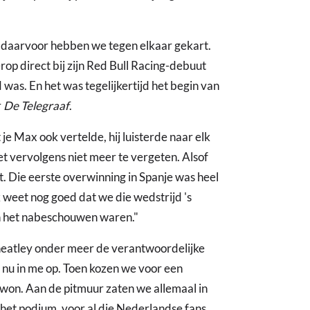
en daarvoor hebben we tegen elkaar gekart.
op direct bij zijn Red Bull Racing-debuut
 was. En het was tegelijkertijd het begin van
r
De Telegraaf
.
e Max ook vertelde, hij luisterde naar elk
et vervolgens niet meer te vergeten. Alsof
t. Die eerste overwinning in Spanje was heel
 Ik weet nog goed dat we die wedstrijd 's
an het nabeschouwen waren."
heatley onder meer de verantwoordelijke
 nu in me op. Toen kozen we voor een
 won. Aan de pitmuur zaten we allemaal in
 het podium, voor al die Nederlandse fans.