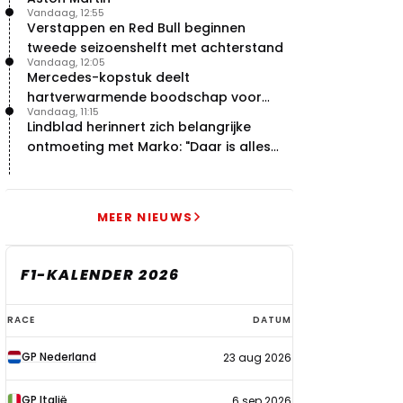
Vandaag, 12:55
Verstappen en Red Bull beginnen
tweede seizoenshelft met achterstand
Vandaag, 12:05
Mercedes-kopstuk deelt
hartverwarmende boodschap voor
Vandaag, 11:15
overstap naar Red Bull
Lindblad herinnert zich belangrijke
ontmoeting met Marko: "Daar is alles
echt begonnen"
MEER NIEUWS
F1-KALENDER 2026
F1-
RACE
DATUM
kalender
GP Nederland
23 aug 2026
2026
GP Italië
6 sep 2026