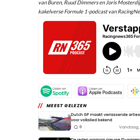
van Buren, Ruud Dimmers en Joris Mosterdij
kakelverse Formule 1-podcast van RacingN
MEEST GELEZEN
Dutch GP maakt verrassende arties
voor volkslied bekend
Vandaag, 
8
De reden waarom nieuwe F1-wagen