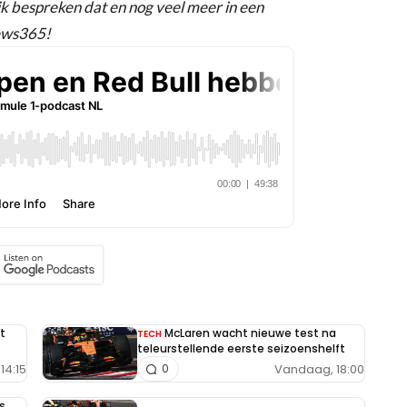
k bespreken dat en nog veel meer in een
ews365!
t
McLaren wacht nieuwe test na
TECH
teleurstellende eerste seizoenshelft
14:15
Vandaag, 18:00
0
s