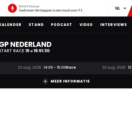
RN365 Podcast
Gedreven Verstappen is een must voor F1
KALENDER
STAND
PODCAST
VIDEO
INTERVIEWS
GP NEDERLAND
START RACE
15
16
:
51
:
29
d
Race
22 aug. 2026
14:00
-
15:00
23 aug. 2026
13
MEER INFORMATIE