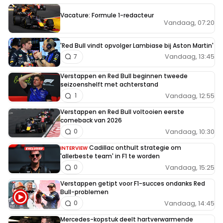
Vacature: Formule 1-redacteur
Vandaag, 07:20
'Red Bull vindt opvolger Lambiase bij Aston Martin'
Vandaag, 13:45
7
Verstappen en Red Bull beginnen tweede
seizoenshelft met achterstand
Vandaag, 12:55
1
Verstappen en Red Bull voltooien eerste
comeback van 2026
Vandaag, 10:30
0
Cadillac onthult strategie om
INTERVIEW
'allerbeste team' in F1 te worden
Vandaag, 15:25
0
Verstappen getipt voor F1-succes ondanks Red
Bull-problemen
Vandaag, 14:45
0
Mercedes-kopstuk deelt hartverwarmende