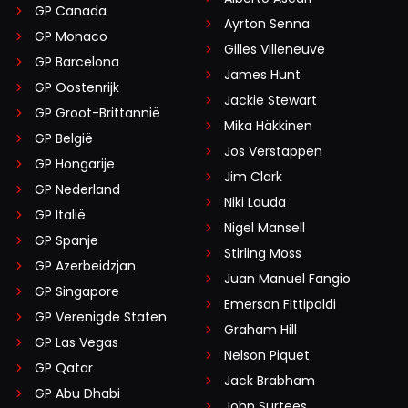
GP Canada
Ayrton Senna
GP Monaco
Gilles Villeneuve
GP Barcelona
James Hunt
GP Oostenrijk
Jackie Stewart
GP Groot-Brittannië
Mika Häkkinen
GP België
Jos Verstappen
GP Hongarije
Jim Clark
GP Nederland
Niki Lauda
GP Italië
Nigel Mansell
GP Spanje
Stirling Moss
GP Azerbeidzjan
Juan Manuel Fangio
GP Singapore
Emerson Fittipaldi
GP Verenigde Staten
Graham Hill
GP Las Vegas
Nelson Piquet
GP Qatar
Jack Brabham
GP Abu Dhabi
John Surtees