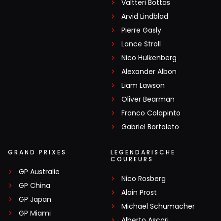
Valtteri Bottas
Arvid Lindblad
Pierre Gasly
Lance Stroll
Nico Hülkenberg
Alexander Albon
Liam Lawson
Oliver Bearman
Franco Colapinto
Gabriel Bortoleto
GRAND PRIXES
LEGENDARISCHE
COUREURS
GP Australië
Nico Rosberg
GP China
Alain Prost
GP Japan
Michael Schumacher
GP Miami
Alberto Ascari