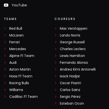
YouTube
TEAMS
COUREURS
Red Bull
Max Verstappen
McLaren
Lando Norris
Ferrari
George Russell
Mercedes
Charles Leclerc
Alpine F1 Team
Lewis Hamilton
Audi
Fernando Alonso
Aston Martin
Andrea Kimi Antonelli
Haas F1 Team
Isack Hadjar
Racing Bulls
Oscar Piastri
Williams
Carlos Sainz
Cadillac F1 Team
Sergio Pérez
Esteban Ocon