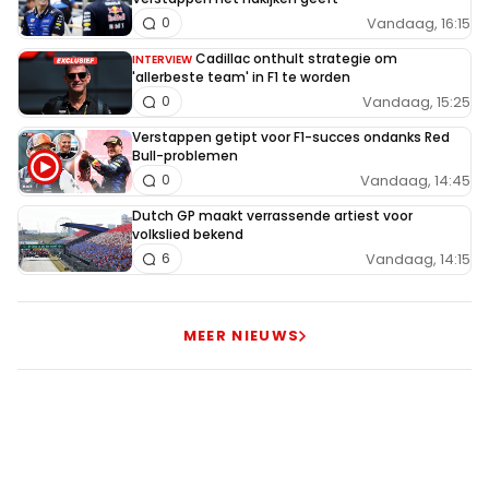
Vandaag, 16:15
0
Cadillac onthult strategie om
INTERVIEW
'allerbeste team' in F1 te worden
Vandaag, 15:25
0
Verstappen getipt voor F1-succes ondanks Red
Bull-problemen
Vandaag, 14:45
0
Dutch GP maakt verrassende artiest voor
volkslied bekend
Vandaag, 14:15
6
MEER NIEUWS