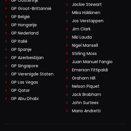
GP Oostenrijk
Jackie Stewart
GP Groot-Brittannië
Mika Häkkinen
GP België
Jos Verstappen
GP Hongarije
Jim Clark
GP Nederland
Niki Lauda
GP Italië
Nigel Mansell
GP Spanje
Stirling Moss
GP Azerbeidzjan
Juan Manuel Fangio
GP Singapore
Emerson Fittipaldi
GP Verenigde Staten
Graham Hill
GP Las Vegas
Nelson Piquet
GP Qatar
Jack Brabham
GP Abu Dhabi
John Surtees
Mario Andretti