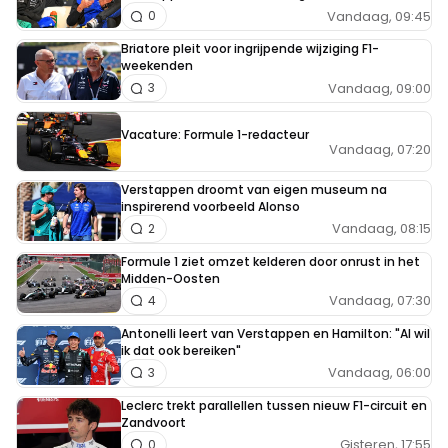
Vandaag, 09:45
0
Briatore pleit voor ingrijpende wijziging F1-
weekenden
Vandaag, 09:00
3
Vacature: Formule 1-redacteur
Vandaag, 07:20
Verstappen droomt van eigen museum na
inspirerend voorbeeld Alonso
Vandaag, 08:15
2
Formule 1 ziet omzet kelderen door onrust in het
Midden-Oosten
Vandaag, 07:30
4
Antonelli leert van Verstappen en Hamilton: "Al wil
ik dat ook bereiken"
Vandaag, 06:00
3
Leclerc trekt parallellen tussen nieuw F1-circuit en
Zandvoort
Gisteren, 17:55
0