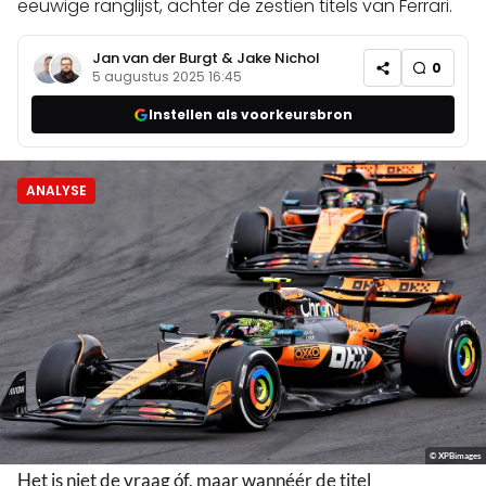
eeuwige ranglijst, achter de zestien titels van Ferrari.
Jan van der Burgt
&
Jake Nichol
0
5 augustus 2025 16:45
Instellen als voorkeursbron
ANALYSE
© XPBimages
Het is niet de vraag óf, maar wannéér de titel