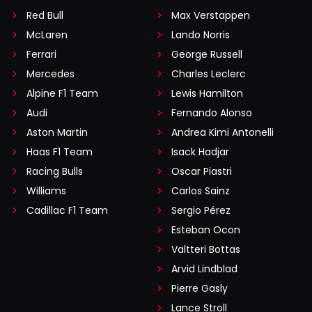
Red Bull
Max Verstappen
McLaren
Lando Norris
Ferrari
George Russell
Mercedes
Charles Leclerc
Alpine F1 Team
Lewis Hamilton
Audi
Fernando Alonso
Aston Martin
Andrea Kimi Antonelli
Haas F1 Team
Isack Hadjar
Racing Bulls
Oscar Piastri
Williams
Carlos Sainz
Cadillac F1 Team
Sergio Pérez
Esteban Ocon
Valtteri Bottas
Arvid Lindblad
Pierre Gasly
Lance Stroll