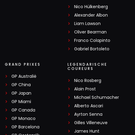
Nico Hülkenberg
Alexander Albon
Liam Lawson
Oliver Bearman
Franco Colapinto
Gabriel Bortoleto
GRAND PRIXES
LEGENDARISCHE
COUREURS
GP Australië
Nico Rosberg
GP China
Alain Prost
GP Japan
Michael Schumacher
GP Miami
Alberto Ascari
GP Canada
Ayrton Senna
GP Monaco
Gilles Villeneuve
GP Barcelona
James Hunt