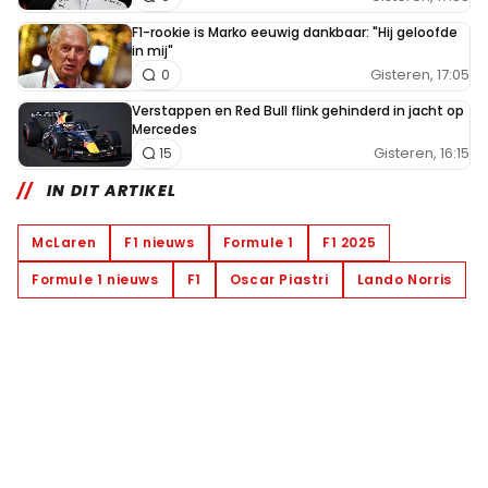
F1-rookie is Marko eeuwig dankbaar: "Hij geloofde
in mij"
Gisteren, 17:05
0
Verstappen en Red Bull flink gehinderd in jacht op
Mercedes
Gisteren, 16:15
15
IN DIT ARTIKEL
McLaren
F1 nieuws
Formule 1
F1 2025
Formule 1 nieuws
F1
Oscar Piastri
Lando Norris