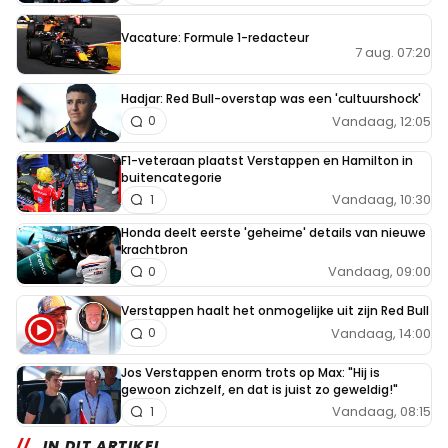
Vacature: Formule 1-redacteur
7 aug. 07:20
Hadjar: Red Bull-overstap was een 'cultuurshock'
Vandaag, 12:05
0
F1-veteraan plaatst Verstappen en Hamilton in
buitencategorie
Vandaag, 10:30
1
Honda deelt eerste 'geheime' details van nieuwe
krachtbron
Vandaag, 09:00
0
Verstappen haalt het onmogelijke uit zijn Red Bull
Vandaag, 14:00
0
Jos Verstappen enorm trots op Max: "Hij is
gewoon zichzelf, en dat is juist zo geweldig!"
Vandaag, 08:15
1
IN DIT ARTIKEL