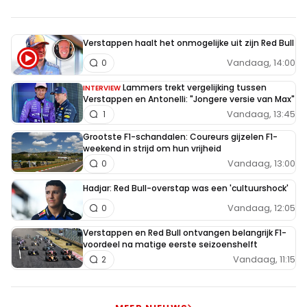
Verstappen haalt het onmogelijke uit zijn Red Bull
Vandaag, 14:00
0
Lammers trekt vergelijking tussen
INTERVIEW
Verstappen en Antonelli: "Jongere versie van Max"
Vandaag, 13:45
1
Grootste F1-schandalen: Coureurs gijzelen F1-
weekend in strijd om hun vrijheid
Vandaag, 13:00
0
Hadjar: Red Bull-overstap was een 'cultuurshock'
Vandaag, 12:05
0
Verstappen en Red Bull ontvangen belangrijk F1-
voordeel na matige eerste seizoenshelft
Vandaag, 11:15
2