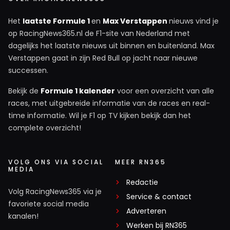
Het
laatste Formule 1
en
Max Verstappen
nieuws vind je
op RacingNews365.nl de F1-site van Nederland met
dagelijks het laatste nieuws uit binnen en buitenland. Max
Verstappen gaat in zijn Red Bull op jacht naar nieuwe
successen.
Bekijk de
Formule 1 kalender
voor een overzicht van alle
races, met uitgebreide informatie van de races en real-
time informatie. Wil je F1 op TV kijken bekijk dan het
complete overzicht!
VOLG ONS VIA SOCIAL
MEER RN365
MEDIA
Redactie
Volg RacingNews365 via je
Service & contact
favoriete social media
Adverteren
kanalen!
Werken bij RN365