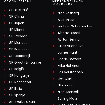
GRAND PRIXES
LEGENDARISCHE
COUREURS
GP Australië
Nico Rosberg
GP China
Alain Prost
GP Japan
Michael Schumacher
GP Miami
Alberto Ascari
GP Canada
Ayrton Senna
GP Monaco
Gilles Villeneuve
GP Barcelona
James Hunt
GP Oostenrijk
Jackie Stewart
GP Groot-Brittannië
Mika Häkkinen
GP België
Jos Verstappen
GP Hongarije
Jim Clark
GP Nederland
Niki Lauda
GP Italië
Nigel Mansell
GP Spanje
Stirling Moss
GP Azerbeidzjan
Juan Manuel Fangio