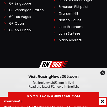
GP Singapore
Emerson Fittipaldi
GP Verenigde Staten
Graham Hill
GP Las Vegas
Nelson Piquet
GP Qatar
Jack Brabham
GP Abu Dhabi
John Surtees
Mario Andretti
Visit RacingNews365.com
Disclaimer
Algemene voorwaarden
RacingNews365.com is live!
Privacy Policy
Created by On Your Marks
Read the latest F1 news in English.
Privacy manager
Kansspeluitingen
GO TO RACINGNEWS365.COM
VOORDELIG!
© 2026 RacingNews365. Alle rechten voorbehouden
Don't show again