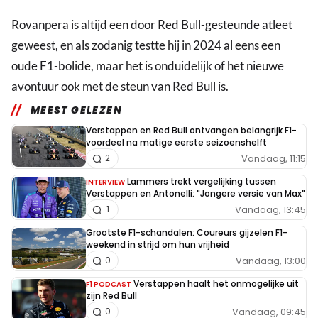
Rovanpera is altijd een door Red Bull-gesteunde atleet
geweest, en als zodanig testte hij in 2024 al eens een
oude F1-bolide, maar het is onduidelijk of het nieuwe
avontuur ook met de steun van Red Bull is.
MEEST GELEZEN
Verstappen en Red Bull ontvangen belangrijk F1-
voordeel na matige eerste seizoenshelft
Vandaag, 11:15
2
Lammers trekt vergelijking tussen
INTERVIEW
Verstappen en Antonelli: "Jongere versie van Max"
Vandaag, 13:45
1
Grootste F1-schandalen: Coureurs gijzelen F1-
weekend in strijd om hun vrijheid
Vandaag, 13:00
0
Verstappen haalt het onmogelijke uit
F1 PODCAST
zijn Red Bull
Vandaag, 09:45
0