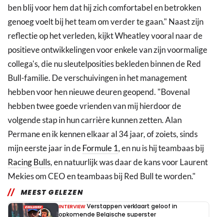
ben blij voor hem dat hij zich comfortabel en betrokken
genoeg voelt bij het team om verder te gaan." Naast zijn
reflectie op het verleden, kijkt Wheatley vooral naar de
positieve ontwikkelingen voor enkele van zijn voormalige
collega's, die nu sleutelposities bekleden binnen de Red
Bull-familie. De verschuivingen in het management
hebben voor hen nieuwe deuren geopend. "Bovenal
hebben twee goede vrienden van mij hierdoor de
volgende stap in hun carrière kunnen zetten. Alan
Permane en ik kennen elkaar al 34 jaar, of zoiets, sinds
mijn eerste jaar in de
Formule 1
, en nu is hij teambaas bij
Racing Bulls
, en natuurlijk was daar de kans voor Laurent
Mekies om CEO en teambaas bij Red Bull te worden."
MEEST GELEZEN
Verstappen verklaart geloof in
INTERVIEW
opkomende Belgische superster