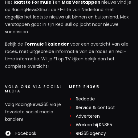
Het
laatste Formule 1
en
Max Verstappen
nieuws vind je
op RacingNews365.nl de F1-site van Nederland met
dagelijks het laatste nieuws uit binnen en buitenland. Max
Verstappen gaat in zijn Red Bull op jacht naar nieuwe
successen.
Bekijk de
Formule 1 kalender
voor een overzicht van alle
races, met uitgebreide informatie van de races en real-
time informatie. Wil je F1 op TV kijken bekijk dan het
complete overzicht!
VOLG ONS VIA SOCIAL
MEER RN365
MEDIA
Redactie
Volg RacingNews365 via je
Service & contact
favoriete social media
Adverteren
kanalen!
Werken bij RN365
Facebook
RN365.agency