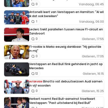
Vandaag, 06:45
0
Antonelli leert van Verstappen en Hamilton: "Al wil
ik dat ook bereiken"
Vandaag, 06:00
1
Leclerc trekt parallellen tussen nieuw F1-circuit en
Zandvoort
Gisteren, 17:55
0
F1-rookie is Marko eeuwig dankbaar: "Hij geloofde
in mij"
Gisteren, 17:05
0
Verstappen en Red Bull flink gehinderd in jacht op
Mercedes
Gisteren, 16:15
12
Binotto vat debuutseizoen Audi samen
INTERVIEW
in vijf woorden
Gisteren, 15:25
0
Herbert noemt Red Bull-aanwinst troefkaart
Verstappen: "Past uitstekend bij Red Bull"