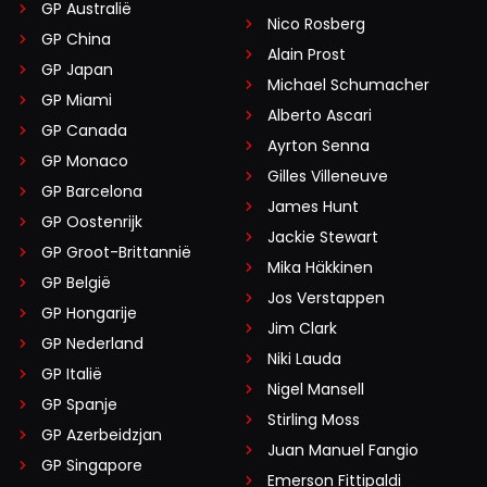
GP Australië
Nico Rosberg
GP China
Alain Prost
GP Japan
Michael Schumacher
GP Miami
Alberto Ascari
GP Canada
Ayrton Senna
GP Monaco
Gilles Villeneuve
GP Barcelona
James Hunt
GP Oostenrijk
Jackie Stewart
GP Groot-Brittannië
Mika Häkkinen
GP België
Jos Verstappen
GP Hongarije
Jim Clark
GP Nederland
Niki Lauda
GP Italië
Nigel Mansell
GP Spanje
Stirling Moss
GP Azerbeidzjan
Juan Manuel Fangio
GP Singapore
Emerson Fittipaldi