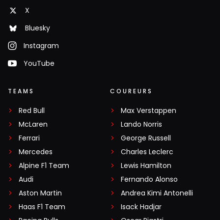
X
Bluesky
Instagram
YouTube
TEAMS
COUREURS
Red Bull
Max Verstappen
McLaren
Lando Norris
Ferrari
George Russell
Mercedes
Charles Leclerc
Alpine F1 Team
Lewis Hamilton
Audi
Fernando Alonso
Aston Martin
Andrea Kimi Antonelli
Haas F1 Team
Isack Hadjar