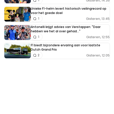
Gisteren, 14:35
1
Unieke F1-helm levert historisch veilingrecord op
voor het goede doel
Gisteren, 13:45
1
Antonelli krijgt advies van Verstappen: "Daar
hebben we het al over gehad..."
Gisteren, 12:55
1
F1 biedt bijzondere ervaring aan voor laatste
Dutch Grand Prix
Gisteren, 12:05
2