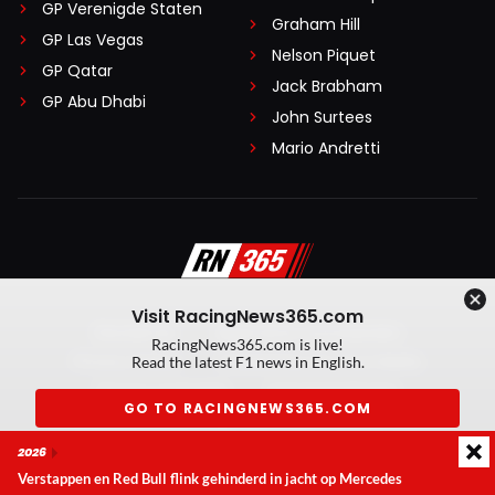
GP Verenigde Staten
Graham Hill
GP Las Vegas
Nelson Piquet
GP Qatar
Jack Brabham
GP Abu Dhabi
John Surtees
Mario Andretti
Visit RacingNews365.com
Disclaimer
Algemene voorwaarden
RacingNews365.com is live!
Privacy Policy
Created by On Your Marks
Read the latest F1 news in English.
Privacy manager
Kansspeluitingen
GO TO RACINGNEWS365.COM
© 2026 RacingNews365. Alle rechten voorbehouden
2026
Don't show again
Verstappen en Red Bull flink gehinderd in jacht op Mercedes