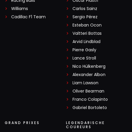
Racing Bulls
Oscar Piastri
Williams
Carlos Sainz
Cadillac F1 Team
Sergio Pérez
Esteban Ocon
Valtteri Bottas
Arvid Lindblad
Pierre Gasly
Lance Stroll
Nico Hülkenberg
Alexander Albon
Liam Lawson
Oliver Bearman
Franco Colapinto
Gabriel Bortoleto
GRAND PRIXES
LEGENDARISCHE
COUREURS