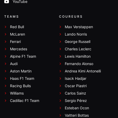
YouTube
TEAMS
COUREURS
Red Bull
Max Verstappen
McLaren
Lando Norris
Ferrari
George Russell
Mercedes
Charles Leclerc
Alpine F1 Team
Lewis Hamilton
Audi
Fernando Alonso
Aston Martin
Andrea Kimi Antonelli
Haas F1 Team
Isack Hadjar
Racing Bulls
Oscar Piastri
Williams
Carlos Sainz
Cadillac F1 Team
Sergio Pérez
Esteban Ocon
Valtteri Bottas