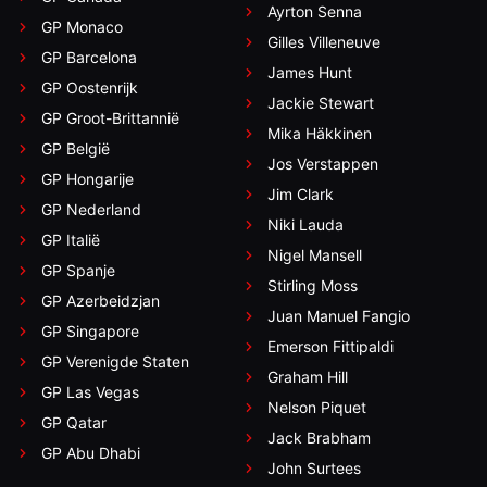
Ayrton Senna
GP Monaco
Gilles Villeneuve
GP Barcelona
James Hunt
GP Oostenrijk
Jackie Stewart
GP Groot-Brittannië
Mika Häkkinen
GP België
Jos Verstappen
GP Hongarije
Jim Clark
GP Nederland
Niki Lauda
GP Italië
Nigel Mansell
GP Spanje
Stirling Moss
GP Azerbeidzjan
Juan Manuel Fangio
GP Singapore
Emerson Fittipaldi
GP Verenigde Staten
Graham Hill
GP Las Vegas
Nelson Piquet
GP Qatar
Jack Brabham
GP Abu Dhabi
John Surtees