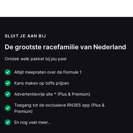
boven verwachting. Laat hem die verrassing dan ook
maar zijn bij Redbull. Kunnen Lawson en Lindblad het
waarmaken bij RacingBulls.
SLUIT JE AAN BIJ
De grootste racefamilie van Nederland
Meepraten? Dat kan! Je hoeft je alleen maar aan te
melden met een RN365-account.
Ontdek welk pakket bij jou past
Altijd meepraten over de Formule 1
INLOGGEN
AANMELDEN
Kans maken op toffe prijzen
Advertentievrije site * (Plus & Premium)
Toegang tot de exclusieve RN365 app (Plus &
Premium)
En nog veel meer…