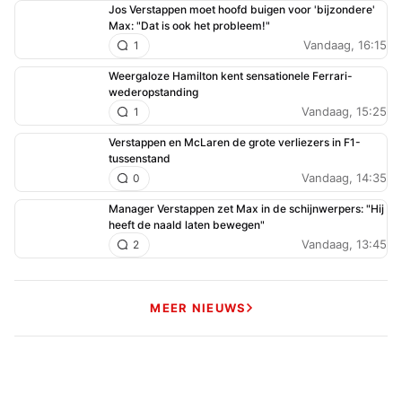
Jos Verstappen moet hoofd buigen voor 'bijzondere'
echt wel zijn kansen gehad. Wie het ook zijn mag die
Max: "Dat is ook het probleem!"
Lawson gedegradeerd heeft. Perez had daar gewoon
Vandaag, 16:15
1
moeten blijven met al zijn ervaring. In plaats van de
Weergaloze Hamilton kent sensationele Ferrari-
stoelendans met coureurs te houden had RedbullRacing
wederopstanding
er alles aan moeten doen om hun personeel te behouden.
Vandaag, 15:25
1
zonder deze beste mensen kom je namelijk nog niet ver.
Verstappen en McLaren de grote verliezers in F1-
één woord : kaartenhuis; aan de piloten zal het echt niet
tussenstand
liggen.
Vandaag, 14:35
0
Manager Verstappen zet Max in de schijnwerpers: "Hij
heeft de naald laten bewegen"
Vandaag, 13:45
2
Sjees
13 augustus 2025 06:20
Persoonlijk had ik Tsunoda laten zitten tot en met
MEER NIEUWS
volgend jaar, wellicht is die auto ''makkelijker'' te
besturen en kan hij continu punten binnen halen voor het
team. Maargoed, de keuze is al gemaakt om hem volgend
jaar te wiepen. Hadjar doet het bij de RacingBulls al ver