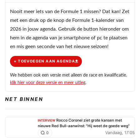
Nou ik denk dat er niemand ''aast'' op dat zitje haha en al
Nooit meer iets van de Formule 1 missen? Dat kan! Zet
helemaal niet om met Helmut Marko te werken. Dat
met een druk op de knop de Formule 1-kalender van
werkt alleen als je max verstappen heet.
2026 in jouw agenda. Gebruik de button hieronder om
hem in de agenda van je smartphone of pc te plaatsen
en mis geen seconde van het nieuwe seizoen!
diablophotos
12 augustus 2025 15:13
PREMIUM
+ TOEVOEGEN AAN AGENDA
Denk dat je beter bij Alpine kan tekenen dan bij RedBull
op het moment. Zeker met de nieuwe regeltjes volgend
We hebben ook een versie met alleen de race en kwalificatie.
jaar... Kans bestaat alleen dat je binnenkort ene C Horner
klik hier voor deze versie en meer uitleg
.
tegenkomt daar.
NET BINNEN
Drapeaudamier
13 augustus 2025 05:57
Rocco Coronel ziet grote kansen met
INTERVIEW
nieuwe Red Bull-aanwinst: "Hij weet de goede weg"
Geld en middelen kunnen een hoop doen, maar ik zou
Vandaag, 17:05
0
Albon persoonlijk niet meer bij RBR willen zien, die heeft