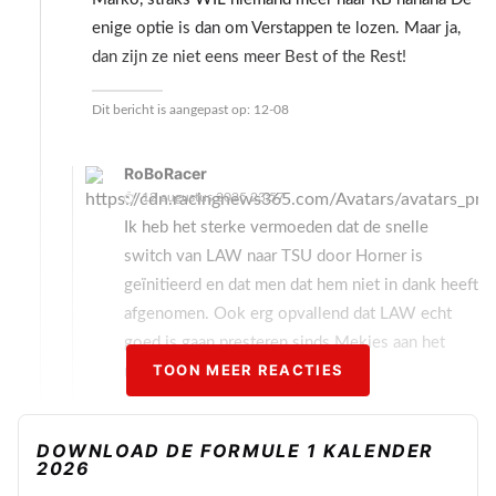
enige optie is dan om Verstappen te lozen. Maar ja,
dan zijn ze niet eens meer Best of the Rest!
Dit bericht is aangepast op:
12-08
RoBoRacer
12 augustus 2025 23:57
Ik heb het sterke vermoeden dat de snelle
switch van LAW naar TSU door Horner is
geïnitieerd en dat men dat hem niet in dank heeft
afgenomen. Ook erg opvallend dat LAW echt
goed is gaan presteren sinds Mekies aan het
TOON MEER REACTIES
roer staat.
DOWNLOAD DE FORMULE 1 KALENDER
MonsterEnergie
2026
12 augustus 2025 14:33