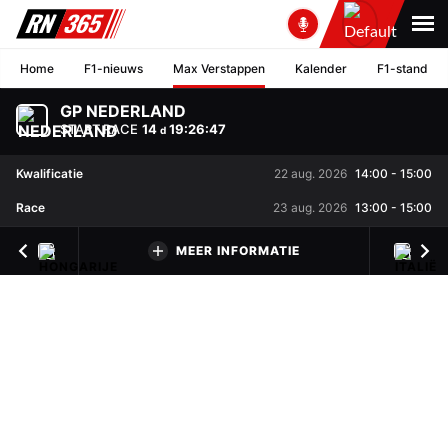
Home
F1-nieuws
Max Verstappen
Kalender
F1-stand
GP NEDERLAND
START RACE
14
19
:
26
:
46
d
Kwalificatie
22 aug. 2026
14:00
-
15:00
Race
23 aug. 2026
13:00
-
15:00
MEER INFORMATIE