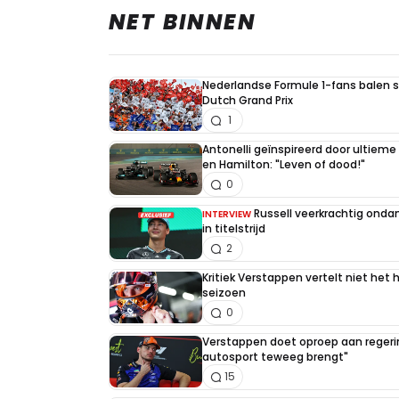
NET BINNEN
Nederlandse Formule 1-fans balen st
Dutch Grand Prix
1
Antonelli geïnspireerd door ultiem
en Hamilton: "Leven of dood!"
0
Russell veerkrachtig on
INTERVIEW
in titelstrijd
2
Kritiek Verstappen vertelt niet het 
seizoen
0
Verstappen doet oproep aan regerin
autosport teweeg brengt"
15