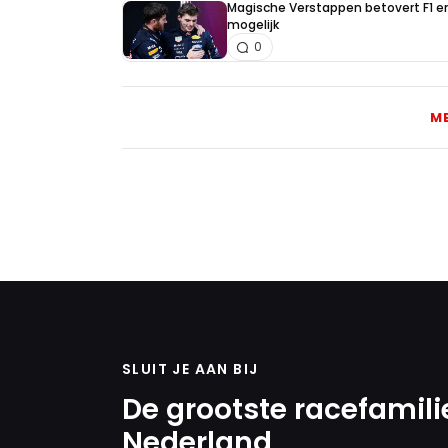
Magische Verstappen betovert F1 e
mogelijk
0
M
SLUIT JE AAN BIJ
De grootste racefamili
Nederland