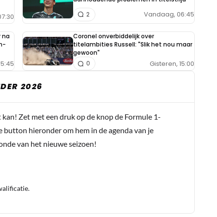
Vandaag, 06:45
2
07:30
 na
Coronel onverbiddelijk over
n-
titelambities Russell: "Slik het nou maar
gewoon"
15:45
Gisteren, 15:00
0
DER 2026
t kan! Zet met een druk op de knop de Formule 1-
e button hieronder om hem in de agenda van je
conde van het nieuwe seizoen!
lificatie.