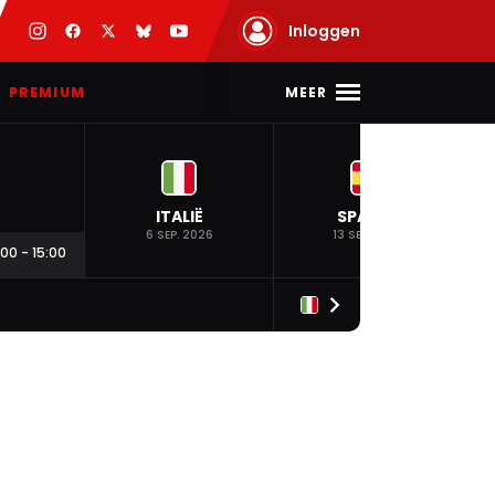
Inloggen
MEER
PREMIUM
ITALIË
SPANJE
6 SEP. 2026
13 SEP. 2026
:00
-
15:00