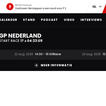
RN365 Podcast
Gedreven Verstappen is een must voor F1
KALENDER
STAND
PODCAST
VIDEO
INTERVIEWS
GP NEDERLAND
START RACE
17
04
:
33
:
08
d
Race
22 aug. 2026
14:00
-
15:00
23 aug. 2026
13
MEER INFORMATIE