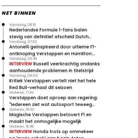
NET BINNEN
Vandaag, 08:15
Nederlandse Formule 1-fans balen
stevig van definitief afscheid Dutch
Vandaag, 07:30
Grand Prix
Antonelli geïnspireerd door ultieme F1-
ontknoping Verstappen en Hamilton:
Vandaag, 06:45
"Leven of dood!"
INTERVIEW
Russell veerkrachtig ondanks
aanhoudende problemen in titelstrijd
Vandaag, 06:00
Kritiek Verstappen vertelt niet het hele
Red Bull-verhaal dit seizoen
Gisteren, 17:30
Verstappen doet oproep aan regering:
"Iedereen ziet wat autosport teweeg
Gisteren, 16:30
brengt"
Magische Verstappen betovert F1 en
maakt het onmogelijke mogelijk
Gisteren, 15:45
INTERVIEW
Honda trots op ommekeer