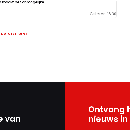
n maakt het onmogelijke
Gisteren, 16:30
EER NIEUWS
Ontvang h
e van
nieuws in