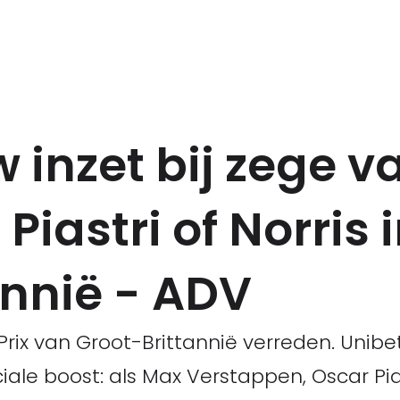
 inzet bij zege v
iastri of Norris 
annië - ADV
rix van Groot-Brittannië verreden. Unibe
ale boost: als Max Verstappen, Oscar Pias