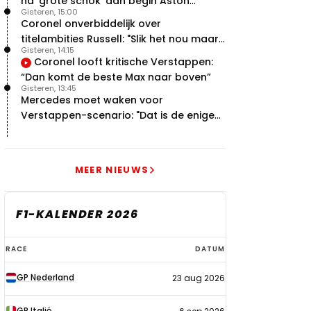
na 'grote schok' aan begin Aston
Gisteren, 15:00
Martin-avontuur
Coronel onverbiddelijk over
titelambities Russell: "Slik het nou maar
Gisteren, 14:15
gewoon"
Coronel looft kritische Verstappen:
“Dan komt de beste Max naar boven”
Gisteren, 13:45
Mercedes moet waken voor
Verstappen-scenario: "Dat is de enige
manier"
MEER NIEUWS
F1-KALENDER 2026
F1-
RACE
DATUM
kalender
GP Nederland
23 aug 2026
2026
GP Italië