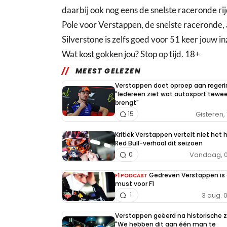
daarbij ook nog eens de snelste raceronde rijd
Pole voor Verstappen, de snelste raceronde, 
Silverstone is zelfs goed voor 51 keer jouw i
Wat kost gokken jou? Stop op tijd. 18+
MEEST GELEZEN
Verstappen doet oproep aan regeri
"Iedereen ziet wat autosport tewe
brengt"
Gisteren, 
15
Kritiek Verstappen vertelt niet het 
Red Bull-verhaal dit seizoen
Vandaag, 0
0
Gedreven Verstappen is
F1 PODCAST
must voor F1
3 aug. 
1
Verstappen geëerd na historische 
"We hebben dit aan één man te