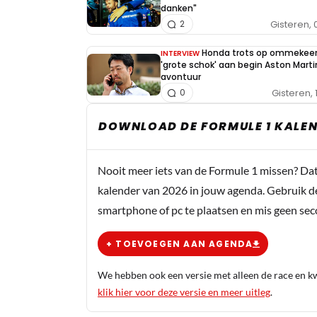
danken"
Gisteren, 
2
Honda trots op ommekeer
INTERVIEW
'grote schok' aan begin Aston Marti
avontuur
Gisteren, 
0
DOWNLOAD DE FORMULE 1 KALEN
Nooit meer iets van de Formule 1 missen? Da
kalender van 2026 in jouw agenda. Gebruik d
smartphone of pc te plaatsen en mis geen se
+ TOEVOEGEN AAN AGENDA
We hebben ook een versie met alleen de race en kwa
klik hier voor deze versie en meer uitleg
.