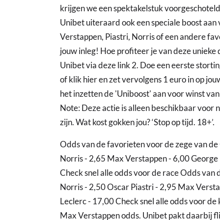
krijgen we een spektakelstuk voorgeschotel
Unibet uiteraard ook een speciale boost aan v
Verstappen, Piastri, Norris of een andere fav
jouw inleg! Hoe profiteer je van deze unieke
Unibet via deze link 2. Doe een eerste storti
of klik hier en zet vervolgens 1 euro in op jou
het inzetten de 'Uniboost' aan voor winst v
Note: Deze actie is alleen beschikbaar voor n
zijn. Wat kost gokken jou? ‘Stop op tijd. 18+’.
Odds van de favorieten voor de zege van de 
Norris - 2,65 Max Verstappen - 6,00 George R
Check snel alle odds voor de race Odds van d
Norris - 2,50 Oscar Piastri - 2,95 Max Verst
Leclerc - 17,00 Check snel alle odds voor de k
Max Verstappen odds. Unibet pakt daarbij fli