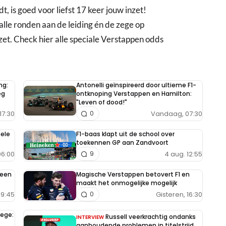
t, is goed voor liefst 17 keer jouw inzet!
alle ronden aan de leiding én de zege op
nzet. Check hier alle speciale Verstappen odds
ng:
Antonelli geïnspireerd door ultieme F1-
eg
ontknoping Verstappen en Hamilton:
"Leven of dood!"
17:30
Vandaag, 07:30
0
hele
F1-baas klapt uit de school over
toekennen GP aan Zandvoort
6:00
4 aug. 12:55
9
 een
Magische Verstappen betovert F1 en
maakt het onmogelijke mogelijk
09:45
Gisteren, 16:30
0
zege:
Russell veerkrachtig ondanks
INTERVIEW
aanhoudende problemen in titelstrijd