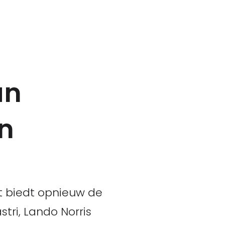
an
in
t biedt opnieuw de
tri, Lando Norris