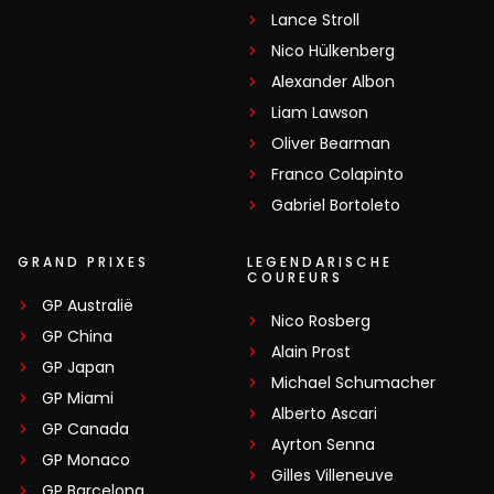
Lance Stroll
Nico Hülkenberg
Alexander Albon
Liam Lawson
Oliver Bearman
Franco Colapinto
Gabriel Bortoleto
GRAND PRIXES
LEGENDARISCHE
COUREURS
GP Australië
Nico Rosberg
GP China
Alain Prost
GP Japan
Michael Schumacher
GP Miami
Alberto Ascari
GP Canada
Ayrton Senna
GP Monaco
Gilles Villeneuve
GP Barcelona