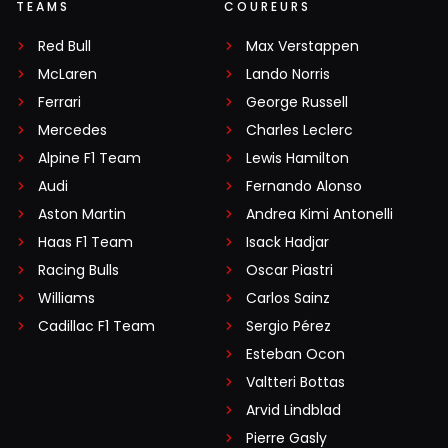
TEAMS
COUREURS
Red Bull
Max Verstappen
McLaren
Lando Norris
Ferrari
George Russell
Mercedes
Charles Leclerc
Alpine F1 Team
Lewis Hamilton
Audi
Fernando Alonso
Aston Martin
Andrea Kimi Antonelli
Haas F1 Team
Isack Hadjar
Racing Bulls
Oscar Piastri
Williams
Carlos Sainz
Cadillac F1 Team
Sergio Pérez
Esteban Ocon
Valtteri Bottas
Arvid Lindblad
Pierre Gasly