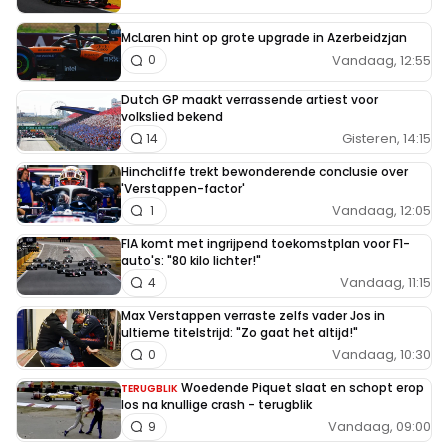
McLaren hint op grote upgrade in Azerbeidzjan
Vandaag, 12:55
0
Dutch GP maakt verrassende artiest voor
volkslied bekend
Gisteren, 14:15
14
Hinchcliffe trekt bewonderende conclusie over
'Verstappen-factor'
Vandaag, 12:05
1
FIA komt met ingrijpend toekomstplan voor F1-
auto's: "80 kilo lichter!"
Vandaag, 11:15
4
Max Verstappen verraste zelfs vader Jos in
ultieme titelstrijd: "Zo gaat het altijd!"
Vandaag, 10:30
0
Woedende Piquet slaat en schopt erop
TERUGBLIK
los na knullige crash - terugblik
Vandaag, 09:00
9