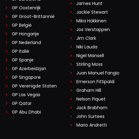
James Hunt
GP Oostenrijk
Jackie Stewart
GP Groot-Brittannië
Mika Häkkinen
GP België
Jos Verstappen
GP Hongarije
Jim Clark
GP Nederland
Niki Lauda
GP Italië
Nigel Mansell
GP Spanje
Stirling Moss
GP Azerbeidzjan
Juan Manuel Fangio
GP Singapore
Emerson Fittipaldi
GP Verenigde Staten
Graham Hill
GP Las Vegas
Nelson Piquet
GP Qatar
Jack Brabham
GP Abu Dhabi
John Surtees
Mario Andretti