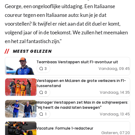
George, een ongelooflijke uitdaging. Een Italiaanse
coureur tegen een Italiaanse auto: kun je je dat
voorstellen? Ik twijfel er niet aan dat dit duel er komt,
volgend jaar of in de toekomst. We zullen het meemaken
en het zal fantastisch zijn."
MEEST GELEZEN
Teambaas Verstappen sluit F1-avontuur uit
Vandaag, 09:45
3
Verstappen en McLaren de grote verliezers in F1-
tussenstand
Vandaag, 14:35
0
Manager Verstappen zet Max in de schijnwerpers:
"Hij heeft de naald laten bewegen"
Vandaag, 13:45
1
Vacature: Formule 1-redacteur
Gisteren, 07:20