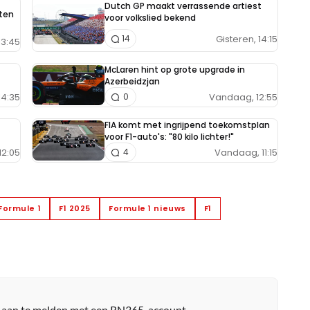
Dutch GP maakt verrassende artiest
aten
voor volkslied bekend
Gisteren, 14:15
14
13:45
McLaren hint op grote upgrade in
Azerbeidzjan
14:35
Vandaag, 12:55
0
FIA komt met ingrijpend toekomstplan
voor F1-auto's: "80 kilo lichter!"
12:05
Vandaag, 11:15
4
Formule 1
F1 2025
Formule 1 nieuws
F1
r aan te melden met een RN365-account.