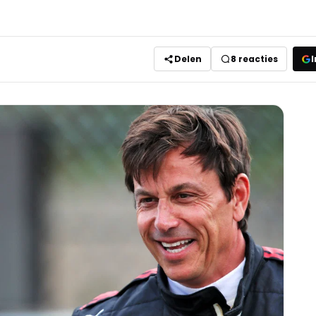
Delen
8
reacties
I