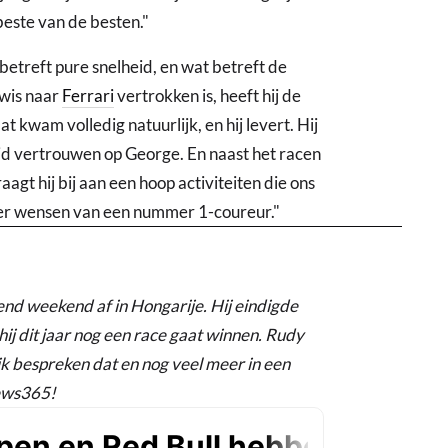
este van de besten."
t betreft pure snelheid, en wat betreft de
ewis naar
Ferrari
vertrokken is, heeft hij de
 kwam volledig natuurlijk, en hij levert. Hij
ltijd vertrouwen op George. En naast het racen
agt hij bij aan een hoop activiteiten die ons
eer wensen van een nummer 1-coureur."
nd weekend af in Hongarije. Hij eindigde
hij dit jaar nog een race gaat winnen. Rudy
k bespreken dat en nog veel meer in een
ews365!