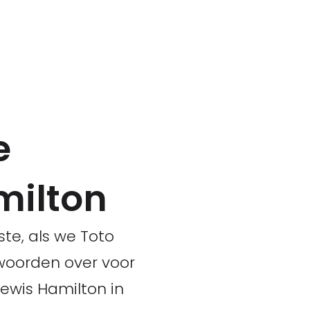
e
milton
te, als we Toto
woorden over voor
Lewis Hamilton in