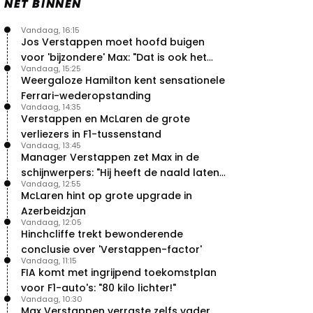
NET BINNEN
Vandaag, 16:15
Jos Verstappen moet hoofd buigen
voor 'bijzondere' Max: "Dat is ook het
Vandaag, 15:25
probleem!"
Weergaloze Hamilton kent sensationele
Ferrari-wederopstanding
Vandaag, 14:35
Verstappen en McLaren de grote
verliezers in F1-tussenstand
Vandaag, 13:45
Manager Verstappen zet Max in de
schijnwerpers: "Hij heeft de naald laten
Vandaag, 12:55
bewegen"
McLaren hint op grote upgrade in
Azerbeidzjan
Vandaag, 12:05
Hinchcliffe trekt bewonderende
conclusie over 'Verstappen-factor'
Vandaag, 11:15
FIA komt met ingrijpend toekomstplan
voor F1-auto's: "80 kilo lichter!"
Vandaag, 10:30
Max Verstappen verraste zelfs vader