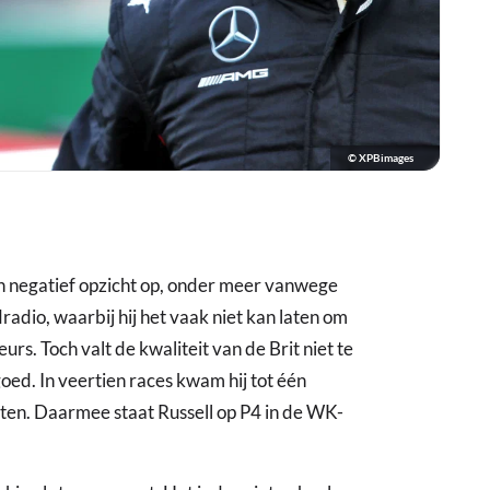
© XPBimages
in negatief opzicht op, onder meer vanwege
dio, waarbij hij het vaak niet kan laten om
rs. Toch valt de kwaliteit van de Brit niet te
oed. In veertien races kwam hij tot één
ten. Daarmee staat Russell op P4 in de WK-