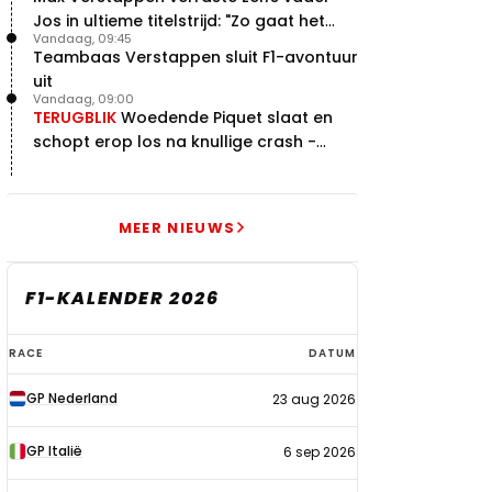
Jos in ultieme titelstrijd: "Zo gaat het
Vandaag, 09:45
altijd!"
Teambaas Verstappen sluit F1-avontuur
uit
Vandaag, 09:00
TERUGBLIK
Woedende Piquet slaat en
schopt erop los na knullige crash -
terugblik
MEER NIEUWS
F1-KALENDER 2026
F1-
RACE
DATUM
kalender
GP Nederland
23 aug 2026
2026
GP Italië
6 sep 2026