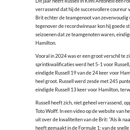
Dit jaar heeft Russell in Kimi Antonelli een r
verrassend dat hij de succesvollere coureur 
Brit echter de teamgenoot van zevenvoudig
tegenover de recordwinnaar kon hij goede sta
seizoenen dat ze teamgenoten waren, eindig
Hamilton.
Vooral in 2024 was er een groot verschil te zi
sprintkwalificaties werd het 5-1 voor Russell,
eindigde Russell 19 van de 24 keer voor Hami
heel groot. Russell werd zesde met 245 punt
eindigde Russell 13 keer voor Hamilton, terw
Russell heeft zich, niet geheel verrassend, 
Toto Wolff. In een video op de website van h
uit over de kwaliteiten van de Brit: "Als ik naa
heeft gemaakt in de Formule 1: van de snelle jo