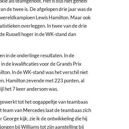
ookie als teamgenoot. Het is dus niet geheel
van de twee is. De afgelopen drie jaar was de
 wereldkampioen Lewis Hamilton. Maar ook
tistieken overleggen. In twee van de drie
de Russell hoger in de WK-stand dan
en in de onderlinge resultaten. In de
 in de kwalificaties voor de Grands Prix
lton. In de WK-stand was het verschil niet
en, Hamilton zevende met 223 punten, al
ijl het 7 keer andersom was.
opgewerkt tot het oogappeltje van teambaas
et team van
Mercedes
laat de teambaas zich
r George kijk, zie ik de ontwikkeling die hij
ngen bij Williams tot zijn aanstelling bij