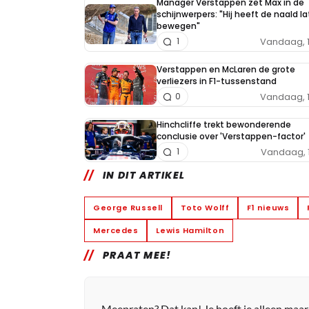
Manager Verstappen zet Max in de
schijnwerpers: "Hij heeft de naald l
bewegen"
Vandaag, 
1
Verstappen en McLaren de grote
verliezers in F1-tussenstand
Vandaag, 
0
Hinchcliffe trekt bewonderende
conclusie over 'Verstappen-factor'
Vandaag, 
1
IN DIT ARTIKEL
George Russell
Toto Wolff
F1 nieuws
Mercedes
Lewis Hamilton
PRAAT MEE!
Meepraten? Dat kan! Je hoeft je alleen maa