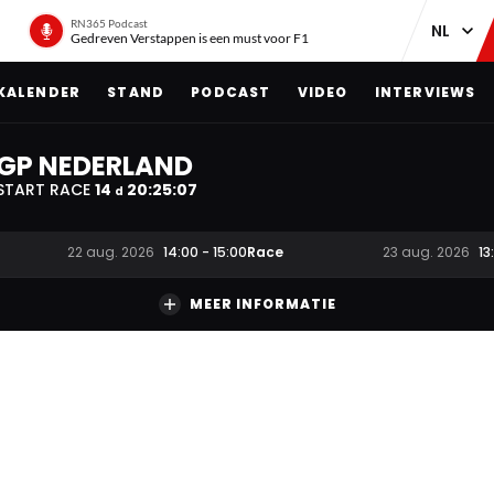
RN365 Podcast
Gedreven Verstappen is een must voor F1
KALENDER
STAND
PODCAST
VIDEO
INTERVIEWS
GP NEDERLAND
START RACE
14
20
:
25
:
05
d
Race
22 aug. 2026
14:00
-
15:00
23 aug. 2026
13
MEER INFORMATIE