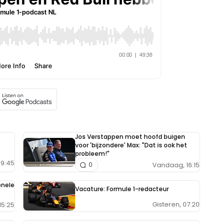
Jos Verstappen moet hoofd buigen
voor 'bijzondere' Max: "Dat is ook het
probleem!"
9:45
Vandaag, 16:15
0
onele
Vacature: Formule 1-redacteur
Gisteren, 07:20
15:25