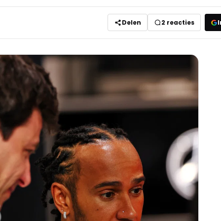
Delen
2
reacties
I