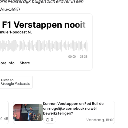
is Mosterdijk buigen zich erover in een
gNews365!
Kunnen Verstappen en Red Bull de
onmogelijke comeback nu wél
bewerkstelligen?
9:45
Vandaag, 18:00
0