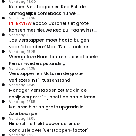
Vandaag, 18:00
Kunnen Verstappen en Red Bull de
onmogelijke comeback nu wél
Vandaag, 17:05
bewerkstelligen?
INTERVIEW
Rocco Coronel ziet grote
kansen met nieuwe Red Bull-aanwinst:
Vandaag, 16:15
"Hij weet de goede weg"
Jos Verstappen moet hoofd buigen
voor 'bijzondere' Max: "Dat is ook het
Vandaag, 15:25
probleem!"
Weergaloze Hamilton kent sensationele
Ferrari-wederopstanding
Vandaag, 14:35
Verstappen en McLaren de grote
verliezers in F1-tussenstand
Vandaag, 13:45
Manager Verstappen zet Max in de
schijnwerpers: "Hij heeft de naald laten
Vandaag, 12:55
bewegen"
McLaren hint op grote upgrade in
Azerbeidzjan
Vandaag, 12:05
Hinchcliffe trekt bewonderende
conclusie over 'Verstappen-factor'
Vandaag, 11:15