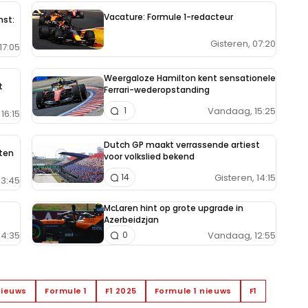
Vacature: Formule 1-redacteur
nst:
Gisteren, 07:20
17:05
Weergaloze Hamilton kent sensationele
t
Ferrari-wederopstanding
Vandaag, 15:25
1
16:15
Dutch GP maakt verrassende artiest
aten
voor volkslied bekend
Gisteren, 14:15
14
13:45
McLaren hint op grote upgrade in
Azerbeidzjan
14:35
Vandaag, 12:55
0
nieuws
Formule 1
F1 2025
Formule 1 nieuws
F1