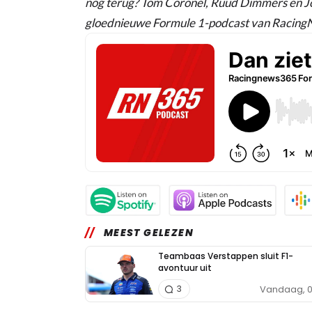
nog terug? Tom Coronel, Ruud Dimmers en Jor
gloednieuwe Formule 1-podcast van Racin
MEEST GELEZEN
Teambaas Verstappen sluit F1-
avontuur uit
Vandaag, 0
3