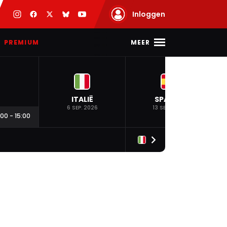
Inloggen
MEER
PREMIUM
ITALIË
SPANJE
6 SEP. 2026
13 SEP. 2026
:00
-
15:00