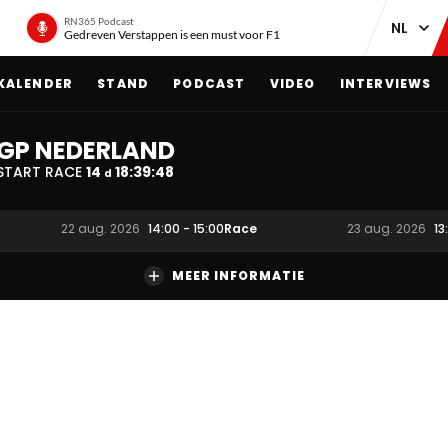
RN365 Podcast
Gedreven Verstappen is een must voor F1
KALENDER
STAND
PODCAST
VIDEO
INTERVIEWS
GP NEDERLAND
START RACE
14
18
:
39
:
47
d
Race
22 aug. 2026
14:00
-
15:00
23 aug. 2026
13
MEER INFORMATIE