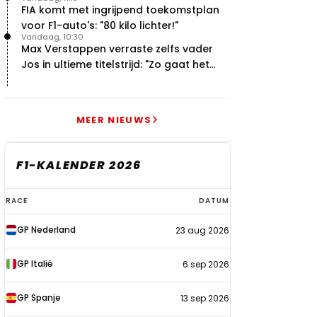
FIA komt met ingrijpend toekomstplan
voor F1-auto's: "80 kilo lichter!"
Vandaag, 10:30
Max Verstappen verraste zelfs vader
Jos in ultieme titelstrijd: "Zo gaat het
altijd!"
MEER NIEUWS
F1-KALENDER 2026
F1-
RACE
DATUM
kalender
GP Nederland
23 aug 2026
2026
GP Italië
6 sep 2026
GP Spanje
13 sep 2026