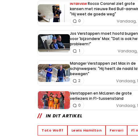
Rocco Coronel ziet grote
INTERVIEW
kansen met nieuwe Red Bull-aanwi
"Hij weet de goede weg"
Vandaag, 
0
Jos Verstappen moet hoofd buigen
voor 'bijzondere' Max: "Dat is ook he
probleem!"
Vandaag, 
1
Manager Verstappen zet Max in de
schijnwerpers: "Hij heeft de naald l
bewegen"
Vandaag, 
2
Verstappen en McLaren de grote
verliezers in F1-tussenstand
Vandaag, 
0
IN DIT ARTIKEL
Toto Wolff
Lewis Hamilton
Ferrari
F1 