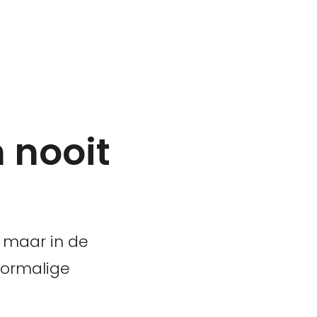
n nooit
 maar in de
oormalige