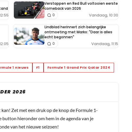
Verstappen en Red Bull voltooien eerste
tand
comeback van 2026
12:55
Vandaag, 10:30
0
Lindblad herinnert zich belangrijke
ontmoeting met Marko: "Daar is alles
echt begonnen"
12:05
Vandaag, 11:15
0
rmule 1 nieuws
F1
Formule 1 Grand Prix Qatar 2024
DER 2026
t kan! Zet met een druk op de knop de Formule 1-
e button hieronder om hem in de agenda van je
conde van het nieuwe seizoen!