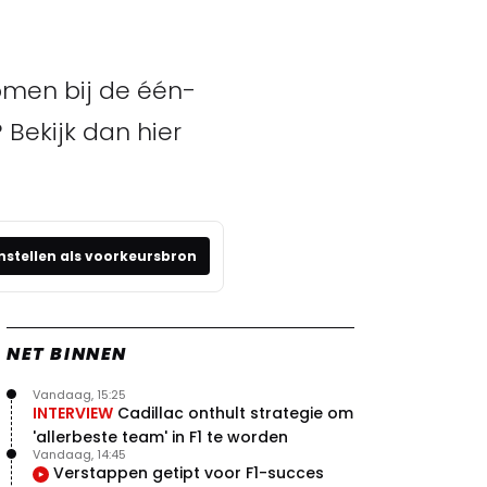
omen bij de één-
 Bekijk dan hier
nstellen als voorkeursbron
NET BINNEN
Vandaag, 15:25
INTERVIEW
Cadillac onthult strategie om
'allerbeste team' in F1 te worden
Vandaag, 14:45
Verstappen getipt voor F1-succes