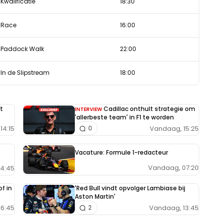
Kwalificatie
18:30
Race
16:00
Paddock Walk
22:00
In de Slipstream
18:00
t
Cadillac onthult strategie om
INTERVIEW
'allerbeste team' in F1 te worden
14:15
Vandaag, 15:25
0
Vacature: Formule 1-redacteur
Vandaag, 07:20
14:45
f in
'Red Bull vindt opvolger Lambiase bij
Aston Martin'
6:45
Vandaag, 13:45
2