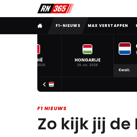
VOLLEDIG MENU
F1-NIEUWS
MAX VERSTAPPEN
BELGIË
HONGARIJE
19 JUL. 2026
26 JUL. 2026
Kwali.
F1 NIEUWS
Zo kijk jij d