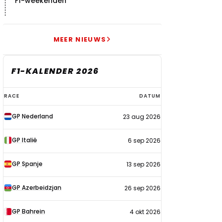
F1-weekenden
MEER NIEUWS
F1-KALENDER 2026
F1-
RACE
DATUM
kalender
GP Nederland
23 aug 2026
2026
GP Italië
6 sep 2026
GP Spanje
13 sep 2026
GP Azerbeidzjan
26 sep 2026
GP Bahrein
4 okt 2026