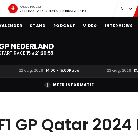
RN365 Podcast
Gedreven Verstappen is een must voor F1
KALENDER
STAND
PODCAST
VIDEO
INTERVIEWS
GP NEDERLAND
START RACE
15
21
:
20
:
53
d
Race
22 aug. 2026
14:00
-
15:00
23 aug. 2026
13
MEER INFORMATIE
e F1 GP Qatar 2024 