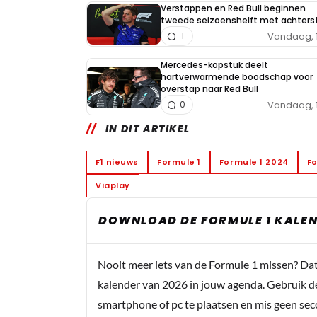
Verstappen en Red Bull beginnen
tweede seizoenshelft met achters
Vandaag, 
1
Mercedes-kopstuk deelt
hartverwarmende boodschap voor
overstap naar Red Bull
Vandaag, 
0
IN DIT ARTIKEL
F1 nieuws
Formule 1
Formule 1 2024
Fo
Viaplay
DOWNLOAD DE FORMULE 1 KALEN
Nooit meer iets van de Formule 1 missen? Da
kalender van 2026 in jouw agenda. Gebruik d
smartphone of pc te plaatsen en mis geen se