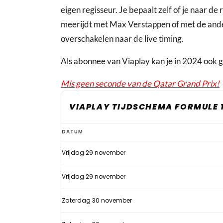
eigen regisseur. Je bepaalt zelf of je naar de
meerijdt met Max Verstappen of met de ande
overschakelen naar de live timing.
Als abonnee van Viaplay kan je in 2024 ook g
Mis geen seconde van de Qatar Grand Prix!
VIAPLAY TIJDSCHEMA FORMULE 
Zo
DATUM
kijk
Vrijdag 29 november
jij
de
Vrijdag 29 november
F1
GP
Zaterdag 30 november
Qatar