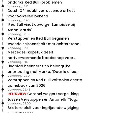
ondanks Red Bull-problemen
Vandaag, 14:15
Dutch GP maakt verrassende artiest
voor volkslied bekend
Vandaag, 13:45
'Red Bull vindt opvolger Lambiase bij
Aston Martin'
Vandaag, 12:55
Verstappen en Red Bull beginnen
tweede seizoenshelft met achterstand
Vandaag, 12:05
Mercedes-kopstuk deelt
hartverwarmende boodschap voor
Vandaag, 11:15
overstap naar Red Bull
Lindblad herinnert zich belangrijke
ontmoeting met Marko: "Daar is alles
Vandaag, 10:30
echt begonnen"
Verstappen en Red Bull voltooien eerste
comeback van 2026
Vandaag, 09:45
INTERVIEW
Coronel weigert vergelijking
tussen Verstappen en Antonelli: "Nog
Vandaag, 09:00
niet dat niveau"
Briatore pleit voor ingrijpende wijziging