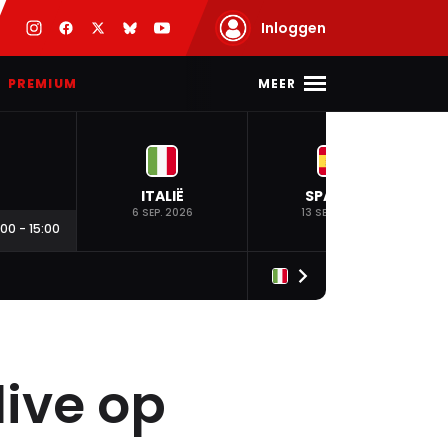
Inloggen
MEER
PREMIUM
ITALIË
SPANJE
6 SEP. 2026
13 SEP. 2026
:00
-
15:00
live op