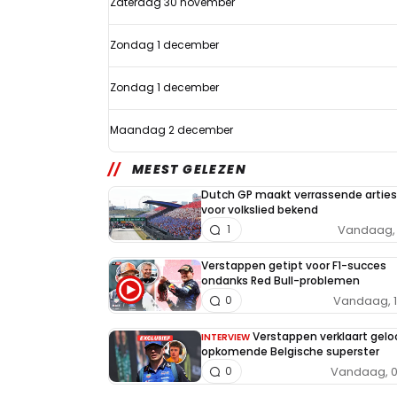
Zaterdag 30 november
2024
live
Zondag 1 december
op
TV
Zondag 1 december
Maandag 2 december
MEEST GELEZEN
Dutch GP maakt verrassende arties
voor volkslied bekend
Vandaag, 
1
Verstappen getipt voor F1-succes
ondanks Red Bull-problemen
Vandaag, 
0
Verstappen verklaart geloo
INTERVIEW
opkomende Belgische superster
Vandaag, 0
0