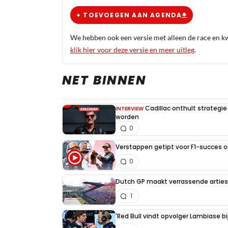
+ TOEVOEGEN AAN AGENDA
We hebben ook een versie met alleen de race en kwa
klik hier voor deze versie en meer uitleg
.
NET BINNEN
Cadillac onthult strategie
INTERVIEW
worden
0
Verstappen getipt voor F1-succes 
0
Dutch GP maakt verrassende artiest
1
'Red Bull vindt opvolger Lambiase bi