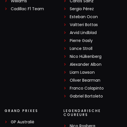
Williams
Carlos Sainz
Cadillac F1 Team
Sergio Pérez
Esteban Ocon
Valtteri Bottas
Arvid Lindblad
Pierre Gasly
Lance Stroll
Nico Hülkenberg
Alexander Albon
Liam Lawson
Oliver Bearman
Franco Colapinto
Gabriel Bortoleto
GRAND PRIXES
LEGENDARISCHE
COUREURS
GP Australië
Nico Rosberg