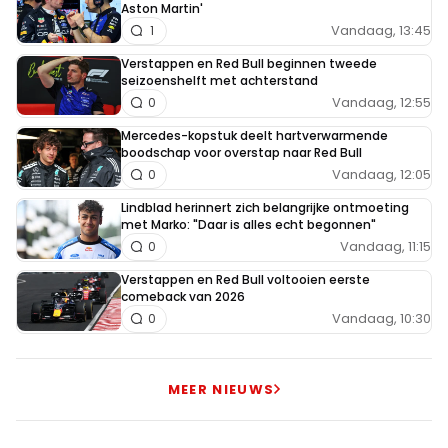
Aston Martin'
Vandaag, 13:45
1
Verstappen en Red Bull beginnen tweede
seizoenshelft met achterstand
Vandaag, 12:55
0
Mercedes-kopstuk deelt hartverwarmende
boodschap voor overstap naar Red Bull
Vandaag, 12:05
0
Lindblad herinnert zich belangrijke ontmoeting
met Marko: "Daar is alles echt begonnen"
Vandaag, 11:15
0
Verstappen en Red Bull voltooien eerste
comeback van 2026
Vandaag, 10:30
0
MEER NIEUWS