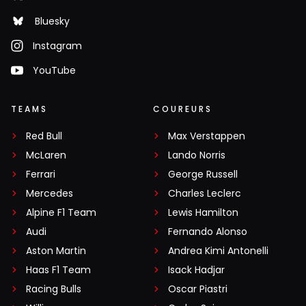
Bluesky
Instagram
YouTube
TEAMS
COUREURS
Red Bull
Max Verstappen
McLaren
Lando Norris
Ferrari
George Russell
Mercedes
Charles Leclerc
Alpine F1 Team
Lewis Hamilton
Audi
Fernando Alonso
Aston Martin
Andrea Kimi Antonelli
Haas F1 Team
Isack Hadjar
Racing Bulls
Oscar Piastri