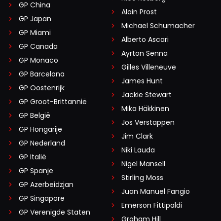
GP China
Alain Prost
GP Japan
Michael Schumacher
GP Miami
Alberto Ascari
GP Canada
Ayrton Senna
GP Monaco
Gilles Villeneuve
GP Barcelona
James Hunt
GP Oostenrijk
Jackie Stewart
GP Groot-Brittannië
Mika Häkkinen
GP België
Jos Verstappen
GP Hongarije
Jim Clark
GP Nederland
Niki Lauda
GP Italië
Nigel Mansell
GP Spanje
Stirling Moss
GP Azerbeidzjan
Juan Manuel Fangio
GP Singapore
Emerson Fittipaldi
GP Verenigde Staten
Graham Hill