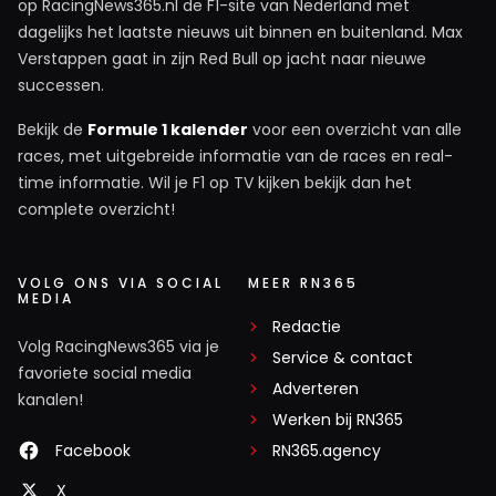
op RacingNews365.nl de F1-site van Nederland met
dagelijks het laatste nieuws uit binnen en buitenland. Max
Verstappen gaat in zijn Red Bull op jacht naar nieuwe
successen.
Bekijk de
Formule 1 kalender
voor een overzicht van alle
races, met uitgebreide informatie van de races en real-
time informatie. Wil je F1 op TV kijken bekijk dan het
complete overzicht!
VOLG ONS VIA SOCIAL
MEER RN365
MEDIA
Redactie
Volg RacingNews365 via je
Service & contact
favoriete social media
Adverteren
kanalen!
Werken bij RN365
Facebook
RN365.agency
X