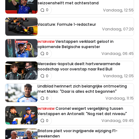
seizoenshelft met achterstand
Vandaag, 12:55
0
Vacature: Formule 1-redacteur
Vandaag, 07:20
Verstappen verklaart geloof in
INTERVIEW
opkomende Belgische superster
Vandaag, 06:45
0
Mercedes-kopstuk deelt hartverwarmende
boodschap voor overstap naar Red Bull
Vandaag, 12:05
0
Lindblad herinnert zich belangrijke ontmoeting
met Marko: "Daar is alles echt begonnen"
Vandaag, 11:15
0
Coronel weigert vergelijking tussen
INTERVIEW
Verstappen en Antonelli: "Nog niet dat niveau"
Vandaag, 09:45
0
Briatore pleit voor ingrijpende wijziging F1-
weekenden