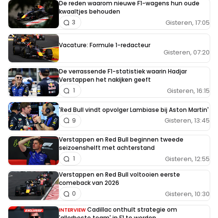
De reden waarom nieuwe F1-wagens hun oude
kwaaltjes behouden
Gisteren, 17:05
3
Vacature: Formule 1-redacteur
Gisteren, 07:20
De verrassende F1-statistiek waarin Hadjar
Verstappen het nakijken geeft
Gisteren, 16:15
1
'Red Bull vindt opvolger Lambiase bij Aston Martin'
Gisteren, 13:45
9
Verstappen en Red Bull beginnen tweede
seizoenshelft met achterstand
Gisteren, 12:55
1
Verstappen en Red Bull voltooien eerste
comeback van 2026
Gisteren, 10:30
0
Cadillac onthult strategie om
INTERVIEW
'allerbeste team' in F1 te worden