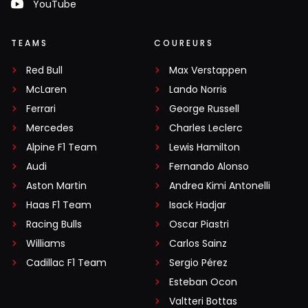
YouTube
TEAMS
COUREURS
Red Bull
Max Verstappen
McLaren
Lando Norris
Ferrari
George Russell
Mercedes
Charles Leclerc
Alpine F1 Team
Lewis Hamilton
Audi
Fernando Alonso
Aston Martin
Andrea Kimi Antonelli
Haas F1 Team
Isack Hadjar
Racing Bulls
Oscar Piastri
Williams
Carlos Sainz
Cadillac F1 Team
Sergio Pérez
Esteban Ocon
Valtteri Bottas