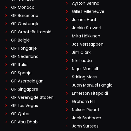
Ayrton Senna
GP Monaco
Gilles Villeneuve
GP Barcelona
James Hunt
GP Oostenrijk
Jackie Stewart
GP Groot-Brittannië
Mika Häkkinen
GP België
Jos Verstappen
GP Hongarije
Jim Clark
GP Nederland
Niki Lauda
GP Italië
Nigel Mansell
GP Spanje
Stirling Moss
GP Azerbeidzjan
Juan Manuel Fangio
GP Singapore
Emerson Fittipaldi
GP Verenigde Staten
Graham Hill
GP Las Vegas
Nelson Piquet
GP Qatar
Jack Brabham
GP Abu Dhabi
John Surtees