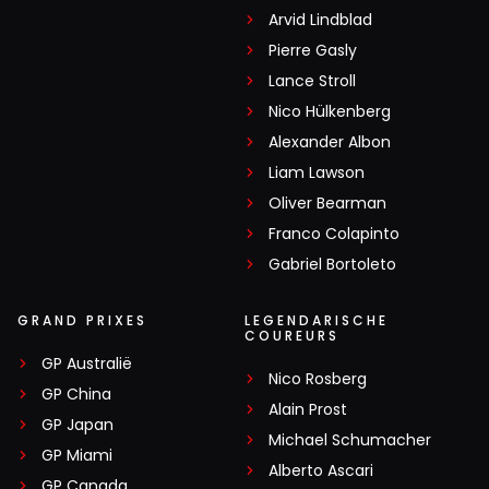
Arvid Lindblad
Pierre Gasly
Lance Stroll
Nico Hülkenberg
Alexander Albon
Liam Lawson
Oliver Bearman
Franco Colapinto
Gabriel Bortoleto
GRAND PRIXES
LEGENDARISCHE
COUREURS
GP Australië
Nico Rosberg
GP China
Alain Prost
GP Japan
Michael Schumacher
GP Miami
Alberto Ascari
GP Canada