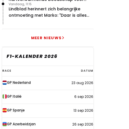
Vandaag, 11:15
overstap naar Red Bull
Lindblad herinnert zich belangrijke
ontmoeting met Marko: "Daar is alles
echt begonnen"
MEER NIEUWS
F1-KALENDER 2026
F1-
RACE
DATUM
kalender
GP Nederland
23 aug 2026
2026
GP Italië
6 sep 2026
GP Spanje
13 sep 2026
GP Azerbeidzjan
26 sep 2026