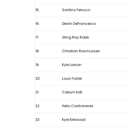
15.
Santino Ferrucci
16.
Devlin DeFrancesco
17.
Sting Ray Robb
18.
Christian Rasmussen
19.
Kyle Larson
20.
Louis Foster
21.
Callum Ilott
22.
Helio Castroneves
23.
Kyle Kirkwood