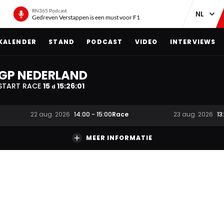
RN365 Podcast
Gedreven Verstappen is een must voor F1
KALENDER
STAND
PODCAST
VIDEO
INTERVIEWS
GP NEDERLAND
START RACE
15
15
:
26
:
01
d
Race
22 aug. 2026
14:00
-
15:00
23 aug. 2026
13
MEER INFORMATIE