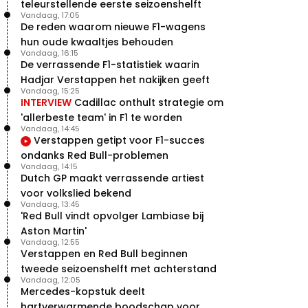
teleurstellende eerste seizoenshelft
Vandaag, 17:05
De reden waarom nieuwe F1-wagens
hun oude kwaaltjes behouden
Vandaag, 16:15
De verrassende F1-statistiek waarin
Hadjar Verstappen het nakijken geeft
Vandaag, 15:25
INTERVIEW
Cadillac onthult strategie om
'allerbeste team' in F1 te worden
Vandaag, 14:45
Verstappen getipt voor F1-succes
ondanks Red Bull-problemen
Vandaag, 14:15
Dutch GP maakt verrassende artiest
voor volkslied bekend
Vandaag, 13:45
'Red Bull vindt opvolger Lambiase bij
Aston Martin'
Vandaag, 12:55
Verstappen en Red Bull beginnen
tweede seizoenshelft met achterstand
Vandaag, 12:05
Mercedes-kopstuk deelt
hartverwarmende boodschap voor