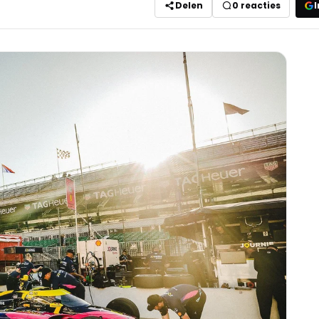
Delen
0
reacties
I