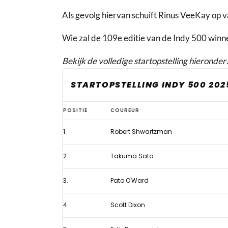
Als gevolg hiervan schuift Rinus VeeKay op v
Wie zal de 109e editie van de Indy 500 winn
Bekijk de volledige startopstelling hieronder
STARTOPSTELLING INDY 500 202
Aangepaste
POSITIE
COUREUR
startopstelling
1.
Robert Shwartzman
Indy
500
2.
Takuma Sato
2025
na
3.
Pato O'Ward
meerdere
4.
Scott Dixon
straffen