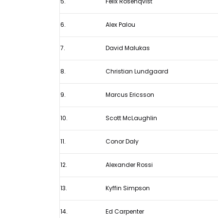
5.
Felix Rosenqvist
6.
Alex Palou
7.
David Malukas
8.
Christian Lundgaard
9.
Marcus Ericsson
10.
Scott McLaughlin
11.
Conor Daly
12.
Alexander Rossi
13.
Kyffin Simpson
14.
Ed Carpenter