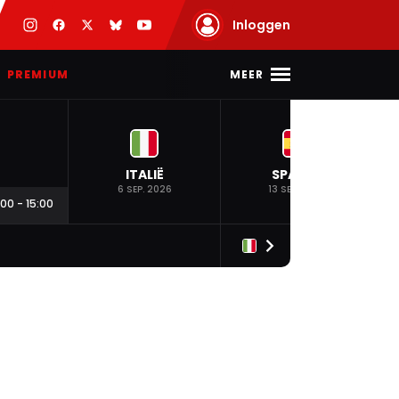
Inloggen
MEER
PREMIUM
ITALIË
SPANJE
6 SEP. 2026
13 SEP. 2026
:00
-
15:00