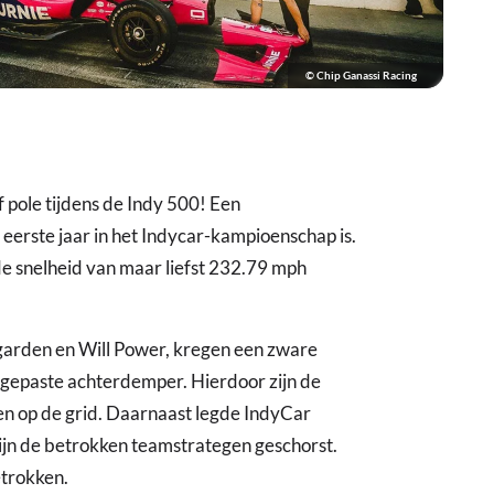
© Chip Ganassi Racing
pole tijdens de Indy 500! Een
 eerste jaar in het Indycar-kampioenschap is.
de snelheid van maar liefst 232.79 mph
arden en Will Power, kregen een zware
angepaste achterdemper. Hierdoor zijn de
sen op de grid. Daarnaast legde IndyCar
ijn de betrokken teamstrategen geschorst.
etrokken.