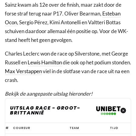
Sainz kwam als 12e over de finish, maar zakt door de
forse straf terug naar P17. Oliver Bearman,
Esteban
Ocon
, Sergio Pérez, Kimi Antonelli en Valtteri Bottas
schuiven daardoor allemaal één positie op. Voor de WK-
stand heeft het geen gevolgen.
Charles Leclerc won de race op Silverstone, met George
Russell en
Lewis Hamilton
die ook op het podium stonden.
Max Verstappen
viel in de slotfase van de race uit na een
crash.
Bekijk de aangepaste uitslag hieronder!
UITSLAG RACE - GROOT-
BRITTANNIË
Aangepaste
#
COUREUR
TEAM
TIJD
uitslag