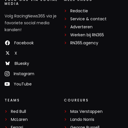
MEDIA
Redactie
Volg RacingNews365 via je
Service & contact
favoriete social media
Adverteren
kanalen!
Werken bij RN365
Facebook
RN365.agency
X
Bluesky
Instagram
YouTube
TEAMS
COUREURS
Red Bull
Max Verstappen
McLaren
Lando Norris
Ferrari
George Russell