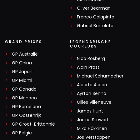
Oliver Bearman
Franco Colapinto
Gabriel Bortoleto
GRAND PRIXES
LEGENDARISCHE
COUREURS
GP Australië
Nico Rosberg
GP China
Alain Prost
GP Japan
Michael Schumacher
GP Miami
Alberto Ascari
GP Canada
Ayrton Senna
GP Monaco
Gilles Villeneuve
GP Barcelona
James Hunt
GP Oostenrijk
Jackie Stewart
GP Groot-Brittannië
Mika Häkkinen
GP België
Jos Verstappen