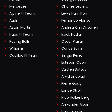
Mercedes
Charles Leclerc
Alpine F1 Team
Lewis Hamilton
Audi
Fernando Alonso
Aston Martin
Andrea Kimi Antonelli
Haas F1 Team
Isack Hadjar
Racing Bulls
Oscar Piastri
Williams
Carlos Sainz
Cadillac F1 Team
Sergio Pérez
Esteban Ocon
Valtteri Bottas
Arvid Lindblad
Pierre Gasly
Lance Stroll
Nico Hülkenberg
Alexander Albon
Liam Lawson