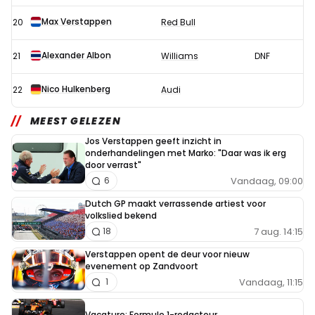
Max Verstappen
20
Red Bull
Alexander Albon
21
Williams
DNF
Nico Hulkenberg
22
Audi
MEEST GELEZEN
Jos Verstappen geeft inzicht in
onderhandelingen met Marko: "Daar was ik erg
door verrast"
Vandaag, 09:00
6
Dutch GP maakt verrassende artiest voor
volkslied bekend
7 aug. 14:15
18
Verstappen opent de deur voor nieuw
evenement op Zandvoort
Vandaag, 11:15
1
Vacature: Formule 1-redacteur