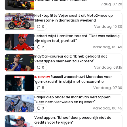
7 aug. 07:20
Niet-topfitte Veijer crasht uit Moto2-race op
Silverstone in dramatisch weekend
Vandaag, 10:30
0
Herbert wijst Hamilton terecht: "Dat was volledig
zijn eigen fout, punt uit"
Vandaag, 09:45
2
IndyCar-coureur dolt: "Ik heb gehoord dat
Verstappen hierheen zou komen!"
Vandaag, 08:15
0
Russell waarschuwt Mercedes voor
INTERVIEW
'gemakzucht' in strijd met concurrentie
Vandaag, 07:30
5
Hadjar diep onder de indruk van Verstappen:
"Geef hem vier wielen en hij levert"
Vandaag, 06:45
3
Verstappen: "Ik hoef daar persoonlijk niet de
credits voor te krijgen"