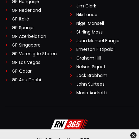
GP Hongarije
Jim Clark
GP Nederland
Niki Lauda
GP Italië
Nigel Mansell
GP Spanje
Stirling Moss
GP Azerbeidzjan
Juan Manuel Fangio
GP Singapore
Emerson Fittipaldi
GP Verenigde Staten
Graham Hill
GP Las Vegas
Nelson Piquet
GP Qatar
Jack Brabham
GP Abu Dhabi
John Surtees
Mario Andretti