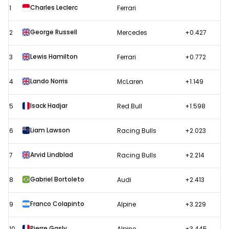
Charles Leclerc
1
Ferrari
race
F1
George Russell
2
Mercedes
+0.427
GP
Groot-
Lewis Hamilton
3
Ferrari
+0.772
Brittannië
Lando Norris
4
McLaren
+1.149
2026
Isack Hadjar
5
Red Bull
+1.598
Liam Lawson
6
Racing Bulls
+2.023
Arvid Lindblad
7
Racing Bulls
+2.214
Gabriel Bortoleto
8
Audi
+2.413
Franco Colapinto
9
Alpine
+3.229
Pierre Gasly
10
Alpine
+3.445