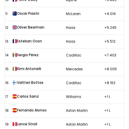
Oscar Piastri
11
McLaren
+4.014
Oliver Bearman
12
Haas
+5.245
Esteban Ocon
13
Haas
+5.512
Sergio Pérez
14
Cadillac
+7.403
Kimi Antonelli
15
Mercedes
+8.005
Valtteri Bottas
16
Cadillac
+8.162
Carlos Sainz
17
Williams
+1 L
Fernando Alonso
18
Aston Martin
+1 L
Lance Stroll
19
Aston Martin
+1 L