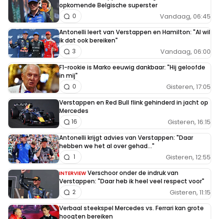
opkomende Belgische superster
Vandaag, 06:45
0
Antonelli leert van Verstappen en Hamilton: "Al wil
ik dat ook bereiken"
Vandaag, 06:00
3
F1-rookie is Marko eeuwig dankbaar: "Hij geloofde
in mij"
Gisteren, 17:05
0
Verstappen en Red Bull flink gehinderd in jacht op
Mercedes
Gisteren, 16:15
16
Antonelli krijgt advies van Verstappen: "Daar
hebben we het al over gehad..."
Gisteren, 12:55
1
Verschoor onder de indruk van
INTERVIEW
Verstappen: "Daar heb ik heel veel respect voor"
Gisteren, 11:15
2
Verbaal steekspel Mercedes vs. Ferrari kan grote
hoogten bereiken