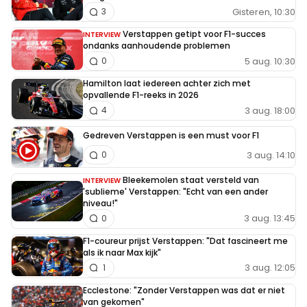
Gisteren, 10:30
3
Verstappen getipt voor F1-succes
INTERVIEW
ondanks aanhoudende problemen
5 aug. 10:30
0
Hamilton laat iedereen achter zich met
opvallende F1-reeks in 2026
3 aug. 18:00
4
Gedreven Verstappen is een must voor F1
3 aug. 14:10
0
Bleekemolen staat versteld van
INTERVIEW
'sublieme' Verstappen: "Echt van een ander
niveau!"
3 aug. 13:45
0
F1-coureur prijst Verstappen: "Dat fascineert me
als ik naar Max kijk"
3 aug. 12:05
1
Ecclestone: "Zonder Verstappen was dat er niet
van gekomen"