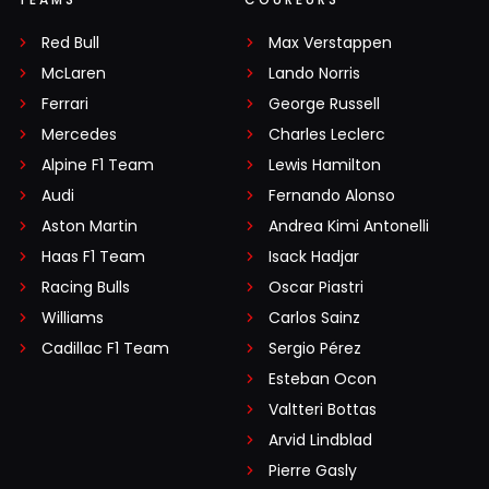
Red Bull
Max Verstappen
McLaren
Lando Norris
Ferrari
George Russell
Mercedes
Charles Leclerc
Alpine F1 Team
Lewis Hamilton
Audi
Fernando Alonso
Aston Martin
Andrea Kimi Antonelli
Haas F1 Team
Isack Hadjar
Racing Bulls
Oscar Piastri
Williams
Carlos Sainz
Cadillac F1 Team
Sergio Pérez
Esteban Ocon
Valtteri Bottas
Arvid Lindblad
Pierre Gasly