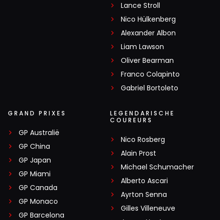
Lance Stroll
Nico Hülkenberg
Alexander Albon
Liam Lawson
Oliver Bearman
Franco Colapinto
Gabriel Bortoleto
GRAND PRIXES
LEGENDARISCHE
COUREURS
GP Australië
Nico Rosberg
GP China
Alain Prost
GP Japan
Michael Schumacher
GP Miami
Alberto Ascari
GP Canada
Ayrton Senna
GP Monaco
Gilles Villeneuve
GP Barcelona