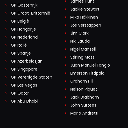
James Hunt
GP Oostenrijk
Jackie Stewart
GP Groot-Brittannië
Mika Häkkinen
GP België
Jos Verstappen
GP Hongarije
Jim Clark
GP Nederland
Niki Lauda
GP Italië
Nigel Mansell
GP Spanje
Stirling Moss
GP Azerbeidzjan
Juan Manuel Fangio
GP Singapore
Emerson Fittipaldi
GP Verenigde Staten
Graham Hill
GP Las Vegas
Nelson Piquet
GP Qatar
Jack Brabham
GP Abu Dhabi
John Surtees
Mario Andretti