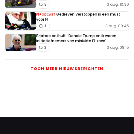
3 aug. 10:30
8
Gedreven Verstappen is een must
F1 PODCAST
voor F1
3 aug. 09:45
1
Briatore onthult: 'Donald Trump en ik waren
initiatiefnemers van mislukte F1-race'
3 aug. 08:15
3
TOON MEER NIEUWSBERICHTEN