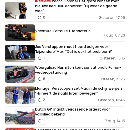
Rocco Coronel ziet grote kansen met
INTERVIEW
nieuwe Red Bull-aanwinst: "Hij weet de goede
weg"
Gisteren, 17:05
0
Vacature: Formule 1-redacteur
7 aug. 07:20
Jos Verstappen moet hoofd buigen voor
'bijzondere' Max: "Dat is ook het probleem!"
Gisteren, 16:15
1
Weergaloze Hamilton kent sensationele Ferrari-
wederopstanding
Gisteren, 15:25
8
Manager Verstappen zet Max in de schijnwerpers:
"Hij heeft de naald laten bewegen"
Gisteren, 13:45
2
Dutch GP maakt verrassende artiest voor
volkslied bekend
7 aug. 14:15
14