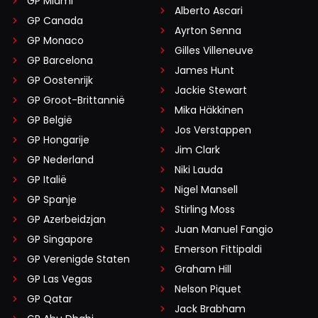
GP Miami
Alberto Ascari
GP Canada
Ayrton Senna
GP Monaco
Gilles Villeneuve
GP Barcelona
James Hunt
GP Oostenrijk
Jackie Stewart
GP Groot-Brittannië
Mika Häkkinen
GP België
Jos Verstappen
GP Hongarije
Jim Clark
GP Nederland
Niki Lauda
GP Italië
Nigel Mansell
GP Spanje
Stirling Moss
GP Azerbeidzjan
Juan Manuel Fangio
GP Singapore
Emerson Fittipaldi
GP Verenigde Staten
Graham Hill
GP Las Vegas
Nelson Piquet
GP Qatar
Jack Brabham