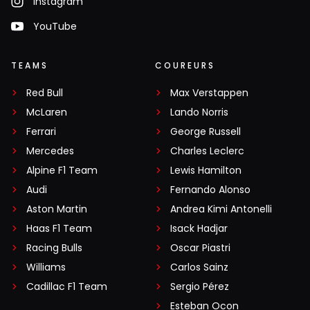
Instagram
YouTube
TEAMS
COUREURS
Red Bull
Max Verstappen
McLaren
Lando Norris
Ferrari
George Russell
Mercedes
Charles Leclerc
Alpine F1 Team
Lewis Hamilton
Audi
Fernando Alonso
Aston Martin
Andrea Kimi Antonelli
Haas F1 Team
Isack Hadjar
Racing Bulls
Oscar Piastri
Williams
Carlos Sainz
Cadillac F1 Team
Sergio Pérez
Esteban Ocon