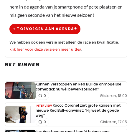
hem in de agenda van je smartphone of pc te plaatsen en
mis geen seconde van het nieuwe seizoen!
+ TOEVOEGEN AAN AGENDA
We hebben ook een versie met alleen de race en kwalificatie.
klik hier voor deze versie en meer uitleg
.
NET BINNEN
Kunnen Verstappen en Red Bull de onmogelijke
comeback nu wél bewerkstelligen?
Gisteren, 18:00
0
Rocco Coronel ziet grote kansen met
INTERVIEW
nieuwe Red Bull-aanwinst: "Hij weet de goede
weg"
Gisteren, 17:05
0
Jos Verstappen moet hoofd buigen voor