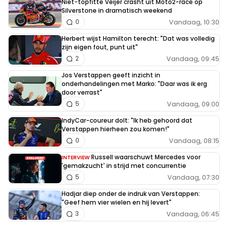
Niet-topfitte Veijer crasht uit Moto2-race op
Silverstone in dramatisch weekend
Vandaag, 10:30
0
Herbert wijst Hamilton terecht: "Dat was volledig
zijn eigen fout, punt uit"
Vandaag, 09:45
2
Jos Verstappen geeft inzicht in
onderhandelingen met Marko: "Daar was ik erg
door verrast"
Vandaag, 09:00
5
IndyCar-coureur dolt: "Ik heb gehoord dat
Verstappen hierheen zou komen!"
Vandaag, 08:15
0
Russell waarschuwt Mercedes voor
INTERVIEW
'gemakzucht' in strijd met concurrentie
Vandaag, 07:30
5
Hadjar diep onder de indruk van Verstappen:
"Geef hem vier wielen en hij levert"
Vandaag, 06:45
3