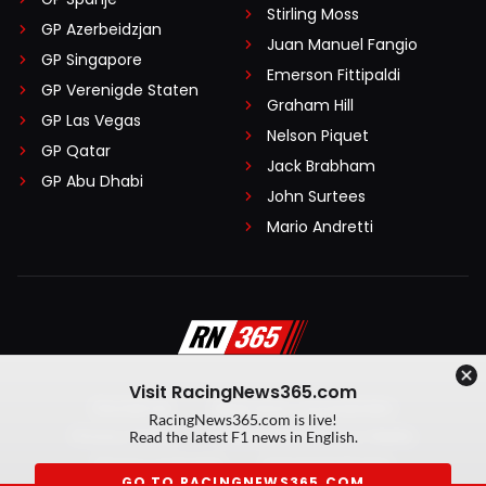
Stirling Moss
GP Azerbeidzjan
Juan Manuel Fangio
GP Singapore
Emerson Fittipaldi
GP Verenigde Staten
Graham Hill
GP Las Vegas
Nelson Piquet
GP Qatar
Jack Brabham
GP Abu Dhabi
John Surtees
Mario Andretti
Visit RacingNews365.com
Disclaimer
Algemene voorwaarden
RacingNews365.com is live!
Privacy Policy
Created by On Your Marks
Read the latest F1 news in English.
Privacy manager
Kansspeluitingen
GO TO RACINGNEWS365.COM