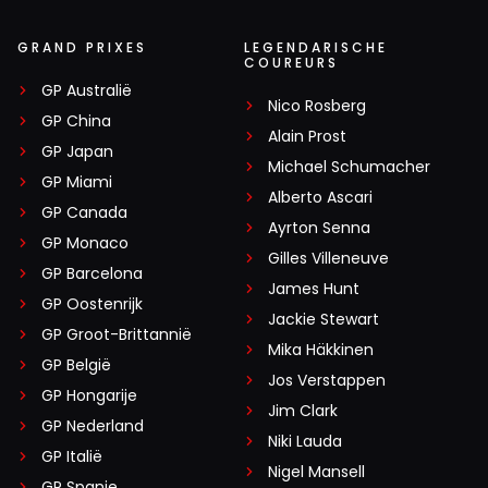
GRAND PRIXES
LEGENDARISCHE
COUREURS
GP Australië
Nico Rosberg
GP China
Alain Prost
GP Japan
Michael Schumacher
GP Miami
Alberto Ascari
GP Canada
Ayrton Senna
GP Monaco
Gilles Villeneuve
GP Barcelona
James Hunt
GP Oostenrijk
Jackie Stewart
GP Groot-Brittannië
Mika Häkkinen
GP België
Jos Verstappen
GP Hongarije
Jim Clark
GP Nederland
Niki Lauda
GP Italië
Nigel Mansell
GP Spanje