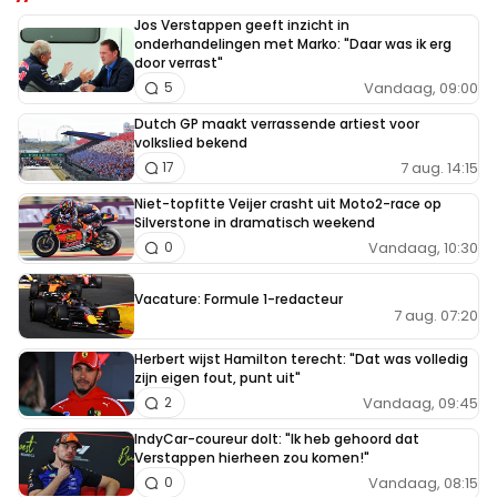
Jos Verstappen geeft inzicht in
onderhandelingen met Marko: "Daar was ik erg
door verrast"
Vandaag, 09:00
5
Dutch GP maakt verrassende artiest voor
volkslied bekend
7 aug. 14:15
17
Niet-topfitte Veijer crasht uit Moto2-race op
Silverstone in dramatisch weekend
Vandaag, 10:30
0
Vacature: Formule 1-redacteur
7 aug. 07:20
Herbert wijst Hamilton terecht: "Dat was volledig
zijn eigen fout, punt uit"
Vandaag, 09:45
2
IndyCar-coureur dolt: "Ik heb gehoord dat
Verstappen hierheen zou komen!"
Vandaag, 08:15
0