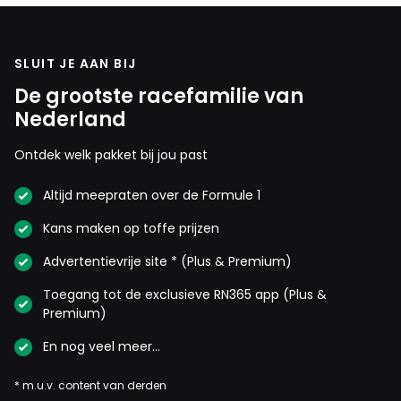
Artis
SLUIT JE AAN BIJ
18 oktober 2025 18:00
De grootste racefamilie van
Zak zal toch met Norris moeten praten, dat deze in de
Nederland
eerste bocht niet no nerveus moet remmen en met Piastri
waarom hij bij de eerste bocht denkt ruimte te hebben om
Ontdek welk pakket bij jou past
2 meter op te schuiven van zijn lijn. Dit is toch echt een
MCLaren foutenketen die hun de punten kost.
Altijd meepraten over de Formule 1
Kans maken op toffe prijzen
Advertentievrije site * (Plus & Premium)
Pointless
18 oktober 2025 18:06
Toegang tot de exclusieve RN365 app (Plus &
Dit gaat natuurlijk consequenties op leveren voor Piastri
Premium)
;)
En nog veel meer…
Dit bericht is aangepast op:
18-10
* m.u.v. content van derden