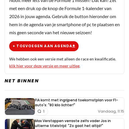
Nooit meer iets van de Formule 1 missen? Dat kan! Zet
18 oktober 2025 17:57
met een druk op de knop de Formule 1-kalender van
Voor zowel de Hulk als Fernando, want die werden
2026 in jouw agenda. Gebruik de button hieronder om
beiden uitgeschakeld
hem in de agenda van je smartphone of pc te plaatsen en
mis geen seconde van het nieuwe seizoen!
Aniek de Vries
18 oktober 2025 18:51
+ TOEVOEGEN AAN AGENDA
Hulk niet hoor. Die kon doorrijden
We hebben ook een versie met alleen de race en kwalificatie.
klik hier voor deze versie en meer uitleg
.
YBR
NET BINNEN
18 oktober 2025 17:57
McLaren in Zack en A.S.
FIA komt met ingrijpend toekomstplan voor F1-
auto's: "80 kilo lichter!"
Ep
Vandaag, 11:15
1
18 oktober 2025 17:55
Max Verstappen verraste zelfs vader Jos in
McLaren loopt nu ook belangrijke longrun informatie mis.
ultieme titelstrijd: "Zo gaat het altijd!"