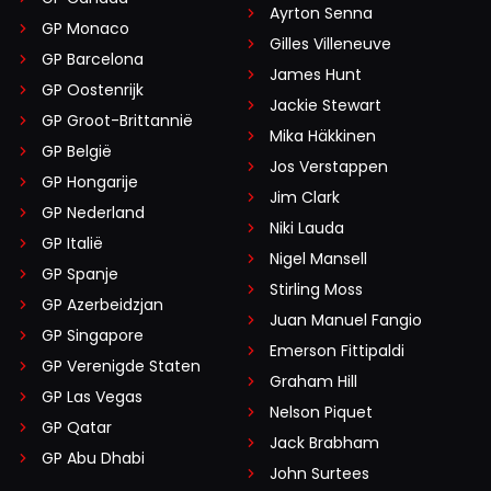
Ayrton Senna
GP Monaco
Gilles Villeneuve
GP Barcelona
James Hunt
GP Oostenrijk
Jackie Stewart
GP Groot-Brittannië
Mika Häkkinen
GP België
Jos Verstappen
GP Hongarije
Jim Clark
GP Nederland
Niki Lauda
GP Italië
Nigel Mansell
GP Spanje
Stirling Moss
GP Azerbeidzjan
Juan Manuel Fangio
GP Singapore
Emerson Fittipaldi
GP Verenigde Staten
Graham Hill
GP Las Vegas
Nelson Piquet
GP Qatar
Jack Brabham
GP Abu Dhabi
John Surtees