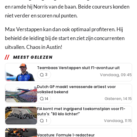
en ramde hij Norris van de baan. Beide coureurs konden
niet verder en scoren nul punten.
Max Verstappen kan dan ook optimaal profiteren. Hij
behield de leiding bij de start en ziet zijn concurrenten
uitvallen. Chaos in Austin!
MEEST GELEZEN
Teambaas Verstappen sluit F1-avontuur uit
Vandaag, 09:45
3
Dutch GP maakt verrassende artiest voor
volkslied bekend
Gisteren, 14:15
14
FIA komt met ingrijpend toekomstplan voor F1-
auto's: "80 kilo lichter!"
Vandaag, 11:15
1
Vacature: Formule 1-redacteur