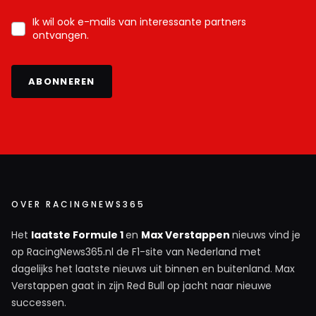
melden met een RN365-account.
Ik wil ook e-mails van interessante partners
ontvangen.
INLOGGEN
AANMELDEN
ABONNEREN
OVER RACINGNEWS365
Het
laatste Formule 1
en
Max Verstappen
nieuws vind je
op RacingNews365.nl de F1-site van Nederland met
dagelijks het laatste nieuws uit binnen en buitenland. Max
Verstappen gaat in zijn Red Bull op jacht naar nieuwe
successen.