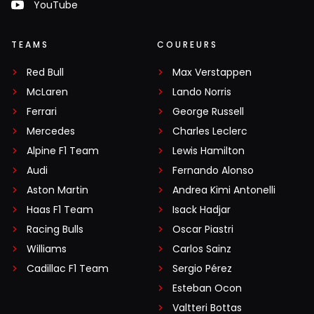
YouTube
TEAMS
COUREURS
Red Bull
Max Verstappen
McLaren
Lando Norris
Ferrari
George Russell
Mercedes
Charles Leclerc
Alpine F1 Team
Lewis Hamilton
Audi
Fernando Alonso
Aston Martin
Andrea Kimi Antonelli
Haas F1 Team
Isack Hadjar
Racing Bulls
Oscar Piastri
Williams
Carlos Sainz
Cadillac F1 Team
Sergio Pérez
Esteban Ocon
Valtteri Bottas