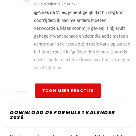
19 oktober 2025 14:57
@Aniek de Vries, je hebt gelijk dat hij nog kon
doorrijden; ik had me anders moeten
verwoorden. Maar voor mijn gevoel is hij eruit
gekegeld want schade en door die actie meteen
achteraan in de race en zijn reële kans op punten
het afvoerputje in 😔. Voor de kleinere teams is
deze schade toch flinke kostenpost buiten eigen
schuld lijkt me
TOON MEER REACTIES
Otta
18 oktober 2025 17:31
Lullig voor hulkenberg, kansloze aktie van piastri door
DOWNLOAD DE FORMULE 1 KALENDER
slechte start norris.
2026
Pascale