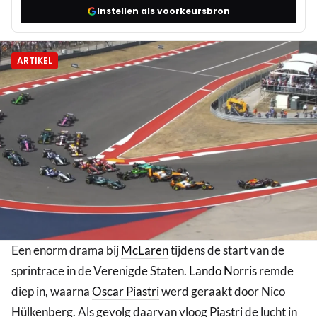
Instellen als voorkeursbron
ARTIKEL
Een enorm drama bij
McLaren
tijdens de start van de
sprintrace in de Verenigde Staten.
Lando Norris
remde
diep in, waarna
Oscar Piastri
werd geraakt door Nico
Hülkenberg. Als gevolg daarvan vloog Piastri de lucht in