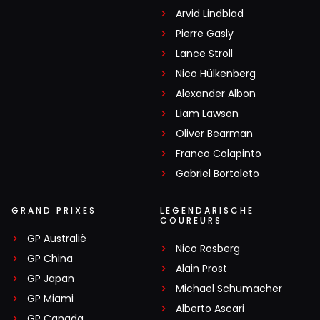
Arvid Lindblad
Pierre Gasly
Lance Stroll
Nico Hülkenberg
Alexander Albon
Liam Lawson
Oliver Bearman
Franco Colapinto
Gabriel Bortoleto
GRAND PRIXES
LEGENDARISCHE
COUREURS
GP Australië
Nico Rosberg
GP China
Alain Prost
GP Japan
Michael Schumacher
GP Miami
Alberto Ascari
GP Canada