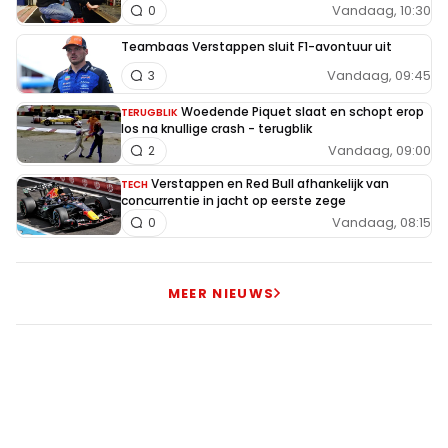
Vandaag, 10:30
0
Dus deze dubbele DNF zorgt naast het missen van punten
ook voor een achterstand t.o.v. de rest voor de race.
Teambaas Verstappen sluit F1-avontuur uit
Vandaag, 09:45
3
Woedende Piquet slaat en schopt erop
TERUGBLIK
Rst17
los na knullige crash - terugblik
PREMIUM
18 oktober 2025 17:20
Vandaag, 09:00
2
Een keer een sensationele start van een sprintrace!
Verstappen en Red Bull afhankelijk van
TECH
concurrentie in jacht op eerste zege
Vandaag, 08:15
0
Bullsnake
18 oktober 2025 17:20
MEER NIEUWS
Heerlijk hopelijk morgen weer
jvv75
18 oktober 2025 18:00
Papaya Rules en Papaya Fly's