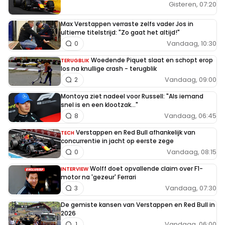
Gisteren, 07:20
Max Verstappen verraste zelfs vader Jos in
ultieme titelstrijd: "Zo gaat het altijd!"
Vandaag, 10:30
0
Woedende Piquet slaat en schopt erop
TERUGBLIK
los na knullige crash - terugblik
Vandaag, 09:00
2
Montoya ziet nadeel voor Russell: "Als iemand
snel is en een klootzak..."
Vandaag, 06:45
8
Verstappen en Red Bull afhankelijk van
TECH
concurrentie in jacht op eerste zege
Vandaag, 08:15
0
Wolff doet opvallende claim over F1-
INTERVIEW
motor na 'gezeur' Ferrari
Vandaag, 07:30
3
De gemiste kansen van Verstappen en Red Bull in
2026
Vandaag, 06:00
1