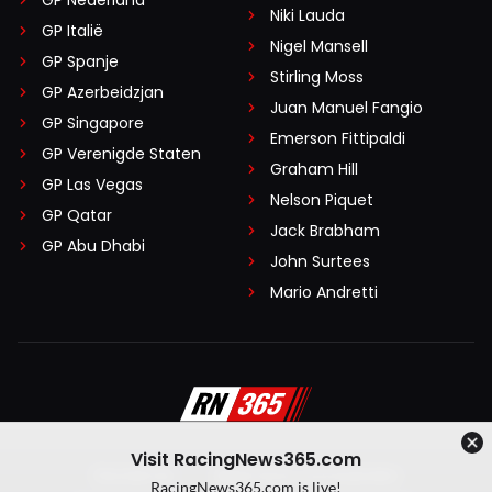
GP Nederland
Niki Lauda
GP Italië
Nigel Mansell
GP Spanje
Stirling Moss
GP Azerbeidzjan
Juan Manuel Fangio
GP Singapore
Emerson Fittipaldi
GP Verenigde Staten
Graham Hill
GP Las Vegas
Nelson Piquet
GP Qatar
Jack Brabham
GP Abu Dhabi
John Surtees
Mario Andretti
Visit RacingNews365.com
Disclaimer
Algemene voorwaarden
RacingNews365.com is live!