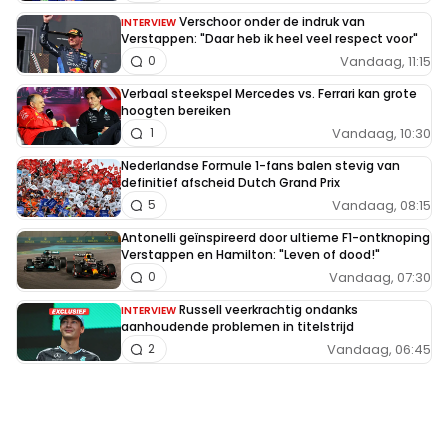
Verschoor onder de indruk van
INTERVIEW
Verstappen: "Daar heb ik heel veel respect voor"
Vandaag, 11:15
0
Verbaal steekspel Mercedes vs. Ferrari kan grote
hoogten bereiken
Vandaag, 10:30
1
Nederlandse Formule 1-fans balen stevig van
definitief afscheid Dutch Grand Prix
Vandaag, 08:15
5
Antonelli geïnspireerd door ultieme F1-ontknoping
Verstappen en Hamilton: "Leven of dood!"
Vandaag, 07:30
0
Russell veerkrachtig ondanks
INTERVIEW
aanhoudende problemen in titelstrijd
Vandaag, 06:45
2