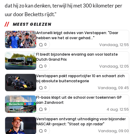
dat hij zo kan denken, terwijl hij met 300 kilometer per
uur door Becketts rijdt."
MEEST GELEZEN
Antonelli krijgt advies van Verstappen: "Daar
hebben we het al over gehad..."
Vandaag, 12:55
0
F1 biedt bijzondere ervaring aan voor laatste
Dutch Grand Prix
Vandaag, 12:05
0
Verstappen pakt rapportcijfer 10 en schaart zich
bij absolute buitencategorie
Vandaag, 09:45
0
F1-baas klapt uit de school over toekennen GP
aan Zandvoort
4 aug. 12:55
9
Verstappen ontvangt uitnodiging voor bijzonder
NASCAR-project: "Staat op zijn radar"
Vandaag, 09:00
0