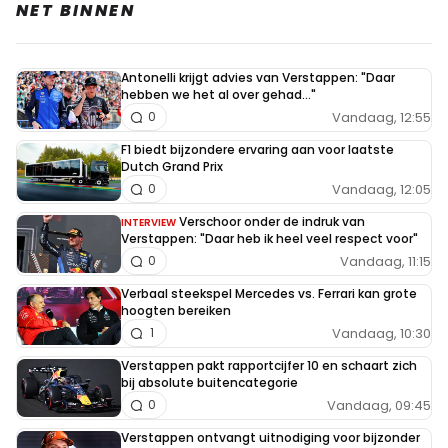
NET BINNEN
Antonelli krijgt advies van Verstappen: "Daar
hebben we het al over gehad..."
Vandaag, 12:55
0
F1 biedt bijzondere ervaring aan voor laatste
Dutch Grand Prix
Vandaag, 12:05
0
Verschoor onder de indruk van
INTERVIEW
Verstappen: "Daar heb ik heel veel respect voor"
Vandaag, 11:15
0
Verbaal steekspel Mercedes vs. Ferrari kan grote
hoogten bereiken
Vandaag, 10:30
1
Verstappen pakt rapportcijfer 10 en schaart zich
bij absolute buitencategorie
Vandaag, 09:45
0
Verstappen ontvangt uitnodiging voor bijzonder