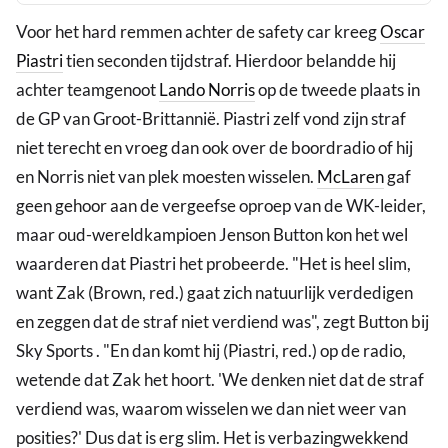
Voor het hard remmen achter de safety car kreeg
Oscar
Piastri
tien seconden tijdstraf. Hierdoor belandde hij
achter teamgenoot
Lando Norris
op de tweede plaats in
de GP van Groot-Brittannië. Piastri zelf vond zijn straf
niet terecht en vroeg dan ook over de boordradio of hij
en Norris niet van plek moesten wisselen.
McLaren
gaf
geen gehoor aan de vergeefse oproep van de WK-leider,
maar oud-wereldkampioen Jenson Button kon het wel
waarderen dat Piastri het probeerde. "Het is heel slim,
want Zak (Brown, red.) gaat zich natuurlijk verdedigen
en zeggen dat de straf niet verdiend was", zegt Button bij
Sky Sports . "En dan komt hij (Piastri, red.) op de radio,
wetende dat Zak het hoort. 'We denken niet dat de straf
verdiend was, waarom wisselen we dan niet weer van
posities?' Dus dat is erg slim. Het is verbazingwekkend