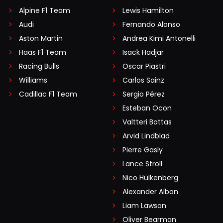
Alpine F1 Team
Lewis Hamilton
Audi
Fernando Alonso
Aston Martin
Andrea Kimi Antonelli
Haas F1 Team
Isack Hadjar
Racing Bulls
Oscar Piastri
Williams
Carlos Sainz
Cadillac F1 Team
Sergio Pérez
Esteban Ocon
Valtteri Bottas
Arvid Lindblad
Pierre Gasly
Lance Stroll
Nico Hülkenberg
Alexander Albon
Liam Lawson
Oliver Bearman