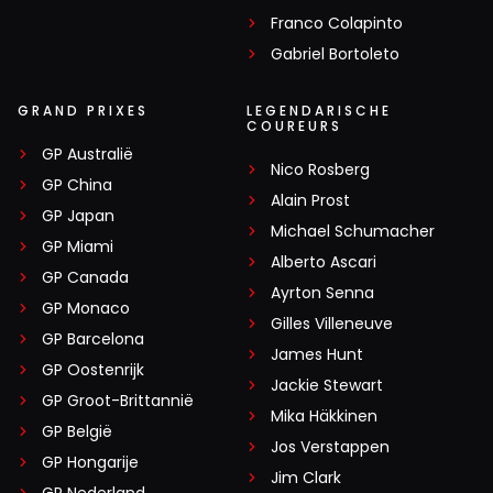
Franco Colapinto
Gabriel Bortoleto
GRAND PRIXES
LEGENDARISCHE
COUREURS
GP Australië
Nico Rosberg
GP China
Alain Prost
GP Japan
Michael Schumacher
GP Miami
Alberto Ascari
GP Canada
Ayrton Senna
GP Monaco
Gilles Villeneuve
GP Barcelona
James Hunt
GP Oostenrijk
Jackie Stewart
GP Groot-Brittannië
Mika Häkkinen
GP België
Jos Verstappen
GP Hongarije
Jim Clark