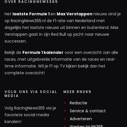
OVER RACINGNEWS365
Het
laatste Formule 1
en
Max Verstappen
nieuws vind je
op RacingNews365.nl de F1-site van Nederland met
dagelijks het laatste nieuws uit binnen en buitenland. Max
Verstappen gaat in zijn Red Bull op jacht naar nieuwe
successen.
Bekijk de
Formule 1 kalender
voor een overzicht van alle
races, met uitgebreide informatie van de races en real-
time informatie. Wil je F1 op TV kijken bekijk dan het
complete overzicht!
VOLG ONS VIA SOCIAL
MEER RN365
MEDIA
Redactie
Volg RacingNews365 via je
Service & contact
favoriete social media
Adverteren
kanalen!
Werken bij RN365