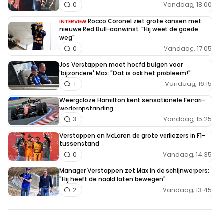
Vandaag, 18:00
0
Rocco Coronel ziet grote kansen met
INTERVIEW
nieuwe Red Bull-aanwinst: "Hij weet de goede
weg"
Vandaag, 17:05
0
Jos Verstappen moet hoofd buigen voor
'bijzondere' Max: "Dat is ook het probleem!"
Vandaag, 16:15
1
Weergaloze Hamilton kent sensationele Ferrari-
wederopstanding
Vandaag, 15:25
3
Verstappen en McLaren de grote verliezers in F1-
tussenstand
Vandaag, 14:35
0
Manager Verstappen zet Max in de schijnwerpers:
"Hij heeft de naald laten bewegen"
Vandaag, 13:45
2