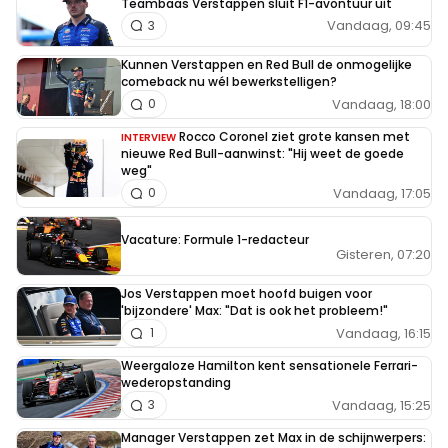
Teambaas Verstappen sluit F1-avontuur uit
Vandaag, 09:45
3
Kunnen Verstappen en Red Bull de onmogelijke
comeback nu wél bewerkstelligen?
Vandaag, 18:00
0
Rocco Coronel ziet grote kansen met
INTERVIEW
nieuwe Red Bull-aanwinst: "Hij weet de goede
weg"
Vandaag, 17:05
0
Vacature: Formule 1-redacteur
Gisteren, 07:20
Jos Verstappen moet hoofd buigen voor
'bijzondere' Max: "Dat is ook het probleem!"
Vandaag, 16:15
1
Weergaloze Hamilton kent sensationele Ferrari-
wederopstanding
Vandaag, 15:25
3
Manager Verstappen zet Max in de schijnwerpers: