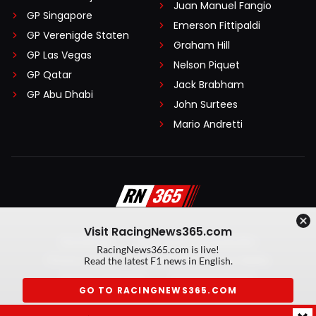
Juan Manuel Fangio
GP Singapore
Emerson Fittipaldi
GP Verenigde Staten
Graham Hill
GP Las Vegas
Nelson Piquet
GP Qatar
Jack Brabham
GP Abu Dhabi
John Surtees
Mario Andretti
Visit RacingNews365.com
Disclaimer
Algemene voorwaarden
RacingNews365.com is live!
Privacy Policy
Created by On Your Marks
Read the latest F1 news in English.
Privacy manager
Kansspeluitingen
GO TO RACINGNEWS365.COM
© 2026 RacingNews365. Alle rechten voorbehouden