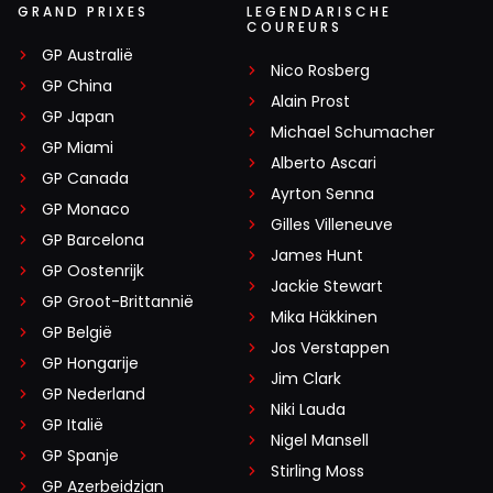
GRAND PRIXES
LEGENDARISCHE
COUREURS
GP Australië
Nico Rosberg
GP China
Alain Prost
GP Japan
Michael Schumacher
GP Miami
Alberto Ascari
GP Canada
Ayrton Senna
GP Monaco
Gilles Villeneuve
GP Barcelona
James Hunt
GP Oostenrijk
Jackie Stewart
GP Groot-Brittannië
Mika Häkkinen
GP België
Jos Verstappen
GP Hongarije
Jim Clark
GP Nederland
Niki Lauda
GP Italië
Nigel Mansell
GP Spanje
Stirling Moss
GP Azerbeidzjan