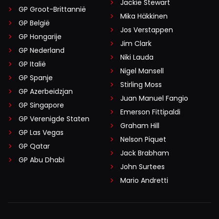
Jackie Stewart
GP Groot-Brittannië
Mika Häkkinen
GP België
Jos Verstappen
GP Hongarije
Jim Clark
GP Nederland
Niki Lauda
GP Italië
Nigel Mansell
GP Spanje
Stirling Moss
GP Azerbeidzjan
Juan Manuel Fangio
GP Singapore
Emerson Fittipaldi
GP Verenigde Staten
Graham Hill
GP Las Vegas
Nelson Piquet
GP Qatar
Jack Brabham
GP Abu Dhabi
John Surtees
Mario Andretti