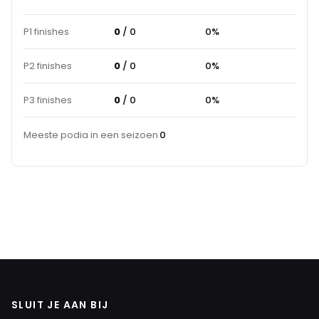
P1 finishes
0
/ 0
0%
P2 finishes
0
/ 0
0%
P3 finishes
0
/ 0
0%
Meeste podia in een seizoen
0
SLUIT JE AAN BIJ