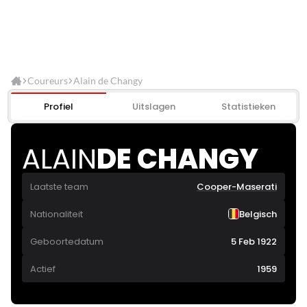
Coureurs
Alain de Changy
Profiel
Uitslagen
Statistieken
ALAIN
DE CHANGY
Laatste team
Cooper-Maserati
Nationaliteit
Belgisch
Geboortedatum
5 Feb 1922
Actief
1959