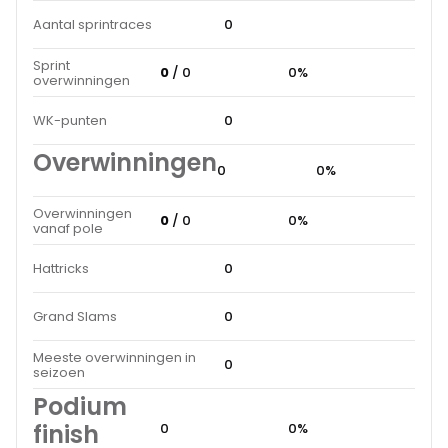
Aantal sprintraces
0
Sprint
0
/ 0
0%
overwinningen
WK-punten
0
Overwinningen
0
0%
Overwinningen
0
/ 0
0%
vanaf pole
Hattricks
0
Grand Slams
0
Meeste overwinningen in
0
seizoen
Podium
finish
0
0%