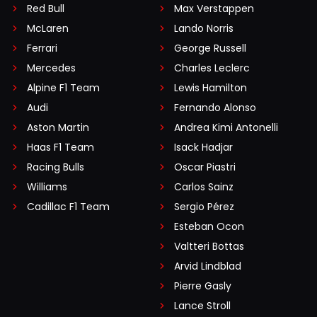
Red Bull
Max Verstappen
McLaren
Lando Norris
Ferrari
George Russell
Mercedes
Charles Leclerc
Alpine F1 Team
Lewis Hamilton
Audi
Fernando Alonso
Aston Martin
Andrea Kimi Antonelli
Haas F1 Team
Isack Hadjar
Racing Bulls
Oscar Piastri
Williams
Carlos Sainz
Cadillac F1 Team
Sergio Pérez
Esteban Ocon
Valtteri Bottas
Arvid Lindblad
Pierre Gasly
Lance Stroll