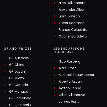
Nico Hülkenberg
Alexander Albon
Liam Lawson
Oliver Bearman
Franco Colapinto
Gabriel Bortoleto
GRAND PRIXES
LEGENDARISCHE
COUREURS
GP Australië
Nico Rosberg
GP China
Alain Prost
GP Japan
Michael Schumacher
GP Miami
Alberto Ascari
GP Canada
Ayrton Senna
GP Monaco
Gilles Villeneuve
GP Barcelona
James Hunt
GP Oostenrijk