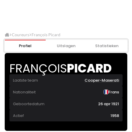
Coureurs
François Picard
Profiel
Uitslagen
Statistieken
FRANÇOIS
PICARD
Laatste team
Cooper-Maserati
Nationaliteit
Frans
Geboortedatum
26 apr 1921
Actief
1958