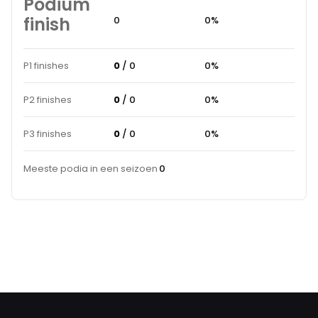
Podium
finish
0
0%
P1 finishes
0
/ 0
0%
P2 finishes
0
/ 0
0%
P3 finishes
0
/ 0
0%
Meeste podia in een seizoen
0