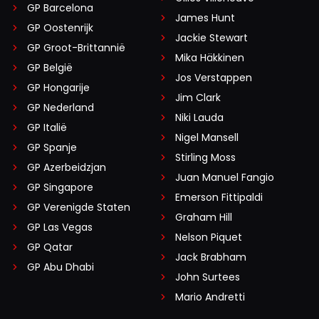
GP Barcelona
James Hunt
GP Oostenrijk
Jackie Stewart
GP Groot-Brittannië
Mika Häkkinen
GP België
Jos Verstappen
GP Hongarije
Jim Clark
GP Nederland
Niki Lauda
GP Italië
Nigel Mansell
GP Spanje
Stirling Moss
GP Azerbeidzjan
Juan Manuel Fangio
GP Singapore
Emerson Fittipaldi
GP Verenigde Staten
Graham Hill
GP Las Vegas
Nelson Piquet
GP Qatar
Jack Brabham
GP Abu Dhabi
John Surtees
Mario Andretti