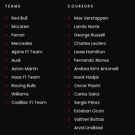
TEAMS
COUREURS
Red Bull
Max Verstappen
McLaren
Lando Norris
Ferrari
George Russell
Mercedes
Charles Leclerc
Alpine F1 Team
Lewis Hamilton
Audi
Fernando Alonso
Aston Martin
Andrea Kimi Antonelli
Haas F1 Team
Isack Hadjar
Racing Bulls
Oscar Piastri
Williams
Carlos Sainz
Cadillac F1 Team
Sergio Pérez
Esteban Ocon
Valtteri Bottas
Arvid Lindblad