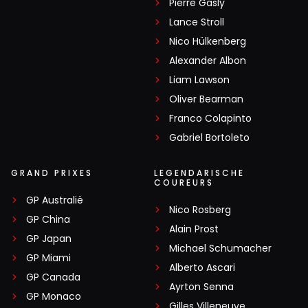
Pierre Gasly
Lance Stroll
Nico Hülkenberg
Alexander Albon
Liam Lawson
Oliver Bearman
Franco Colapinto
Gabriel Bortoleto
GRAND PRIXES
LEGENDARISCHE
COUREURS
GP Australië
Nico Rosberg
GP China
Alain Prost
GP Japan
Michael Schumacher
GP Miami
Alberto Ascari
GP Canada
Ayrton Senna
GP Monaco
Gilles Villeneuve