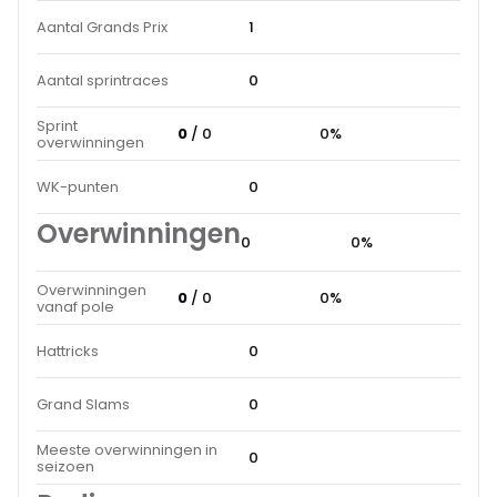
Aantal Grands Prix
1
Aantal sprintraces
0
Sprint
0
/ 0
0%
overwinningen
WK-punten
0
Overwinningen
0
0%
Overwinningen
0
/ 0
0%
vanaf pole
Hattricks
0
Grand Slams
0
Meeste overwinningen in
0
seizoen