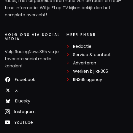
races, met uitgebreide informatie van de races en real-
time informatie. Wil je F1 op TV kijken bekijk dan het
complete overzicht!
VOLG ONS VIA SOCIAL
MEER RN365
MEDIA
Redactie
Volg RacingNews365 via je
Service & contact
favoriete social media
Adverteren
kanalen!
Werken bij RN365
Facebook
RN365.agency
X
Bluesky
Instagram
YouTube