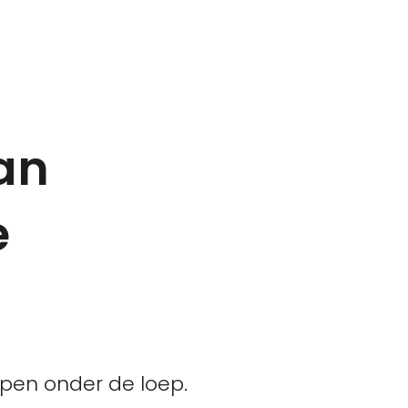
an
e
pen onder de loep.