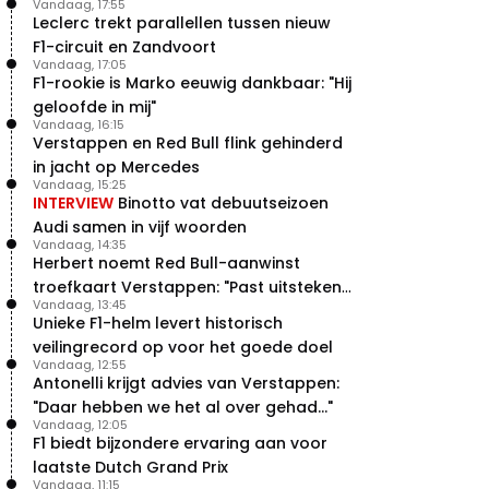
Vandaag, 17:55
Leclerc trekt parallellen tussen nieuw
F1-circuit en Zandvoort
Vandaag, 17:05
F1-rookie is Marko eeuwig dankbaar: "Hij
geloofde in mij"
Vandaag, 16:15
Verstappen en Red Bull flink gehinderd
in jacht op Mercedes
Vandaag, 15:25
INTERVIEW
Binotto vat debuutseizoen
Audi samen in vijf woorden
Vandaag, 14:35
Herbert noemt Red Bull-aanwinst
troefkaart Verstappen: "Past uitstekend
Vandaag, 13:45
bij Red Bull"
Unieke F1-helm levert historisch
veilingrecord op voor het goede doel
Vandaag, 12:55
Antonelli krijgt advies van Verstappen:
"Daar hebben we het al over gehad..."
Vandaag, 12:05
F1 biedt bijzondere ervaring aan voor
laatste Dutch Grand Prix
Vandaag, 11:15