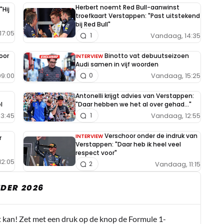
Herbert noemt Red Bull-aanwinst
"Hij
troefkaart Verstappen: "Past uitstekend
bij Red Bull"
17:05
Vandaag, 14:35
1
oor
Binotto vat debuutseizoen
INTERVIEW
Audi samen in vijf woorden
9:00
Vandaag, 15:25
0
Antonelli krijgt advies van Verstappen:
l
"Daar hebben we het al over gehad..."
13:45
Vandaag, 12:55
1
Verschoor onder de indruk van
INTERVIEW
r
Verstappen: "Daar heb ik heel veel
respect voor"
12:05
Vandaag, 11:15
2
DER 2026
t kan! Zet met een druk op de knop de Formule 1-