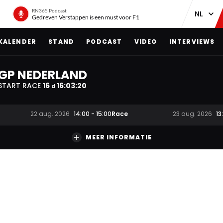
RN365 Podcast
Gedreven Verstappen is een must voor F1
KALENDER
STAND
PODCAST
VIDEO
INTERVIEWS
GP NEDERLAND
START RACE
16
16
:
03
:
20
d
Race
22 aug. 2026
14:00
-
15:00
23 aug. 2026
13
MEER INFORMATIE