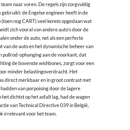
team naar voren. De regels zijn zorgvuldig
gebruikt: de Engelse engineer heeft in de
p (toen nog CART) veel kennis opgedaan wat
eidt zich vooral van andere auto's door de
nalen onder de auto, net als een perfecte
pt van de auto en het dynamische beheer van
en pullrod-ophanging aan de voorkant, dat
chting de bovenste wishbones, zorgt voor een
 door minder belastingoverdracht. Het
as direct merkbaar en in groot contrast met
t hadden van porpoising door de lagere
 het dichtst op het asfalt lag, had de wagen
uctie van Technical Directive 039 in België,
k irrelevant voor het team.