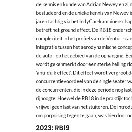
de kennis en kunde van Adrian Newey en zijn 
bestudeerd en de unieke kennis van Newey is 
jaren tachtig via het IndyCar-kampioenscha
betreft het ground effect. De RB18 ondersch
complexiteit in het profiel van de Venturi-ka
integratie tussen het aerodynamische conce
de auto - op het gebied van de ophanging. E
wordt gekenmerkt door een sterke helling ri
'anti-duik effect'. Dit effect wordt vergroot
concurrentievoordeel van de single seater w
de concurrenten, die in deze periode nog las
rijhoogte. Hoewel de RB18 in de praktijk toch
vrijwel geen last van het stuiteren. De introd
om porpoising tegen te gaan, was hierdoor oo
2023: RB19