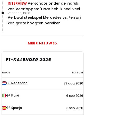
INTERVIEW
Verschoor onder de indruk
van Verstappen: "Daar heb ik heel veel
Vandaag, 10:30
respect voor"
Verbaal steekspel Mercedes vs. Ferrari
kan grote hoogten bereiken
MEER NIEUWS
F1-KALENDER 2026
F1-
RACE
DATUM
kalender
GP Nederland
23 aug 2026
2026
GP Italië
6 sep 2026
GP Spanje
13 sep 2026