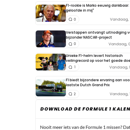
F1-rookie is Marko eeuwig dankbaar: 
geloofde in mij"
Vandaag, 
0
Verstappen ontvangt uitnodiging v
bijzonder NASCAR-project
Vandaag, 0
0
Unieke F1-helm levert historisch
veilingrecord op voor het goede doe
Vandaag, 
1
F1 biedt bijzondere ervaring aan voo
laatste Dutch Grand Prix
Vandaag, 
2
DOWNLOAD DE FORMULE 1 KALEN
Nooit meer iets van de Formule 1 missen? Da