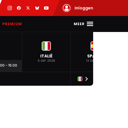
Inloggen
MEER
PREMIUM
ITALIË
SPANJE
6 SEP. 2026
13 SEP. 2026
:00
-
15:00