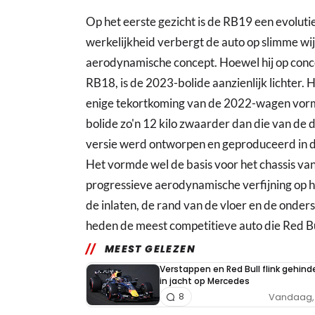
Op het eerste gezicht is de RB19 een evoluti
werkelijkheid verbergt de auto op slimme wij
aerodynamische concept. Hoewel hij op conce
RB18, is de 2023-bolide aanzienlijk lichter. 
enige tekortkoming van de 2022-wagen vorm
bolide zo'n 12 kilo zwaarder dan die van de d
versie werd ontworpen en geproduceerd in d
Het vormde wel de basis voor het chassis v
progressieve aerodynamische verfijning op h
de inlaten, de rand van de vloer en de onder
heden de meest competitieve auto die Red Bu
MEEST GELEZEN
Verstappen en Red Bull flink gehind
in jacht op Mercedes
Vandaag, 
8